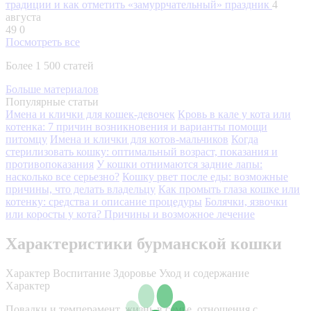
традиции и как отметить «замуррчательный» праздник
4
августа
49
0
Посмотреть все
Более 1 500 статей
Больше материалов
Популярные статьи
Имена и клички для кошек-девочек
Кровь в кале у кота или
котенка: 7 причин возникновения и варианты помощи
питомцу
Имена и клички для котов-мальчиков
Когда
стерилизовать кошку: оптимальный возраст, показания и
противопоказания
У кошки отнимаются задние лапы:
насколько все серьезно?
Кошку рвет после еды: возможные
причины, что делать владельцу
Как промыть глаза кошке или
котенку: средства и описание процедуры
Болячки, язвочки
или коросты у кота? Причины и возможное лечение
Характеристики бурманской кошки
Характер
Воспитание
Здоровье
Уход и содержание
Характер
Повадки и темперамент, жизнь в семье, отношения с