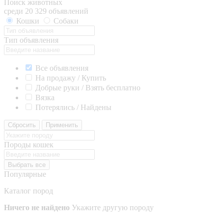
Поиск животных
среди 20 329 объявлений
Кошки
Собаки
Тип объявления
Все объявления
На продажу / Купить
Добрые руки / Взять бесплатно
Вязка
Потерялись / Найдены
Сбросить
Применить
Породы кошек
Выбрать все
Популярные
Каталог пород
Ничего не найдено
Укажите другую породу