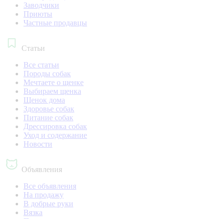
Заводчики
Приюты
Частные продавцы
Статьи
Все статьи
Породы собак
Мечтаете о щенке
Выбираем щенка
Щенок дома
Здоровье собак
Питание собак
Дрессировка собак
Уход и содержание
Новости
Объявления
Все объявления
На продажу
В добрые руки
Вязка