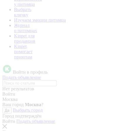
у питомца
Выбрать
кличку
Изучаем эмоции питомца
Журнал
о питомцах
Kinpet для
продавцов
Kinpet
помогает
приютам
Войти в профиль
Подать объявление
Нет результатов
Войти
Москва
Ваш город
Москва
?
Выбрать город
Да
Город подтверждён
Войти
Подать объявление