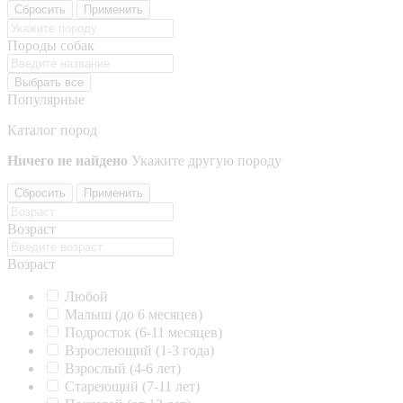
Сбросить
Применить
Породы собак
Выбрать все
Популярные
Каталог пород
Ничего не найдено
Укажите другую породу
Сбросить
Применить
Возраст
Возраст
Любой
Малыш (до 6 месяцев)
Подросток (6-11 месяцев)
Взрослеющий (1-3 года)
Взрослый (4-6 лет)
Стареющий (7-11 лет)