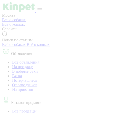
Москва
Всё о собаках
Всё о кошках
Сервисы
Поиск по статьям
Всё о собаках
Всё о кошках
Объявления
Все объявления
На продажу
В добрые руки
Вязка
Потерявшиеся
От заводчиков
Из приютов
Каталог продавцов
Все продавцы