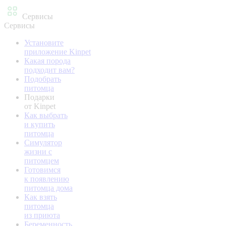
Сервисы
Сервисы
Установите
приложение Kinpet
Какая порода
подходит вам?
Подобрать
питомца
Подарки
от Kinpet
Как выбрать
и купить
питомца
Симулятор
жизни с
питомцем
Готовимся
к появлению
питомца дома
Как взять
питомца
из приюта
Беременность