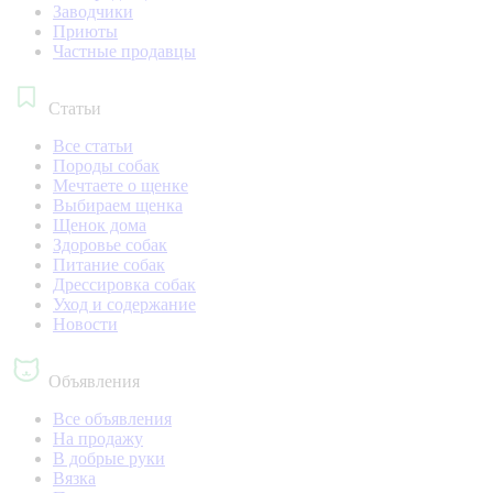
Заводчики
Приюты
Частные продавцы
Статьи
Все статьи
Породы собак
Мечтаете о щенке
Выбираем щенка
Щенок дома
Здоровье собак
Питание собак
Дрессировка собак
Уход и содержание
Новости
Объявления
Все объявления
На продажу
В добрые руки
Вязка