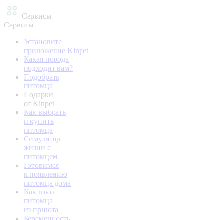
Сервисы
Сервисы
Установите
приложение Kinpet
Какая порода
подходит вам?
Подобрать
питомца
Подарки
от Kinpet
Как выбрать
и купить
питомца
Симулятор
жизни с
питомцем
Готовимся
к появлению
питомца дома
Как взять
питомца
из приюта
Беременность