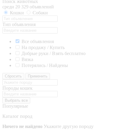
Поиск животных
среди 20 329 объявлений
Кошки
Собаки
Тип объявления
Все объявления
На продажу / Купить
Добрые руки / Взять бесплатно
Вязка
Потерялись / Найдены
Сбросить
Применить
Породы кошек
Выбрать все
Популярные
Каталог пород
Ничего не найдено
Укажите другую породу