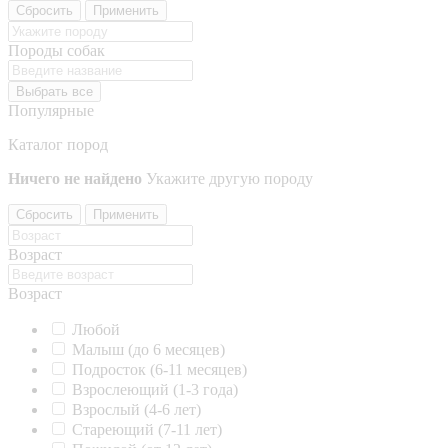
Сбросить
Применить
Породы собак
Выбрать все
Популярные
Каталог пород
Ничего не найдено
Укажите другую породу
Сбросить
Применить
Возраст
Возраст
Любой
Малыш (до 6 месяцев)
Подросток (6-11 месяцев)
Взрослеющий (1-3 года)
Взрослый (4-6 лет)
Стареющий (7-11 лет)