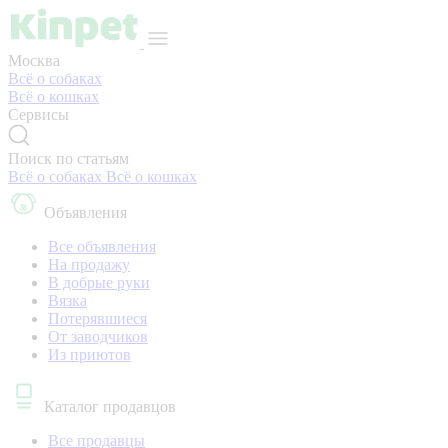
Москва
Всё о собаках
Всё о кошках
Сервисы
Поиск по статьям
Всё о собаках
Всё о кошках
Объявления
Все объявления
На продажу
В добрые руки
Вязка
Потерявшиеся
От заводчиков
Из приютов
Каталог продавцов
Все продавцы