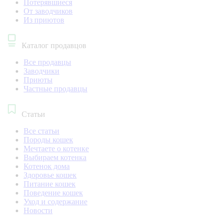
Потерявшиеся
От заводчиков
Из приютов
Каталог продавцов
Все продавцы
Заводчики
Приюты
Частные продавцы
Статьи
Все статьи
Породы кошек
Мечтаете о котенке
Выбираем котенка
Котенок дома
Здоровье кошек
Питание кошек
Поведение кошек
Уход и содержание
Новости