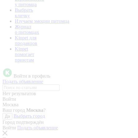
у питомца
Выбрать
кличку
Изучаем эмоции питомца
Журнал
о питомцах
Kinpet для
продавцов
Kinpet
помогает
приютам
Войти в профиль
Подать объявление
Нет результатов
Войти
Москва
Ваш город
Москва
?
Выбрать город
Да
Город подтверждён
Войти
Подать объявление