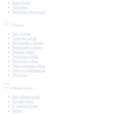
Заводчики
Приюты
Частные продавцы
Статьи
Все статьи
Породы собак
Мечтаете о щенке
Выбираем щенка
Щенок дома
Здоровье собак
Питание собак
Дрессировка собак
Уход и содержание
Новости
Объявления
Все объявления
На продажу
В добрые руки
Вязка