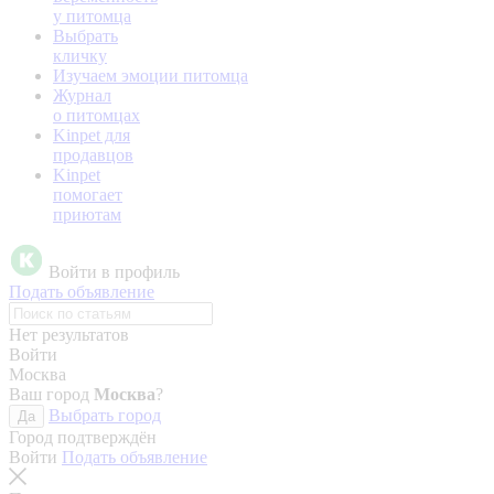
у питомца
Выбрать
кличку
Изучаем эмоции питомца
Журнал
о питомцах
Kinpet для
продавцов
Kinpet
помогает
приютам
Войти в профиль
Подать объявление
Нет результатов
Войти
Москва
Ваш город
Москва
?
Выбрать город
Да
Город подтверждён
Войти
Подать объявление