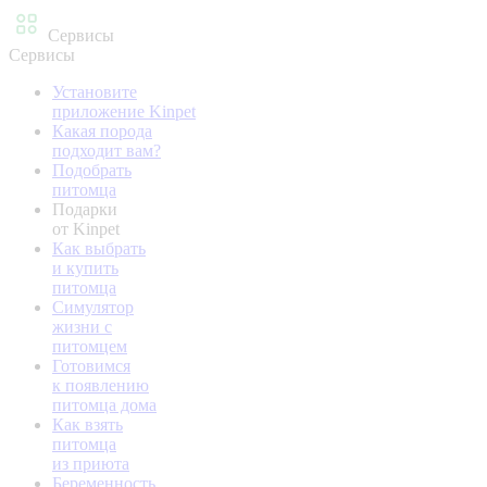
Сервисы
Сервисы
Установите
приложение Kinpet
Какая порода
подходит вам?
Подобрать
питомца
Подарки
от Kinpet
Как выбрать
и купить
питомца
Симулятор
жизни с
питомцем
Готовимся
к появлению
питомца дома
Как взять
питомца
из приюта
Беременность