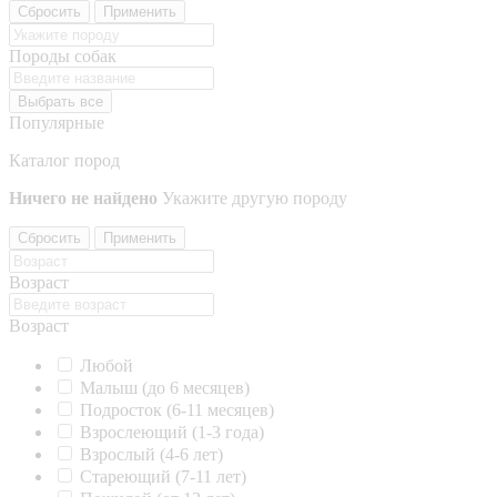
Сбросить
Применить
Породы собак
Выбрать все
Популярные
Каталог пород
Ничего не найдено
Укажите другую породу
Сбросить
Применить
Возраст
Возраст
Любой
Малыш (до 6 месяцев)
Подросток (6-11 месяцев)
Взрослеющий (1-3 года)
Взрослый (4-6 лет)
Стареющий (7-11 лет)