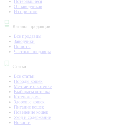
Потерявшиеся
От заводчиков
Из приютов
Каталог продавцов
Все продавцы
Заводчики
Приюты
Частные продавцы
Статьи
Все статьи
Породы кошек
Мечтаете о котенке
Выбираем котенка
Котенок дома
Здоровье кошек
Питание кошек
Поведение кошек
Уход и содержание
Новости