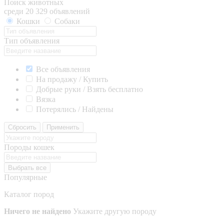
Поиск животных
среди 20 329 объявлений
Кошки
Собаки
Тип объявления
Все объявления
На продажу / Купить
Добрые руки / Взять бесплатно
Вязка
Потерялись / Найдены
Сбросить
Применить
Породы кошек
Выбрать все
Популярные
Каталог пород
Ничего не найдено
Укажите другую породу