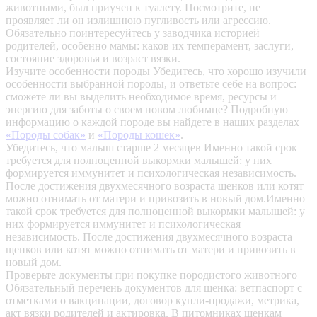
животными, был приучен к туалету. Посмотрите, не
проявляет ли он излишнюю пугливость или агрессию.
Обязательно поинтересуйтесь у заводчика историей
родителей, особенно мамы: каков их темперамент, заслуги,
состояние здоровья и возраст вязки.
Изучите особенности породы
Убедитесь, что хорошо изучили
особенности выбранной породы, и ответьте себе на вопрос:
сможете ли вы выделить необходимое время, ресурсы и
энергию для заботы о своем новом любимце? Подробную
информацию о каждой породе вы найдете в наших разделах
«Породы собак»
и
«Породы кошек»
.
Убедитесь, что малыш старше 2 месяцев
Именно такой срок
требуется для полноценной выкормки малышей: у них
формируется иммунитет и психологическая независимость.
После достижения двухмесячного возраста щенков или котят
можно отнимать от матери и привозить в новый дом.Именно
такой срок требуется для полноценной выкормки малышей: у
них формируется иммунитет и психологическая
независимость. После достижения двухмесячного возраста
щенков или котят можно отнимать от матери и привозить в
новый дом.
Проверьте документы при покупке породистого животного
Обязательный перечень документов для щенка: ветпаспорт с
отметками о вакцинации, договор купли-продажи, метрика,
акт вязки родителей и актировка. В питомниках щенкам