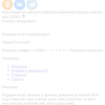
https://kinpet.ru/card/yurev-polskiy/koshki/otdadim-kotyat-v-dobrye-
ruki-123601/
Ссылка скопирована
Отдадим котят в добрые руки
Юрьев-Польский
Показать телефон
+7 (936) ⚬⚬⚬ ⚬⚬ ⚬⚬
Позвонить
Написать
Александр
Описание
Отзывы о продавце
(0)
О породе
Советы
Описание
Отдадим котят, мальчик и девочка, рождены 22 апреля 2026
года, сами уже едят, в лоток ходят сами, родители на фото
отец породы турецкий ван, мать крысоловка.