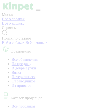
Москва
Всё о собаках
Всё о кошках
Сервисы
Поиск по статьям
Всё о собаках
Всё о кошках
Объявления
Все объявления
На продажу
В добрые руки
Вязка
Потерявшиеся
От заводчиков
Из приютов
Каталог продавцов
Все продавцы