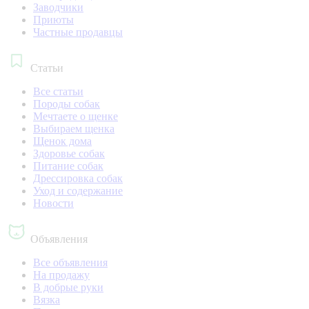
Заводчики
Приюты
Частные продавцы
Статьи
Все статьи
Породы собак
Мечтаете о щенке
Выбираем щенка
Щенок дома
Здоровье собак
Питание собак
Дрессировка собак
Уход и содержание
Новости
Объявления
Все объявления
На продажу
В добрые руки
Вязка