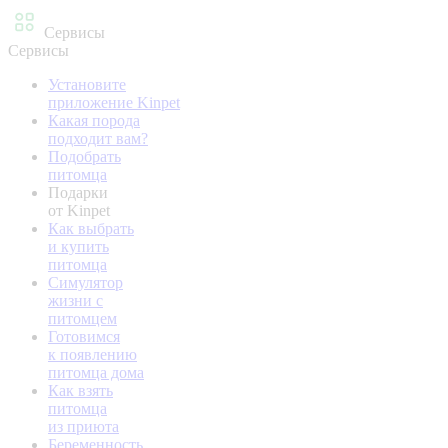
Сервисы
Сервисы
Установите
приложение Kinpet
Какая порода
подходит вам?
Подобрать
питомца
Подарки
от Kinpet
Как выбрать
и купить
питомца
Симулятор
жизни с
питомцем
Готовимся
к появлению
питомца дома
Как взять
питомца
из приюта
Беременность