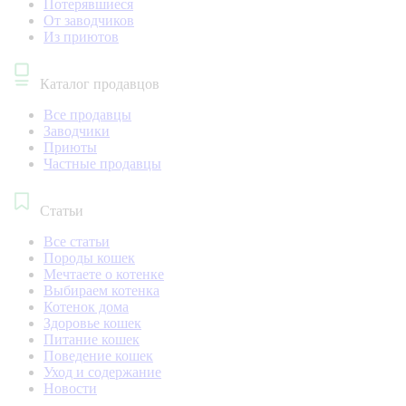
Потерявшиеся
От заводчиков
Из приютов
Каталог продавцов
Все продавцы
Заводчики
Приюты
Частные продавцы
Статьи
Все статьи
Породы кошек
Мечтаете о котенке
Выбираем котенка
Котенок дома
Здоровье кошек
Питание кошек
Поведение кошек
Уход и содержание
Новости