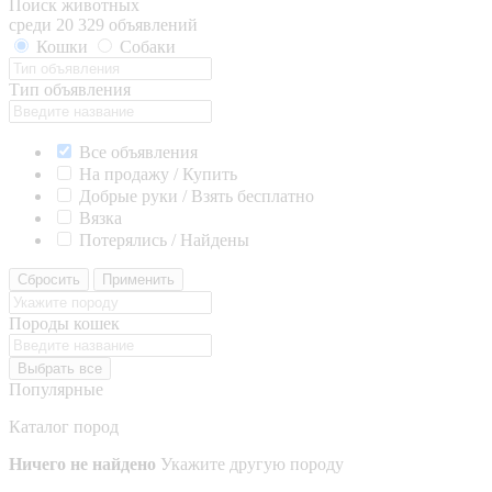
Поиск животных
среди 20 329 объявлений
Кошки
Собаки
Тип объявления
Все объявления
На продажу / Купить
Добрые руки / Взять бесплатно
Вязка
Потерялись / Найдены
Сбросить
Применить
Породы кошек
Выбрать все
Популярные
Каталог пород
Ничего не найдено
Укажите другую породу