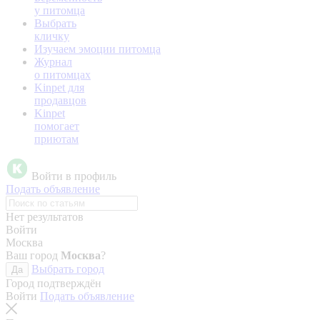
у питомца
Выбрать
кличку
Изучаем эмоции питомца
Журнал
о питомцах
Kinpet для
продавцов
Kinpet
помогает
приютам
Войти в профиль
Подать объявление
Нет результатов
Войти
Москва
Ваш город
Москва
?
Выбрать город
Да
Город подтверждён
Войти
Подать объявление