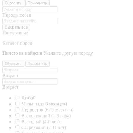
Сбросить
Применить
Породы собак
Выбрать все
Популярные
Каталог пород
Ничего не найдено
Укажите другую породу
Сбросить
Применить
Возраст
Возраст
Любой
Малыш (до 6 месяцев)
Подросток (6-11 месяцев)
Взрослеющий (1-3 года)
Взрослый (4-6 лет)
Стареющий (7-11 лет)