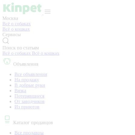
Москва
Всё о собаках
Всё о кошках
Сервисы
Поиск по статьям
Всё о собаках
Всё о кошках
Объявления
Все объявления
На продажу
В добрые руки
Вязка
Потерявшиеся
От заводчиков
Из приютов
Каталог продавцов
Все продавцы