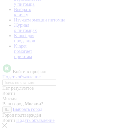
у питомца
Выбрать
кличку
Изучаем эмоции питомца
Журнал
о питомцах
Kinpet для
продавцов
Kinpet
помогает
приютам
Войти в профиль
Подать объявление
Нет результатов
Войти
Москва
Ваш город
Москва
?
Выбрать город
Да
Город подтверждён
Войти
Подать объявление