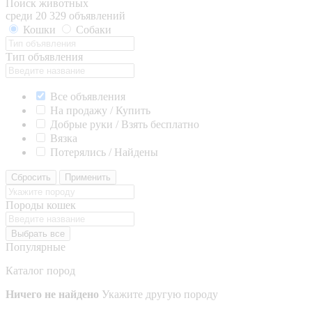
Поиск животных
среди 20 329 объявлений
Кошки
Собаки
Тип объявления
Все объявления
На продажу / Купить
Добрые руки / Взять бесплатно
Вязка
Потерялись / Найдены
Сбросить
Применить
Породы кошек
Выбрать все
Популярные
Каталог пород
Ничего не найдено
Укажите другую породу