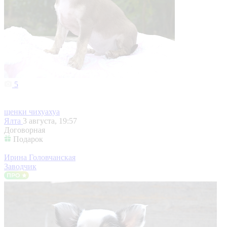
5
щенки чихуахуа
Ялта
3 августа, 19:57
Договорная
Подарок
Ирина Головчанская
Заводчик