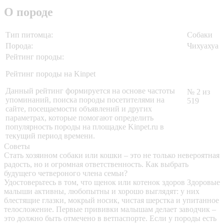
О породе
Тип питомца:
Собаки
Порода:
Чихуахуа
Рейтинг породы:
Рейтинг породы на Kinpet
Данный рейтинг формируется на основе частоты
№ 2 из
упоминаний, поиска породы посетителями на
519
сайте, посещаемости объявлений и других
параметрах, которые помогают определить
популярность породы на площадке Kinpet.ru в
текущий период времени.
Советы
Стать хозяином собаки или кошки – это не только невероятная
радость, но и огромная ответственность. Как выбрать
будущего четвероного члена семьи?
Удостоверьтесь в том, что щенок или котенок здоров
Здоровые
малыши активны, любопытны и хорошо выглядят: у них
блестящие глазки, мокрый носик, чистая шерстка и упитанное
телосложение. Первые прививки малышам делает заводчик –
это должно быть отмечено в ветпаспорте. Если у породы есть