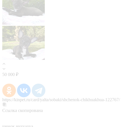
50 000 ₽
https://kinpet.ru/card/yalta/sobaki/shchenok-chikhuakhua-122767/
Ссылка скопирована
щенок чихуахуа