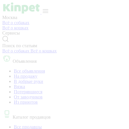
Москва
Всё о собаках
Всё о кошках
Сервисы
Поиск по статьям
Всё о собаках
Всё о кошках
Объявления
Все объявления
На продажу
В добрые руки
Вязка
Потерявшиеся
От заводчиков
Из приютов
Каталог продавцов
Все продавцы