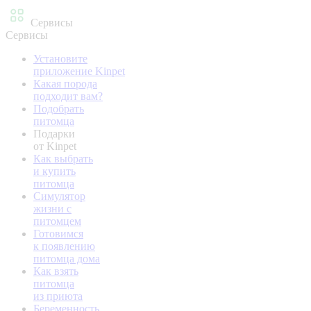
Сервисы
Сервисы
Установите
приложение Kinpet
Какая порода
подходит вам?
Подобрать
питомца
Подарки
от Kinpet
Как выбрать
и купить
питомца
Симулятор
жизни с
питомцем
Готовимся
к появлению
питомца дома
Как взять
питомца
из приюта
Беременность