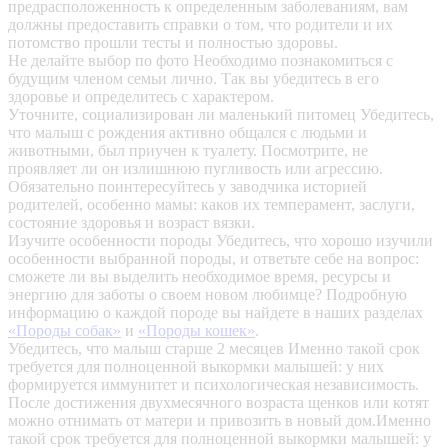
предрасположенность к определенным заболеваниям, вам
должны предоставить справки о том, что родители и их
потомство прошли тесты и полностью здоровы.
Не делайте выбор по фото
Необходимо познакомиться с
будущим членом семьи лично. Так вы убедитесь в его
здоровье и определитесь с характером.
Уточните, социализирован ли маленький питомец
Убедитесь,
что малыш с рождения активно общался с людьми и
животными, был приучен к туалету. Посмотрите, не
проявляет ли он излишнюю пугливость или агрессию.
Обязательно поинтересуйтесь у заводчика историей
родителей, особенно мамы: каков их темперамент, заслуги,
состояние здоровья и возраст вязки.
Изучите особенности породы
Убедитесь, что хорошо изучили
особенности выбранной породы, и ответьте себе на вопрос:
сможете ли вы выделить необходимое время, ресурсы и
энергию для заботы о своем новом любимце? Подробную
информацию о каждой породе вы найдете в наших разделах
«Породы собак»
и
«Породы кошек»
.
Убедитесь, что малыш старше 2 месяцев
Именно такой срок
требуется для полноценной выкормки малышей: у них
формируется иммунитет и психологическая независимость.
После достижения двухмесячного возраста щенков или котят
можно отнимать от матери и привозить в новый дом.Именно
такой срок требуется для полноценной выкормки малышей: у