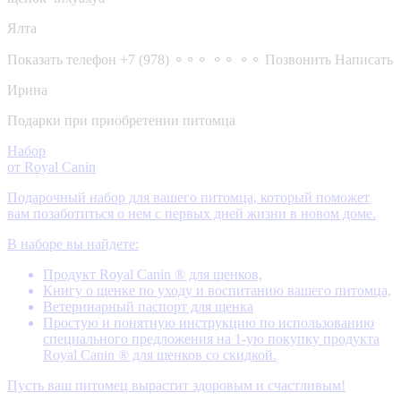
Ялта
Показать телефон
+7 (978) ⚬⚬⚬ ⚬⚬ ⚬⚬
Позвонить
Написать
Ирина
Подарки при приобретении питомца
Набор
от Royal Canin
Подарочный набор для вашего питомца, который поможет
вам позаботиться о нем с первых дней жизни в новом доме.
В наборе вы найдете:
Продукт Royal Canin ® для щенков,
Книгу о щенке по уходу и воспитанию вашего питомца,
Ветеринарный паспорт для щенка
Простую и понятную инструкцию по использованию
специального предложения на 1-ую покупку продукта
Royal Canin ® для щенков со скидкой.
Пусть ваш питомец вырастит здоровым и счастливым!