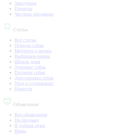
Заводчики
Приюты
Частные продавцы
Статьи
Все статьи
Породы собак
Мечтаете о щенке
Выбираем щенка
Щенок дома
Здоровье собак
Питание собак
Дрессировка собак
Уход и содержание
Новости
Объявления
Все объявления
На продажу
В добрые руки
Вязка