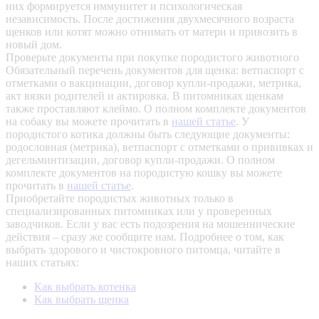
них формируется иммунитет и психологическая
независимость. После достижения двухмесячного возраста
щенков или котят можно отнимать от матери и привозить в
новый дом.
Проверьте документы при покупке породистого животного
Обязательный перечень документов для щенка: ветпаспорт с
отметками о вакцинации, договор купли-продажи, метрика,
акт вязки родителей и актировка. В питомниках щенкам
также проставляют клеймо. О полном комплекте документов
на собаку вы можете прочитать в
нашей статье
.
У
породистого котика должны быть следующие документы:
родословная (метрика), ветпаспорт с отметками о прививках и
дегельминтизации, договор купли-продажи. О полном
комплекте документов на породистую кошку вы можете
прочитать в
нашей статье
.
Приобретайте породистых животных только в
специализированных питомниках или у проверенных
заводчиков. Если у вас есть подозрения на мошеннические
действия – сразу же сообщите нам.
Подробнее о том, как
выбрать здорового и чистокровного питомца, читайте в
наших статьях:
Как выбрать котенка
Как выбрать щенка