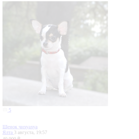
5
Щенок чихуахуа
Ялта
3 августа, 19:57
40 000 ₽