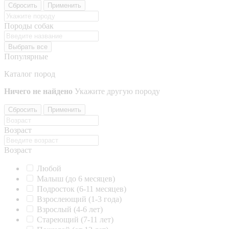
Сбросить
Применить
Породы собак
Выбрать все
Популярные
Каталог пород
Ничего не найдено
Укажите другую породу
Сбросить
Применить
Возраст
Возраст
Любой
Малыш (до 6 месяцев)
Подросток (6-11 месяцев)
Взрослеющий (1-3 года)
Взрослый (4-6 лет)
Стареющий (7-11 лет)