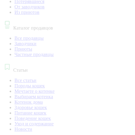
Потерявшиеся
От заводчиков
Из приютов
Каталог продавцов
Все продавцы
Заводчики
Приюты
Частные продавцы
Статьи
Все статьи
Породы кошек
Мечтаете о котенке
Выбираем котенка
Котенок дома
Здоровье кошек
Питание кошек
Поведение кошек
Уход и содержание
Новости