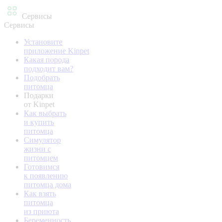
Сервисы
Сервисы
Установите
приложение Kinpet
Какая порода
подходит вам?
Подобрать
питомца
Подарки
от Kinpet
Как выбрать
и купить
питомца
Симулятор
жизни с
питомцем
Готовимся
к появлению
питомца дома
Как взять
питомца
из приюта
Беременность