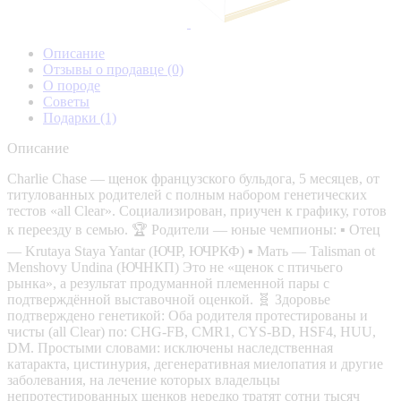
Описание
Отзывы о продавце
(0)
О породе
Советы
Подарки
(1)
Описание
Charlie Chase — щенок французского бульдога, 5 месяцев, от
титулованных родителей с полным набором генетических
тестов «all Clear». Социализирован, приучен к графику, готов
к переезду в семью. 🏆 Родители — юные чемпионы: ▪️ Отец
— Krutaya Staya Yantar (ЮЧР, ЮЧРКФ) ▪️ Мать — Talisman ot
Menshovy Undina (ЮЧНКП) Это не «щенок с птичьего
рынка», а результат продуманной племенной пары с
подтверждённой выставочной оценкой. 🧬 Здоровье
подтверждено генетикой: Оба родителя протестированы и
чисты (all Clear) по: CHG-FB, CMR1, CYS-BD, HSF4, HUU,
DM. Простыми словами: исключены наследственная
катаракта, цистинурия, дегенеративная миелопатия и другие
заболевания, на лечение которых владельцы
непротестированных щенков нередко тратят сотни тысяч