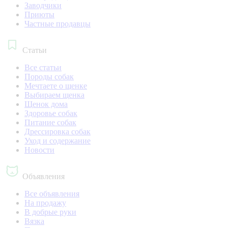
Заводчики
Приюты
Частные продавцы
Статьи
Все статьи
Породы собак
Мечтаете о щенке
Выбираем щенка
Щенок дома
Здоровье собак
Питание собак
Дрессировка собак
Уход и содержание
Новости
Объявления
Все объявления
На продажу
В добрые руки
Вязка