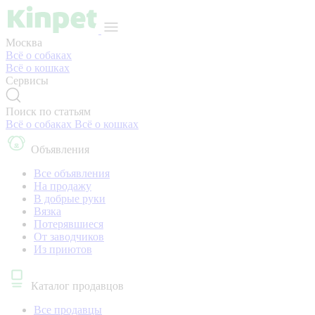
Москва
Всё о собаках
Всё о кошках
Сервисы
Поиск по статьям
Всё о собаках
Всё о кошках
Объявления
Все объявления
На продажу
В добрые руки
Вязка
Потерявшиеся
От заводчиков
Из приютов
Каталог продавцов
Все продавцы