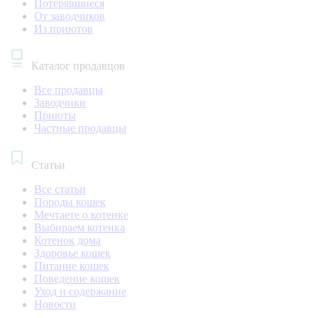
Потерявшиеся
От заводчиков
Из приютов
Каталог продавцов
Все продавцы
Заводчики
Приюты
Частные продавцы
Статьи
Все статьи
Породы кошек
Мечтаете о котенке
Выбираем котенка
Котенок дома
Здоровье кошек
Питание кошек
Поведение кошек
Уход и содержание
Новости