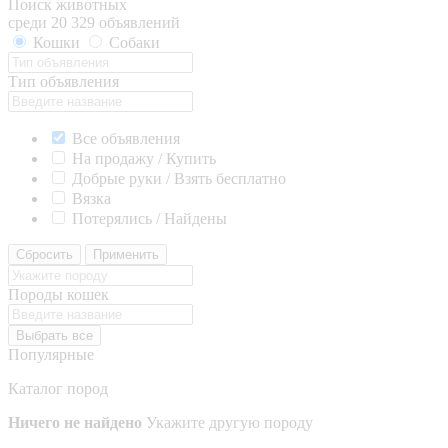
Поиск животных
среди 20 329 объявлений
Кошки
Собаки
Тип объявления
Все объявления
На продажу / Купить
Добрые руки / Взять бесплатно
Вязка
Потерялись / Найдены
Сбросить
Применить
Породы кошек
Выбрать все
Популярные
Каталог пород
Ничего не найдено
Укажите другую породу