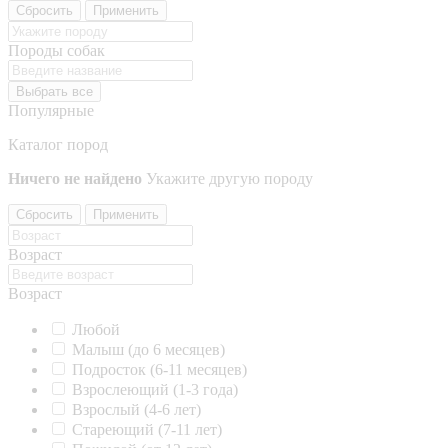
Сбросить
Применить
Породы собак
Выбрать все
Популярные
Каталог пород
Ничего не найдено
Укажите другую породу
Сбросить
Применить
Возраст
Возраст
Любой
Малыш (до 6 месяцев)
Подросток (6-11 месяцев)
Взрослеющий (1-3 года)
Взрослый (4-6 лет)
Стареющий (7-11 лет)