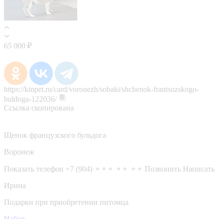
65 000 ₽
https://kinpet.ru/card/voronezh/sobaki/shchenok-frantsuzskogo-
buldoga-122036/
Ссылка скопирована
Щенок французского бульдога
Воронеж
Показать телефон
+7 (904) ⚬⚬⚬ ⚬⚬ ⚬⚬
Позвонить
Написать
Ирина
Подарки при приобретении питомца
Набор