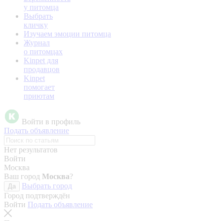
у питомца
Выбрать
кличку
Изучаем эмоции питомца
Журнал
о питомцах
Kinpet для
продавцов
Kinpet
помогает
приютам
Войти в профиль
Подать объявление
Нет результатов
Войти
Москва
Ваш город
Москва
?
Выбрать город
Да
Город подтверждён
Войти
Подать объявление