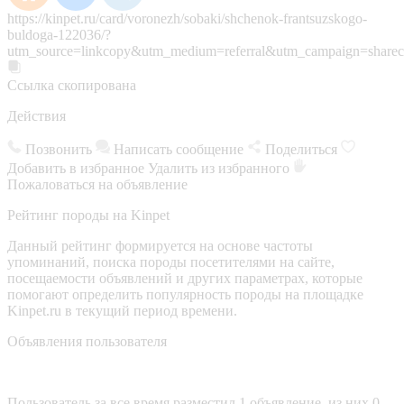
https://kinpet.ru/card/voronezh/sobaki/shchenok-frantsuzskogo-
buldoga-122036/?
utm_source=linkcopy&utm_medium=referral&utm_campaign=sharec
Ссылка скопирована
Действия
Позвонить
Написать сообщение
Поделиться
Добавить в избранное
Удалить из избранного
Пожаловаться на объявление
Рейтинг породы на Kinpet
Данный рейтинг формируется на основе частоты
упоминаний, поиска породы посетителями на сайте,
посещаемости объявлений и других параметрах, которые
помогают определить популярность породы на площадке
Kinpet.ru в текущий период времени.
Объявления пользователя
Пользователь за все время разместил 1 объявление, из них 0