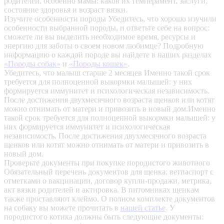
родителей, особенно мамы: каков их темперамент, заслуги,
состояние здоровья и возраст вязки.
Изучите особенности породы
Убедитесь, что хорошо изучили
особенности выбранной породы, и ответьте себе на вопрос:
сможете ли вы выделить необходимое время, ресурсы и
энергию для заботы о своем новом любимце? Подробную
информацию о каждой породе вы найдете в наших разделах
«Породы собак»
и
«Породы кошек»
.
Убедитесь, что малыш старше 2 месяцев
Именно такой срок
требуется для полноценной выкормки малышей: у них
формируется иммунитет и психологическая независимость.
После достижения двухмесячного возраста щенков или котят
можно отнимать от матери и привозить в новый дом.Именно
такой срок требуется для полноценной выкормки малышей: у
них формируется иммунитет и психологическая
независимость. После достижения двухмесячного возраста
щенков или котят можно отнимать от матери и привозить в
новый дом.
Проверьте документы при покупке породистого животного
Обязательный перечень документов для щенка: ветпаспорт с
отметками о вакцинации, договор купли-продажи, метрика,
акт вязки родителей и актировка. В питомниках щенкам
также проставляют клеймо. О полном комплекте документов
на собаку вы можете прочитать в
нашей статье
.
У
породистого котика должны быть следующие документы: