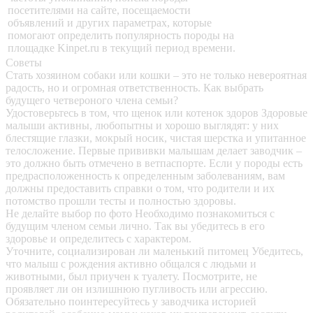
посетителями на сайте, посещаемости
объявлений и других параметрах, которые
помогают определить популярность породы на
площадке Kinpet.ru в текущий период времени.
Советы
Стать хозяином собаки или кошки – это не только невероятная
радость, но и огромная ответственность. Как выбрать
будущего четвероного члена семьи?
Удостоверьтесь в том, что щенок или котенок здоров
Здоровые
малыши активны, любопытны и хорошо выглядят: у них
блестящие глазки, мокрый носик, чистая шерстка и упитанное
телосложение. Первые прививки малышам делает заводчик –
это должно быть отмечено в ветпаспорте. Если у породы есть
предрасположенность к определенным заболеваниям, вам
должны предоставить справки о том, что родители и их
потомство прошли тесты и полностью здоровы.
Не делайте выбор по фото
Необходимо познакомиться с
будущим членом семьи лично. Так вы убедитесь в его
здоровье и определитесь с характером.
Уточните, социализирован ли маленький питомец
Убедитесь,
что малыш с рождения активно общался с людьми и
животными, был приучен к туалету. Посмотрите, не
проявляет ли он излишнюю пугливость или агрессию.
Обязательно поинтересуйтесь у заводчика историей