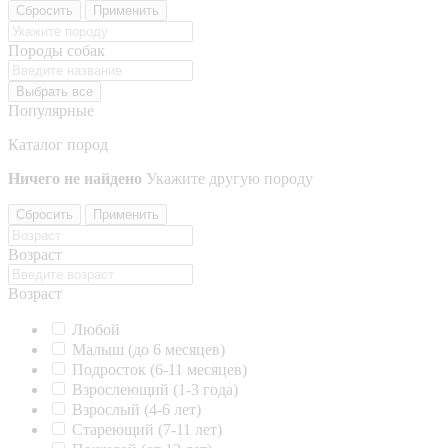
Сбросить
Применить
Породы собак
Выбрать все
Популярные
Каталог пород
Ничего не найдено
Укажите другую породу
Сбросить
Применить
Возраст
Возраст
Любой
Малыш (до 6 месяцев)
Подросток (6-11 месяцев)
Взрослеющий (1-3 года)
Взрослый (4-6 лет)
Стареющий (7-11 лет)