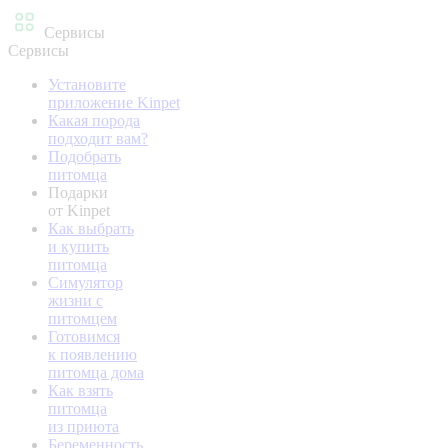
Сервисы
Сервисы
Установите
приложение Kinpet
Какая порода
подходит вам?
Подобрать
питомца
Подарки
от Kinpet
Как выбрать
и купить
питомца
Симулятор
жизни с
питомцем
Готовимся
к появлению
питомца дома
Как взять
питомца
из приюта
Беременность