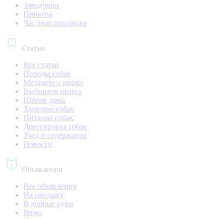
Заводчики
Приюты
Частные продавцы
Статьи
Все статьи
Породы собак
Мечтаете о щенке
Выбираем щенка
Щенок дома
Здоровье собак
Питание собак
Дрессировка собак
Уход и содержание
Новости
Объявления
Все объявления
На продажу
В добрые руки
Вязка