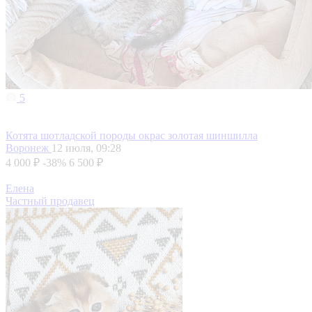
5
Котята шотладской породы окрас золотая шиншилла
Воронеж
12 июля, 09:28
4 000 ₽
-38%
6 500 ₽
Елена
Частный продавец