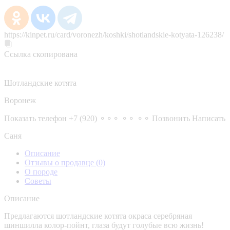
https://kinpet.ru/card/voronezh/koshki/shotlandskie-kotyata-126238/
Ссылка скопирована
Шотландские котята
Воронеж
Показать телефон
+7 (920) ⚬⚬⚬ ⚬⚬ ⚬⚬
Позвонить
Написать
Саня
Описание
Отзывы о продавце
(0)
О породе
Советы
Описание
Предлагаются шотландские котята окраса серебряная
шиншилла колор-пойнт, глаза будут голубые всю жизнь!