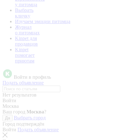
у питомца
Выбрать
кличку
Изучаем эмоции питомца
Журнал
о питомцах
Kinpet для
продавцов
Kinpet
помогает
приютам
Войти в профиль
Подать объявление
Нет результатов
Войти
Москва
Ваш город
Москва
?
Выбрать город
Да
Город подтверждён
Войти
Подать объявление