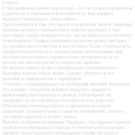
Советы
Стать хозяином собаки или кошки – это не только невероятная
радость, но и огромная ответственность. Как выбрать
будущего четвероного члена семьи?
Удостоверьтесь в том, что щенок или котенок здоров
Здоровые
малыши активны, любопытны и хорошо выглядят: у них
блестящие глазки, мокрый носик, чистая шерстка и упитанное
телосложение. Первые прививки малышам делает заводчик –
это должно быть отмечено в ветпаспорте. Если у породы есть
предрасположенность к определенным заболеваниям, вам
должны предоставить справки о том, что родители и их
потомство прошли тесты и полностью здоровы.
Не делайте выбор по фото
Необходимо познакомиться с
будущим членом семьи лично. Так вы убедитесь в его
здоровье и определитесь с характером.
Уточните, социализирован ли маленький питомец
Убедитесь,
что малыш с рождения активно общался с людьми и
животными, был приучен к туалету. Посмотрите, не
проявляет ли он излишнюю пугливость или агрессию.
Обязательно поинтересуйтесь у заводчика историей
родителей, особенно мамы: каков их темперамент, заслуги,
состояние здоровья и возраст вязки.
Изучите особенности породы
Убедитесь, что хорошо изучили
особенности выбранной породы, и ответьте себе на вопрос:
сможете ли вы выделить необходимое время, ресурсы и