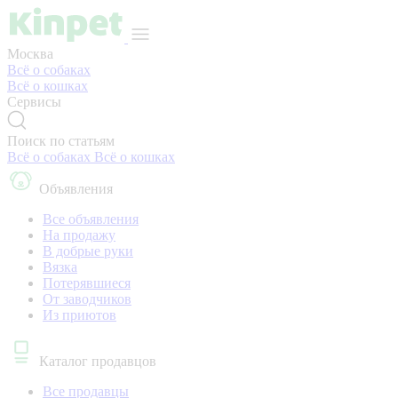
Москва
Всё о собаках
Всё о кошках
Сервисы
Поиск по статьям
Всё о собаках
Всё о кошках
Объявления
Все объявления
На продажу
В добрые руки
Вязка
Потерявшиеся
От заводчиков
Из приютов
Каталог продавцов
Все продавцы