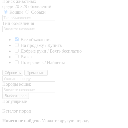
Поиск животных
среди 20 329 объявлений
Кошки
Собаки
Тип объявления
Все объявления
На продажу / Купить
Добрые руки / Взять бесплатно
Вязка
Потерялись / Найдены
Сбросить
Применить
Породы кошек
Выбрать все
Популярные
Каталог пород
Ничего не найдено
Укажите другую породу