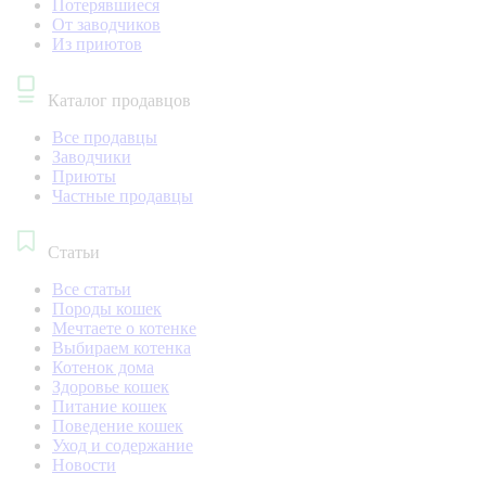
Потерявшиеся
От заводчиков
Из приютов
Каталог продавцов
Все продавцы
Заводчики
Приюты
Частные продавцы
Статьи
Все статьи
Породы кошек
Мечтаете о котенке
Выбираем котенка
Котенок дома
Здоровье кошек
Питание кошек
Поведение кошек
Уход и содержание
Новости