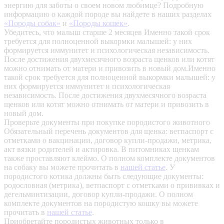
энергию для заботы о своем новом любимце? Подробную
информацию о каждой породе вы найдете в наших разделах
«Породы собак»
и
«Породы кошек»
.
Убедитесь, что малыш старше 2 месяцев
Именно такой срок
требуется для полноценной выкормки малышей: у них
формируется иммунитет и психологическая независимость.
После достижения двухмесячного возраста щенков или котят
можно отнимать от матери и привозить в новый дом.Именно
такой срок требуется для полноценной выкормки малышей: у
них формируется иммунитет и психологическая
независимость. После достижения двухмесячного возраста
щенков или котят можно отнимать от матери и привозить в
новый дом.
Проверьте документы при покупке породистого животного
Обязательный перечень документов для щенка: ветпаспорт с
отметками о вакцинации, договор купли-продажи, метрика,
акт вязки родителей и актировка. В питомниках щенкам
также проставляют клеймо. О полном комплекте документов
на собаку вы можете прочитать в
нашей статье
.
У
породистого котика должны быть следующие документы:
родословная (метрика), ветпаспорт с отметками о прививках и
дегельминтизации, договор купли-продажи. О полном
комплекте документов на породистую кошку вы можете
прочитать в
нашей статье
.
Приобретайте породистых животных только в