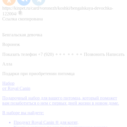
https://kinpet.ru/card/voronezh/koshki/bengalskaya-devochka-
122004/
Ссылка скопирована
Бенгальская девочка
Воронеж
Показать телефон
+7 (920) ⚬⚬⚬ ⚬⚬ ⚬⚬
Позвонить
Написать
Алла
Подарки при приобретении питомца
Набор
от Royal Canin
Подарочный набор для вашего питомца, который поможет
вам позаботиться о нем с первых дней жизни в новом доме.
В наборе вы найдете:
Продукт Royal Canin ® для котят,