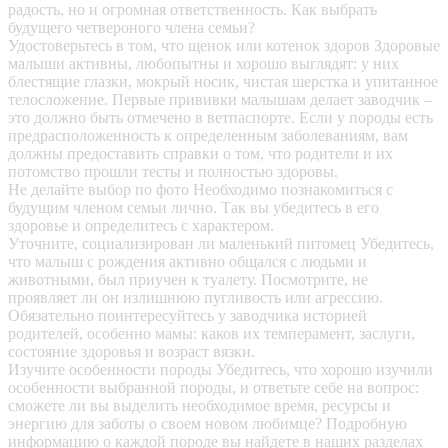
радость, но и огромная ответственность. Как выбрать
будущего четвероного члена семьи?
Удостоверьтесь в том, что щенок или котенок здоров
Здоровые
малыши активны, любопытны и хорошо выглядят: у них
блестящие глазки, мокрый носик, чистая шерстка и упитанное
телосложение. Первые прививки малышам делает заводчик –
это должно быть отмечено в ветпаспорте. Если у породы есть
предрасположенность к определенным заболеваниям, вам
должны предоставить справки о том, что родители и их
потомство прошли тесты и полностью здоровы.
Не делайте выбор по фото
Необходимо познакомиться с
будущим членом семьи лично. Так вы убедитесь в его
здоровье и определитесь с характером.
Уточните, социализирован ли маленький питомец
Убедитесь,
что малыш с рождения активно общался с людьми и
животными, был приучен к туалету. Посмотрите, не
проявляет ли он излишнюю пугливость или агрессию.
Обязательно поинтересуйтесь у заводчика историей
родителей, особенно мамы: каков их темперамент, заслуги,
состояние здоровья и возраст вязки.
Изучите особенности породы
Убедитесь, что хорошо изучили
особенности выбранной породы, и ответьте себе на вопрос:
сможете ли вы выделить необходимое время, ресурсы и
энергию для заботы о своем новом любимце? Подробную
информацию о каждой породе вы найдете в наших разделах