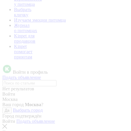
у питомца
Выбрать
кличку
Изучаем эмоции питомца
Журнал
о питомцах
Kinpet для
продавцов
Kinpet
помогает
приютам
Войти в профиль
Подать объявление
Нет результатов
Войти
Москва
Ваш город
Москва
?
Выбрать город
Да
Город подтверждён
Войти
Подать объявление