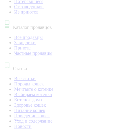
Потерявшиеся
От заводчиков
Из приютов
Каталог продавцов
Все продавцы
Заводчики
Приюты
Частные продавцы
Статьи
Все статьи
Породы кошек
Мечтаете о котенке
Выбираем котенка
Котенок дома
Здоровье кошек
Питание кошек
Поведение кошек
Уход и содержание
Новости