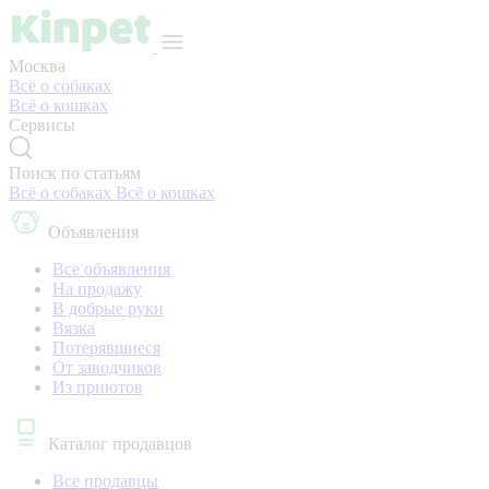
Москва
Всё о собаках
Всё о кошках
Сервисы
Поиск по статьям
Всё о собаках
Всё о кошках
Объявления
Все объявления
На продажу
В добрые руки
Вязка
Потерявшиеся
От заводчиков
Из приютов
Каталог продавцов
Все продавцы