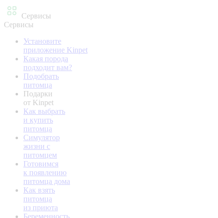
Сервисы
Сервисы
Установите
приложение Kinpet
Какая порода
подходит вам?
Подобрать
питомца
Подарки
от Kinpet
Как выбрать
и купить
питомца
Симулятор
жизни с
питомцем
Готовимся
к появлению
питомца дома
Как взять
питомца
из приюта
Беременность