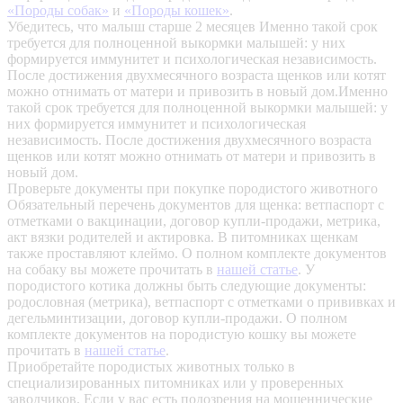
«Породы собак»
и
«Породы кошек»
.
Убедитесь, что малыш старше 2 месяцев
Именно такой срок
требуется для полноценной выкормки малышей: у них
формируется иммунитет и психологическая независимость.
После достижения двухмесячного возраста щенков или котят
можно отнимать от матери и привозить в новый дом.Именно
такой срок требуется для полноценной выкормки малышей: у
них формируется иммунитет и психологическая
независимость. После достижения двухмесячного возраста
щенков или котят можно отнимать от матери и привозить в
новый дом.
Проверьте документы при покупке породистого животного
Обязательный перечень документов для щенка: ветпаспорт с
отметками о вакцинации, договор купли-продажи, метрика,
акт вязки родителей и актировка. В питомниках щенкам
также проставляют клеймо. О полном комплекте документов
на собаку вы можете прочитать в
нашей статье
.
У
породистого котика должны быть следующие документы:
родословная (метрика), ветпаспорт с отметками о прививках и
дегельминтизации, договор купли-продажи. О полном
комплекте документов на породистую кошку вы можете
прочитать в
нашей статье
.
Приобретайте породистых животных только в
специализированных питомниках или у проверенных
заводчиков. Если у вас есть подозрения на мошеннические