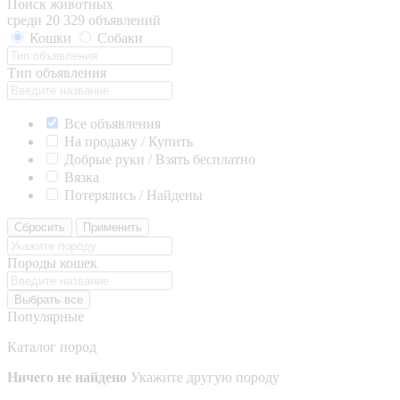
Поиск животных
среди 20 329 объявлений
Кошки
Собаки
Тип объявления
Все объявления
На продажу / Купить
Добрые руки / Взять бесплатно
Вязка
Потерялись / Найдены
Сбросить
Применить
Породы кошек
Выбрать все
Популярные
Каталог пород
Ничего не найдено
Укажите другую породу