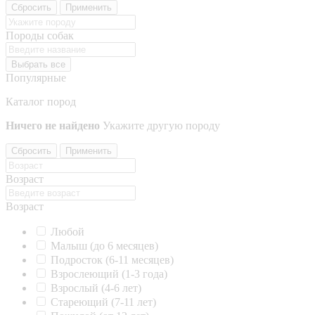
Сбросить
Применить
Породы собак
Выбрать все
Популярные
Каталог пород
Ничего не найдено
Укажите другую породу
Сбросить
Применить
Возраст
Возраст
Любой
Малыш (до 6 месяцев)
Подросток (6-11 месяцев)
Взрослеющий (1-3 года)
Взрослый (4-6 лет)
Стареющий (7-11 лет)