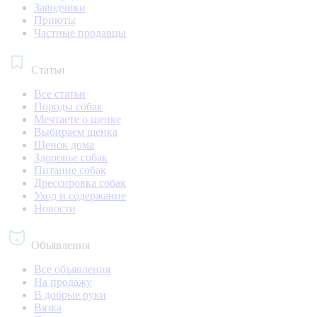
Заводчики
Приюты
Частные продавцы
Статьи
Все статьи
Породы собак
Мечтаете о щенке
Выбираем щенка
Щенок дома
Здоровье собак
Питание собак
Дрессировка собак
Уход и содержание
Новости
Объявления
Все объявления
На продажу
В добрые руки
Вязка