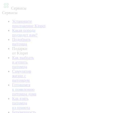
Сервисы
Сервисы
Установите
приложение Kinpet
Какая порода
подходит вам?
Подобрать
питомца
Подарки
от Kinpet
Как выбрать
и купить
питомца
Симулятор
жизни с
питомцем
Готовимся
к появлению
питомца дома
Как взять
питомца
из приюта
Беременность