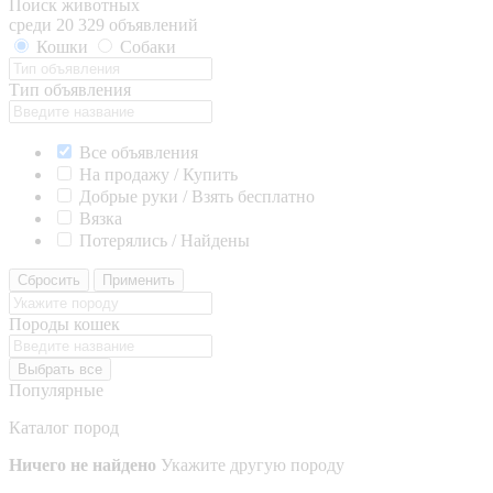
Поиск животных
среди 20 329 объявлений
Кошки
Собаки
Тип объявления
Все объявления
На продажу / Купить
Добрые руки / Взять бесплатно
Вязка
Потерялись / Найдены
Сбросить
Применить
Породы кошек
Выбрать все
Популярные
Каталог пород
Ничего не найдено
Укажите другую породу