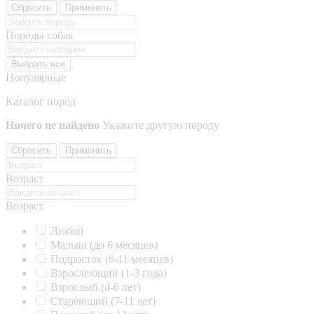
Сбросить
Применить
Породы собак
Выбрать все
Популярные
Каталог пород
Ничего не найдено
Укажите другую породу
Сбросить
Применить
Возраст
Возраст
Любой
Малыш (до 6 месяцев)
Подросток (6-11 месяцев)
Взрослеющий (1-3 года)
Взрослый (4-6 лет)
Стареющий (7-11 лет)