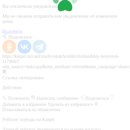
Вы отключили уведомления
Мы не сможем отправить вам уведомление об изменении
цены
Включить
Поделиться
https://kinpet.ru/card/vladivostok/koshki/shotlandskiy-kotyenok-
117966/?
utm_source=linkcopy&utm_medium=referral&utm_campaign=sharec
Ссылка скопирована
Действия
Позвонить
Написать сообщение
Поделиться
Добавить в избранное
Удалить из избранного
Пожаловаться на объявление
Рейтинг породы на Kinpet
Данный рейтинг формируется на основе частоты