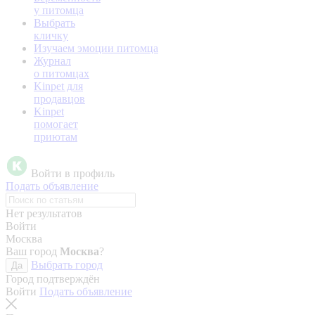
у питомца
Выбрать
кличку
Изучаем эмоции питомца
Журнал
о питомцах
Kinpet для
продавцов
Kinpet
помогает
приютам
Войти в профиль
Подать объявление
Нет результатов
Войти
Москва
Ваш город
Москва
?
Выбрать город
Да
Город подтверждён
Войти
Подать объявление