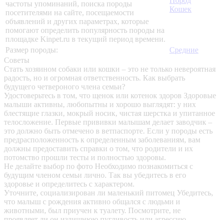
Пород
частоты упоминаний, поиска породы
Кошек
посетителями на сайте, посещаемости
объявлений и других параметрах, которые
помогают определить популярность породы на
площадке Kinpet.ru в текущий период времени.
Размер породы:
Средние
Советы
Стать хозяином собаки или кошки – это не только невероятная
радость, но и огромная ответственность. Как выбрать
будущего четвероного члена семьи?
Удостоверьтесь в том, что щенок или котенок здоров
Здоровые
малыши активны, любопытны и хорошо выглядят: у них
блестящие глазки, мокрый носик, чистая шерстка и упитанное
телосложение. Первые прививки малышам делает заводчик –
это должно быть отмечено в ветпаспорте. Если у породы есть
предрасположенность к определенным заболеваниям, вам
должны предоставить справки о том, что родители и их
потомство прошли тесты и полностью здоровы.
Не делайте выбор по фото
Необходимо познакомиться с
будущим членом семьи лично. Так вы убедитесь в его
здоровье и определитесь с характером.
Уточните, социализирован ли маленький питомец
Убедитесь,
что малыш с рождения активно общался с людьми и
животными, был приучен к туалету. Посмотрите, не
проявляет ли он излишнюю пугливость или агрессию.