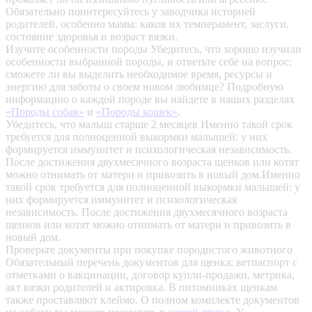
Обязательно поинтересуйтесь у заводчика историей
родителей, особенно мамы: каков их темперамент, заслуги,
состояние здоровья и возраст вязки.
Изучите особенности породы
Убедитесь, что хорошо изучили
особенности выбранной породы, и ответьте себе на вопрос:
сможете ли вы выделить необходимое время, ресурсы и
энергию для заботы о своем новом любимце? Подробную
информацию о каждой породе вы найдете в наших разделах
«Породы собак»
и
«Породы кошек»
.
Убедитесь, что малыш старше 2 месяцев
Именно такой срок
требуется для полноценной выкормки малышей: у них
формируется иммунитет и психологическая независимость.
После достижения двухмесячного возраста щенков или котят
можно отнимать от матери и привозить в новый дом.Именно
такой срок требуется для полноценной выкормки малышей: у
них формируется иммунитет и психологическая
независимость. После достижения двухмесячного возраста
щенков или котят можно отнимать от матери и привозить в
новый дом.
Проверьте документы при покупке породистого животного
Обязательный перечень документов для щенка: ветпаспорт с
отметками о вакцинации, договор купли-продажи, метрика,
акт вязки родителей и актировка. В питомниках щенкам
также проставляют клеймо. О полном комплекте документов