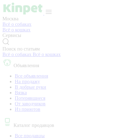
Москва
Всё о собаках
Всё о кошках
Сервисы
Поиск по статьям
Всё о собаках
Всё о кошках
Объявления
Все объявления
На продажу
В добрые руки
Вязка
Потерявшиеся
От заводчиков
Из приютов
Каталог продавцов
Все продавцы