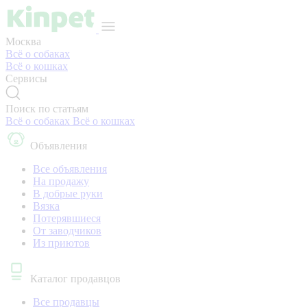
Москва
Всё о собаках
Всё о кошках
Сервисы
Поиск по статьям
Всё о собаках
Всё о кошках
Объявления
Все объявления
На продажу
В добрые руки
Вязка
Потерявшиеся
От заводчиков
Из приютов
Каталог продавцов
Все продавцы