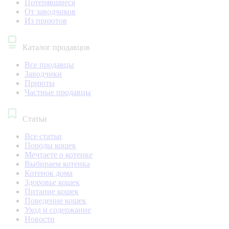
Потерявшиеся
От заводчиков
Из приютов
Каталог продавцов
Все продавцы
Заводчики
Приюты
Частные продавцы
Статьи
Все статьи
Породы кошек
Мечтаете о котенке
Выбираем котенка
Котенок дома
Здоровье кошек
Питание кошек
Поведение кошек
Уход и содержание
Новости