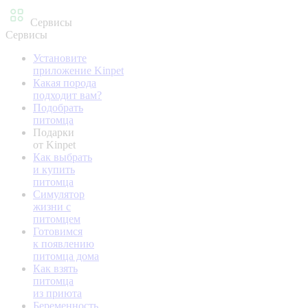
Сервисы
Сервисы
Установите
приложение Kinpet
Какая порода
подходит вам?
Подобрать
питомца
Подарки
от Kinpet
Как выбрать
и купить
питомца
Симулятор
жизни с
питомцем
Готовимся
к появлению
питомца дома
Как взять
питомца
из приюта
Беременность