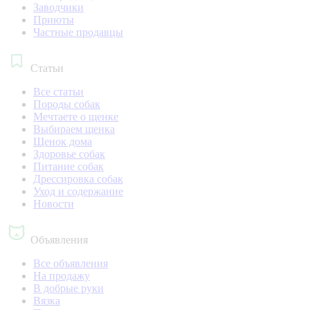
Заводчики
Приюты
Частные продавцы
Статьи
Все статьи
Породы собак
Мечтаете о щенке
Выбираем щенка
Щенок дома
Здоровье собак
Питание собак
Дрессировка собак
Уход и содержание
Новости
Объявления
Все объявления
На продажу
В добрые руки
Вязка