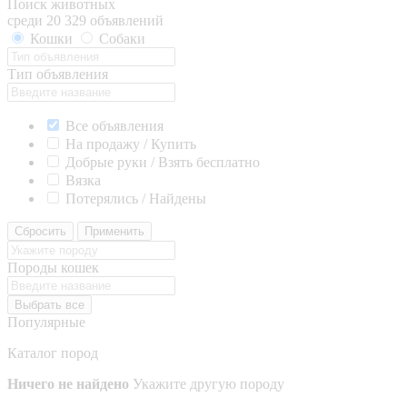
Поиск животных
среди 20 329 объявлений
Кошки
Собаки
Тип объявления
Все объявления
На продажу / Купить
Добрые руки / Взять бесплатно
Вязка
Потерялись / Найдены
Сбросить
Применить
Породы кошек
Выбрать все
Популярные
Каталог пород
Ничего не найдено
Укажите другую породу