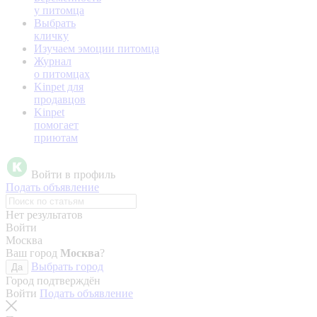
у питомца
Выбрать
кличку
Изучаем эмоции питомца
Журнал
о питомцах
Kinpet для
продавцов
Kinpet
помогает
приютам
Войти в профиль
Подать объявление
Нет результатов
Войти
Москва
Ваш город
Москва
?
Выбрать город
Да
Город подтверждён
Войти
Подать объявление