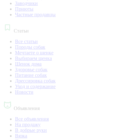
Заводчики
Приюты
Частные продавцы
Статьи
Все статьи
Породы собак
Мечтаете о щенке
Выбираем щенка
Щенок дома
Здоровье собак
Питание собак
Дрессировка собак
Уход и содержание
Новости
Объявления
Все объявления
На продажу
В добрые руки
Вязка