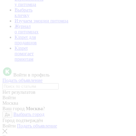
у питомца
Выбрать
кличку
Изучаем эмоции питомца
Журнал
о питомцах
Kinpet для
продавцов
Kinpet
помогает
приютам
Войти в профиль
Подать объявление
Нет результатов
Войти
Москва
Ваш город
Москва
?
Выбрать город
Да
Город подтверждён
Войти
Подать объявление