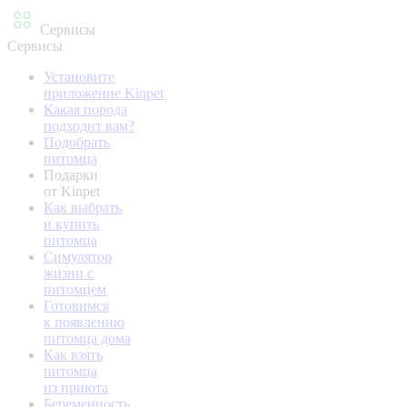
Сервисы
Сервисы
Установите
приложение Kinpet
Какая порода
подходит вам?
Подобрать
питомца
Подарки
от Kinpet
Как выбрать
и купить
питомца
Симулятор
жизни с
питомцем
Готовимся
к появлению
питомца дома
Как взять
питомца
из приюта
Беременность