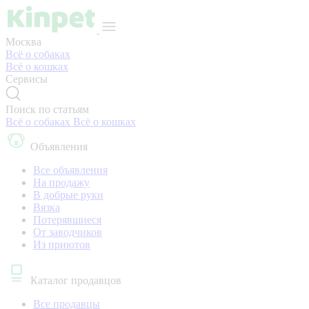
Москва
Всё о собаках
Всё о кошках
Сервисы
Поиск по статьям
Всё о собаках
Всё о кошках
Объявления
Все объявления
На продажу
В добрые руки
Вязка
Потерявшиеся
От заводчиков
Из приютов
Каталог продавцов
Все продавцы