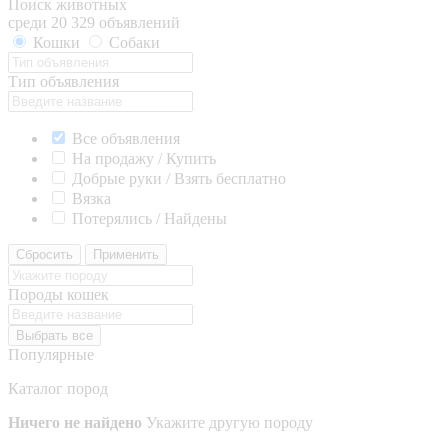
Поиск животных
среди 20 329 объявлений
Кошки
Собаки
Тип объявления
Все объявления
На продажу / Купить
Добрые руки / Взять бесплатно
Вязка
Потерялись / Найдены
Сбросить
Применить
Породы кошек
Выбрать все
Популярные
Каталог пород
Ничего не найдено
Укажите другую породу