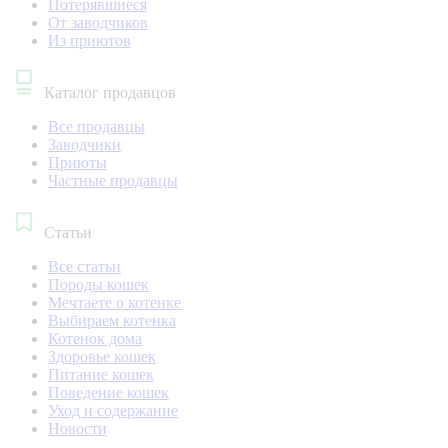
Потерявшиеся
От заводчиков
Из приютов
Каталог продавцов
Все продавцы
Заводчики
Приюты
Частные продавцы
Статьи
Все статьи
Породы кошек
Мечтаете о котенке
Выбираем котенка
Котенок дома
Здоровье кошек
Питание кошек
Поведение кошек
Уход и содержание
Новости