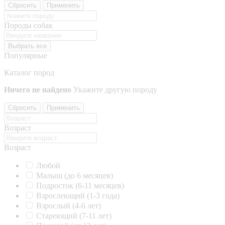
Сбросить
Применить
Породы собак
Выбрать все
Популярные
Каталог пород
Ничего не найдено
Укажите другую породу
Сбросить
Применить
Возраст
Возраст
Любой
Малыш (до 6 месяцев)
Подросток (6-11 месяцев)
Взрослеющий (1-3 года)
Взрослый (4-6 лет)
Стареющий (7-11 лет)