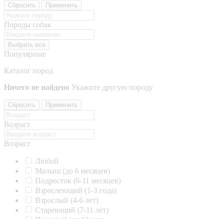
Сбросить
Применить
Породы собак
Выбрать все
Популярные
Каталог пород
Ничего не найдено
Укажите другую породу
Сбросить
Применить
Возраст
Возраст
Любой
Малыш (до 6 месяцев)
Подросток (6-11 месяцев)
Взрослеющий (1-3 года)
Взрослый (4-6 лет)
Стареющий (7-11 лет)