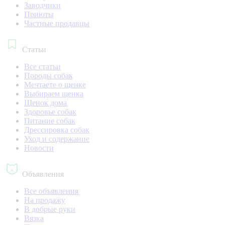
Заводчики
Приюты
Частные продавцы
Статьи
Все статьи
Породы собак
Мечтаете о щенке
Выбираем щенка
Щенок дома
Здоровье собак
Питание собак
Дрессировка собак
Уход и содержание
Новости
Объявления
Все объявления
На продажу
В добрые руки
Вязка