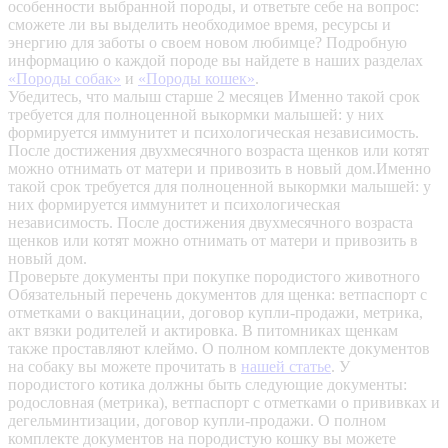
особенности выбранной породы, и ответьте себе на вопрос:
сможете ли вы выделить необходимое время, ресурсы и
энергию для заботы о своем новом любимце? Подробную
информацию о каждой породе вы найдете в наших разделах
«Породы собак»
и
«Породы кошек»
.
Убедитесь, что малыш старше 2 месяцев
Именно такой срок
требуется для полноценной выкормки малышей: у них
формируется иммунитет и психологическая независимость.
После достижения двухмесячного возраста щенков или котят
можно отнимать от матери и привозить в новый дом.Именно
такой срок требуется для полноценной выкормки малышей: у
них формируется иммунитет и психологическая
независимость. После достижения двухмесячного возраста
щенков или котят можно отнимать от матери и привозить в
новый дом.
Проверьте документы при покупке породистого животного
Обязательный перечень документов для щенка: ветпаспорт с
отметками о вакцинации, договор купли-продажи, метрика,
акт вязки родителей и актировка. В питомниках щенкам
также проставляют клеймо. О полном комплекте документов
на собаку вы можете прочитать в
нашей статье
.
У
породистого котика должны быть следующие документы:
родословная (метрика), ветпаспорт с отметками о прививках и
дегельминтизации, договор купли-продажи. О полном
комплекте документов на породистую кошку вы можете