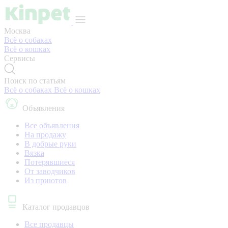
Москва
Всё о собаках
Всё о кошках
Сервисы
Поиск по статьям
Всё о собаках
Всё о кошках
Объявления
Все объявления
На продажу
В добрые руки
Вязка
Потерявшиеся
От заводчиков
Из приютов
Каталог продавцов
Все продавцы