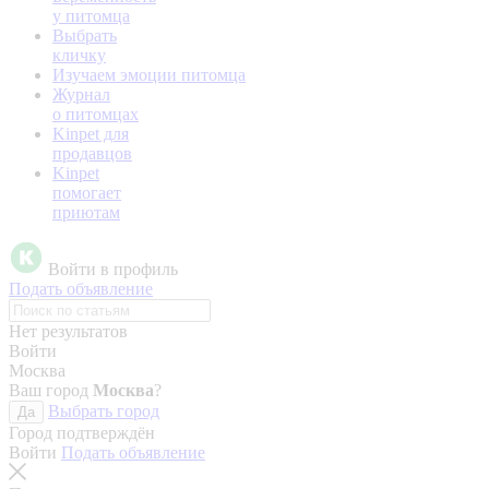
у питомца
Выбрать
кличку
Изучаем эмоции питомца
Журнал
о питомцах
Kinpet для
продавцов
Kinpet
помогает
приютам
Войти в профиль
Подать объявление
Нет результатов
Войти
Москва
Ваш город
Москва
?
Выбрать город
Да
Город подтверждён
Войти
Подать объявление