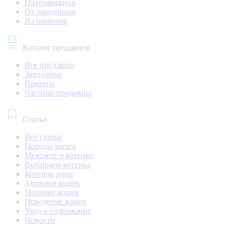
Потерявшиеся
От заводчиков
Из приютов
Каталог продавцов
Все продавцы
Заводчики
Приюты
Частные продавцы
Статьи
Все статьи
Породы кошек
Мечтаете о котенке
Выбираем котенка
Котенок дома
Здоровье кошек
Питание кошек
Поведение кошек
Уход и содержание
Новости