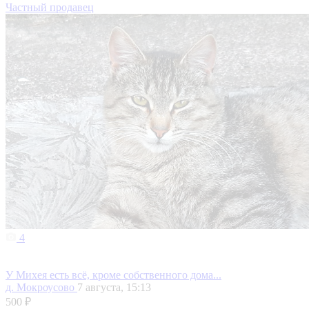
Частный продавец
4
У Михея есть всё, кроме собственного дома...
д. Мокроусово
7 августа, 15:13
500 ₽