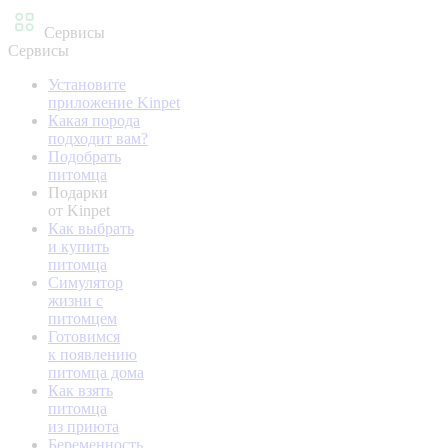
Сервисы
Сервисы
Установите
приложение Kinpet
Какая порода
подходит вам?
Подобрать
питомца
Подарки
от Kinpet
Как выбрать
и купить
питомца
Симулятор
жизни с
питомцем
Готовимся
к появлению
питомца дома
Как взять
питомца
из приюта
Беременность