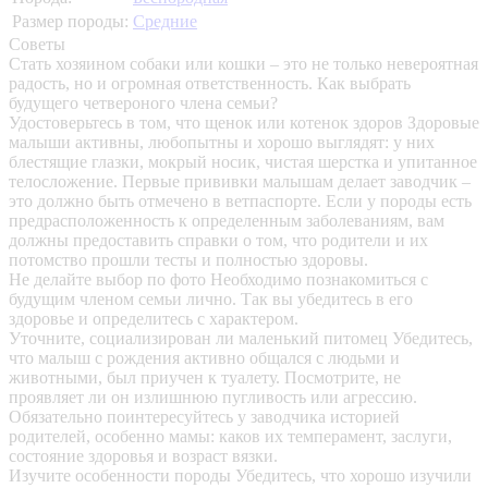
Размер породы:
Средние
Советы
Стать хозяином собаки или кошки – это не только невероятная
радость, но и огромная ответственность. Как выбрать
будущего четвероного члена семьи?
Удостоверьтесь в том, что щенок или котенок здоров
Здоровые
малыши активны, любопытны и хорошо выглядят: у них
блестящие глазки, мокрый носик, чистая шерстка и упитанное
телосложение. Первые прививки малышам делает заводчик –
это должно быть отмечено в ветпаспорте. Если у породы есть
предрасположенность к определенным заболеваниям, вам
должны предоставить справки о том, что родители и их
потомство прошли тесты и полностью здоровы.
Не делайте выбор по фото
Необходимо познакомиться с
будущим членом семьи лично. Так вы убедитесь в его
здоровье и определитесь с характером.
Уточните, социализирован ли маленький питомец
Убедитесь,
что малыш с рождения активно общался с людьми и
животными, был приучен к туалету. Посмотрите, не
проявляет ли он излишнюю пугливость или агрессию.
Обязательно поинтересуйтесь у заводчика историей
родителей, особенно мамы: каков их темперамент, заслуги,
состояние здоровья и возраст вязки.
Изучите особенности породы
Убедитесь, что хорошо изучили