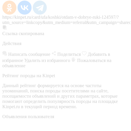
https://kinpet.ru/card/ufa/koshki/otdam-v-dobrye-ruki-124597/?
utm_source=linkcopy&utm_medium=referral&utm_campaign=sharec
Ссылка скопирована
Действия
Написать сообщение
Поделиться
Добавить в
избранное
Удалить из избранного
Пожаловаться на
объявление
Рейтинг породы на Kinpet
Данный рейтинг формируется на основе частоты
упоминаний, поиска породы посетителями на сайте,
посещаемости объявлений и других параметрах, которые
помогают определить популярность породы на площадке
Kinpet.ru в текущий период времени.
Объявления пользователя