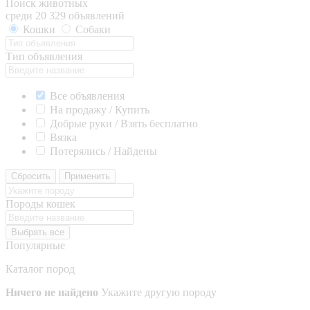
Поиск животных
среди 20 329 объявлений
Кошки
Собаки
Тип объявления
Все объявления
На продажу / Купить
Добрые руки / Взять бесплатно
Вязка
Потерялись / Найдены
Сбросить
Применить
Породы кошек
Выбрать все
Популярные
Каталог пород
Ничего не найдено
Укажите другую породу