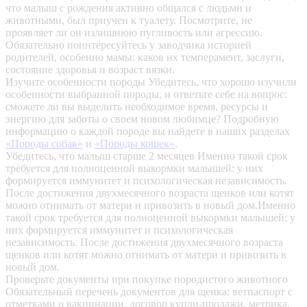
что малыш с рождения активно общался с людьми и
животными, был приучен к туалету. Посмотрите, не
проявляет ли он излишнюю пугливость или агрессию.
Обязательно поинтересуйтесь у заводчика историей
родителей, особенно мамы: каков их темперамент, заслуги,
состояние здоровья и возраст вязки.
Изучите особенности породы
Убедитесь, что хорошо изучили
особенности выбранной породы, и ответьте себе на вопрос:
сможете ли вы выделить необходимое время, ресурсы и
энергию для заботы о своем новом любимце? Подробную
информацию о каждой породе вы найдете в наших разделах
«Породы собак»
и
«Породы кошек»
.
Убедитесь, что малыш старше 2 месяцев
Именно такой срок
требуется для полноценной выкормки малышей: у них
формируется иммунитет и психологическая независимость.
После достижения двухмесячного возраста щенков или котят
можно отнимать от матери и привозить в новый дом.Именно
такой срок требуется для полноценной выкормки малышей: у
них формируется иммунитет и психологическая
независимость. После достижения двухмесячного возраста
щенков или котят можно отнимать от матери и привозить в
новый дом.
Проверьте документы при покупке породистого животного
Обязательный перечень документов для щенка: ветпаспорт с
отметками о вакцинации, договор купли-продажи, метрика,