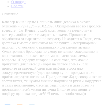
О породе
Советы
Описание
Кавалер Кинг Чарльз Спаниель мини девочка в окрасе
бленхейм - Руна Д/р - 26.02.2026 Ожидаемый вес во взрослом
возрасте - 5кг Кушает сухой корм, ходит на пеленочку в
вольере, любит деток и ладит с кошками. Привита и
обработана от паразитов по возрасту Находится в Твери, есть
доставка Вместе с шеночком вы получите: •Ветеринарный
паспорт с отметками о прививках и дегельминтизации
•Электронные брошюры по уходу, питанию, содержанию и
воспитанию, а так же с ответами на часто задаваемые
вопросы. •Подборку товаров на озон того, что можно
прикупить для питомца •Корм на первое время •Если
приедите за девочкой сами или выберите доставку
зоокурьером/личную будет договор купли-продажи и акт
приёма-передачи щеночка. При доставке Жд договор и акт не
составляется, тк нужны личные подписи от руки •Поддержка
и связь пожизненно, я всегда рада помочь и дать совет на
протяжении всей жизни питомца Пишите или звоните,
подберу щеночка под вас🫶🏻 цены не заоблачные))