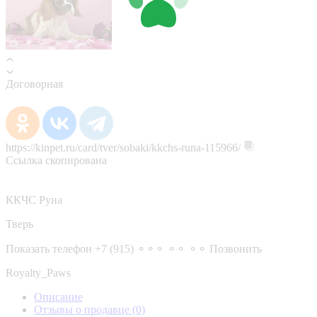
Договорная
https://kinpet.ru/card/tver/sobaki/kkchs-runa-115966/
Ссылка скопирована
ККЧС Руна
Тверь
Показать телефон
+7 (915) ⚬⚬⚬ ⚬⚬ ⚬⚬
Позвонить
Royalty_Paws
Описание
Отзывы о продавце
(0)