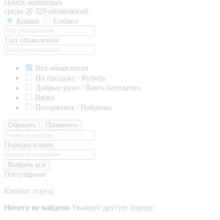
Поиск животных
среди 20 329 объявлений
Кошки
Собаки
Тип объявления
Все объявления
На продажу / Купить
Добрые руки / Взять бесплатно
Вязка
Потерялись / Найдены
Сбросить
Применить
Породы кошек
Выбрать все
Популярные
Каталог пород
Ничего не найдено
Укажите другую породу