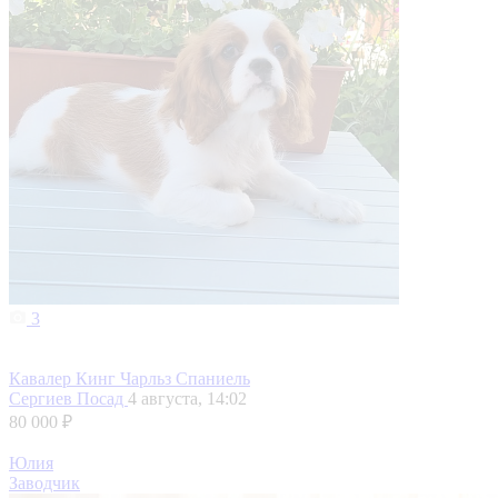
3
Кавалер Кинг Чарльз Спаниель
Сергиев Посад
4 августа, 14:02
80 000 ₽
Юлия
Заводчик