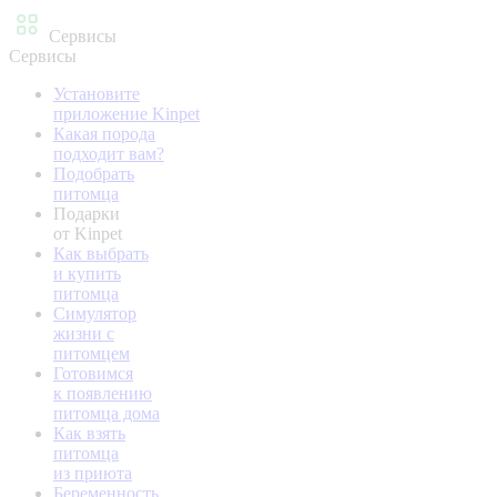
Сервисы
Сервисы
Установите
приложение Kinpet
Какая порода
подходит вам?
Подобрать
питомца
Подарки
от Kinpet
Как выбрать
и купить
питомца
Симулятор
жизни с
питомцем
Готовимся
к появлению
питомца дома
Как взять
питомца
из приюта
Беременность