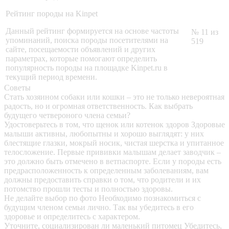
Рейтинг породы на Kinpet
Данный рейтинг формируется на основе частоты
№ 11 из
упоминаний, поиска породы посетителями на
519
сайте, посещаемости объявлений и других
параметрах, которые помогают определить
популярность породы на площадке Kinpet.ru в
текущий период времени.
Советы
Стать хозяином собаки или кошки – это не только невероятная
радость, но и огромная ответственность. Как выбрать
будущего четвероного члена семьи?
Удостоверьтесь в том, что щенок или котенок здоров
Здоровые
малыши активны, любопытны и хорошо выглядят: у них
блестящие глазки, мокрый носик, чистая шерстка и упитанное
телосложение. Первые прививки малышам делает заводчик –
это должно быть отмечено в ветпаспорте. Если у породы есть
предрасположенность к определенным заболеваниям, вам
должны предоставить справки о том, что родители и их
потомство прошли тесты и полностью здоровы.
Не делайте выбор по фото
Необходимо познакомиться с
будущим членом семьи лично. Так вы убедитесь в его
здоровье и определитесь с характером.
Уточните, социализирован ли маленький питомец
Убедитесь,