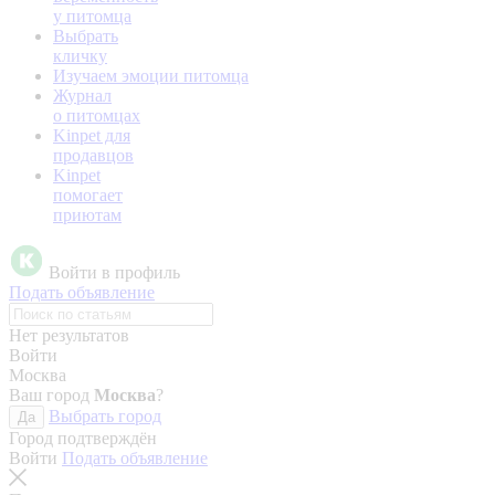
у питомца
Выбрать
кличку
Изучаем эмоции питомца
Журнал
о питомцах
Kinpet для
продавцов
Kinpet
помогает
приютам
Войти в профиль
Подать объявление
Нет результатов
Войти
Москва
Ваш город
Москва
?
Выбрать город
Да
Город подтверждён
Войти
Подать объявление