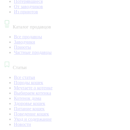
Потерявшиеся
От заводчиков
Из приютов
Каталог продавцов
Все продавцы
Заводчики
Приюты
Частные продавцы
Статьи
Все статьи
Породы кошек
Мечтаете о котенке
Выбираем котенка
Котенок дома
Здоровье кошек
Питание кошек
Поведение кошек
Уход и содержание
Новости