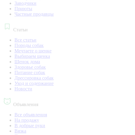
Заводчики
Приюты
Частные продавцы
Статьи
Все статьи
Породы собак
Мечтаете о щенке
Выбираем щенка
Щенок дома
Здоровье собак
Питание собак
Дрессировка собак
Уход и содержание
Новости
Объявления
Все объявления
На продажу
В добрые руки
Вязка