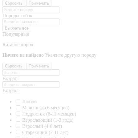
Сбросить
Применить
Породы собак
Выбрать все
Популярные
Каталог пород
Ничего не найдено
Укажите другую породу
Сбросить
Применить
Возраст
Возраст
Любой
Малыш (до 6 месяцев)
Подросток (6-11 месяцев)
Взрослеющий (1-3 года)
Взрослый (4-6 лет)
Стареющий (7-11 лет)