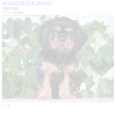
WORLDOFLOVE. РКФ/FCI
Заводчик
5
1 отзыв
3