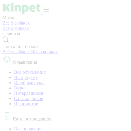
Москва
Всё о собаках
Всё о кошках
Сервисы
Поиск по статьям
Всё о собаках
Всё о кошках
Объявления
Все объявления
На продажу
В добрые руки
Вязка
Потерявшиеся
От заводчиков
Из приютов
Каталог продавцов
Все продавцы