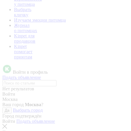
у питомца
Выбрать
кличку
Изучаем эмоции питомца
Журнал
о питомцах
Kinpet для
продавцов
Kinpet
помогает
приютам
Войти в профиль
Подать объявление
Нет результатов
Войти
Москва
Ваш город
Москва
?
Выбрать город
Да
Город подтверждён
Войти
Подать объявление