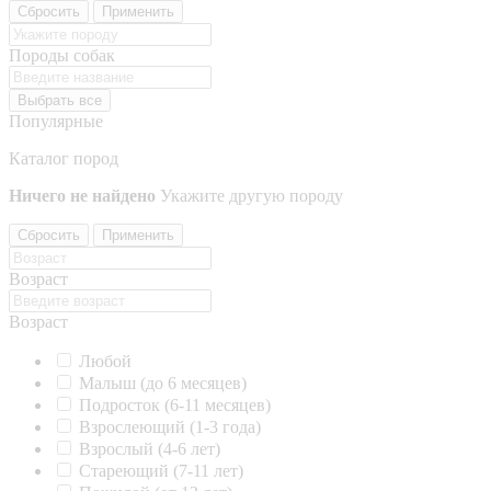
Сбросить
Применить
Породы собак
Выбрать все
Популярные
Каталог пород
Ничего не найдено
Укажите другую породу
Сбросить
Применить
Возраст
Возраст
Любой
Малыш (до 6 месяцев)
Подросток (6-11 месяцев)
Взрослеющий (1-3 года)
Взрослый (4-6 лет)
Стареющий (7-11 лет)