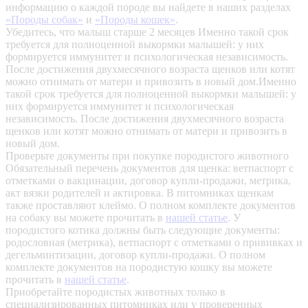
информацию о каждой породе вы найдете в наших разделах
«Породы собак»
и
«Породы кошек»
.
Убедитесь, что малыш старше 2 месяцев
Именно такой срок
требуется для полноценной выкормки малышей: у них
формируется иммунитет и психологическая независимость.
После достижения двухмесячного возраста щенков или котят
можно отнимать от матери и привозить в новый дом.Именно
такой срок требуется для полноценной выкормки малышей: у
них формируется иммунитет и психологическая
независимость. После достижения двухмесячного возраста
щенков или котят можно отнимать от матери и привозить в
новый дом.
Проверьте документы при покупке породистого животного
Обязательный перечень документов для щенка: ветпаспорт с
отметками о вакцинации, договор купли-продажи, метрика,
акт вязки родителей и актировка. В питомниках щенкам
также проставляют клеймо. О полном комплекте документов
на собаку вы можете прочитать в
нашей статье
.
У
породистого котика должны быть следующие документы:
родословная (метрика), ветпаспорт с отметками о прививках и
дегельминтизации, договор купли-продажи. О полном
комплекте документов на породистую кошку вы можете
прочитать в
нашей статье
.
Приобретайте породистых животных только в
специализированных питомниках или у проверенных