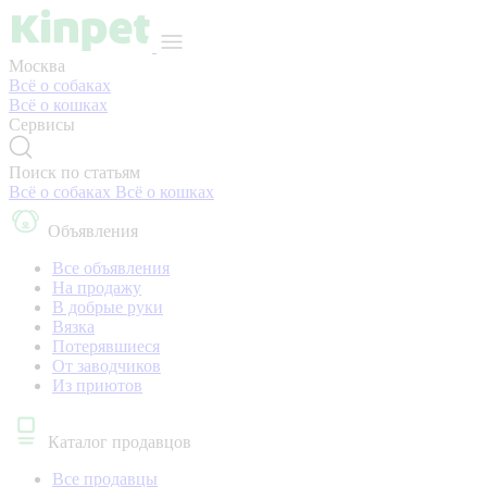
Москва
Всё о собаках
Всё о кошках
Сервисы
Поиск по статьям
Всё о собаках
Всё о кошках
Объявления
Все объявления
На продажу
В добрые руки
Вязка
Потерявшиеся
От заводчиков
Из приютов
Каталог продавцов
Все продавцы