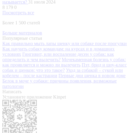
называется?
31 июля 2024
8 179
0
Посмотреть все
Более 1 500 статей
Больше материалов
Популярные статьи
Как правильно мыть лапы щенку или собаке после прогулки
Как научить собаку командам: на курсах и в домашних
условиях
Гингивит, или воспаление десен у собак: как
определить и чем вылечить?
Мочекаменная болезнь у собак:
как проявляется и можно ли вылечить
Пэт, брид и шоу-класс
собак и щенков: что это такое?
Уход за собакой – сукой или
кобелем – после кастрации
Первые дни щенка в новом доме
Белок в моче у собаки: причины появления, возможные
патологии
Написать
Установите приложение Kinpet