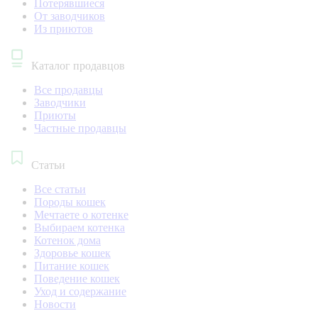
Потерявшиеся
От заводчиков
Из приютов
Каталог продавцов
Все продавцы
Заводчики
Приюты
Частные продавцы
Статьи
Все статьи
Породы кошек
Мечтаете о котенке
Выбираем котенка
Котенок дома
Здоровье кошек
Питание кошек
Поведение кошек
Уход и содержание
Новости