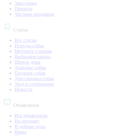
Заводчики
Приюты
Частные продавцы
Статьи
Все статьи
Породы собак
Мечтаете о щенке
Выбираем щенка
Щенок дома
Здоровье собак
Питание собак
Дрессировка собак
Уход и содержание
Новости
Объявления
Все объявления
На продажу
В добрые руки
Вязка