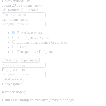
Поиск животных
среди 20 329 объявлений
Кошки
Собаки
Тип объявления
Все объявления
На продажу / Купить
Добрые руки / Взять бесплатно
Вязка
Потерялись / Найдены
Сбросить
Применить
Породы кошек
Выбрать все
Популярные
Каталог пород
Ничего не найдено
Укажите другую породу