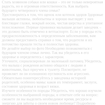
Стать хозяином собаки или кошки – это не только невероятная
радость, но и огромная ответственность. Как выбрать
будущего четвероного члена семьи?
Удостоверьтесь в том, что щенок или котенок здоров
Здоровые
малыши активны, любопытны и хорошо выглядят: у них
блестящие глазки, мокрый носик, чистая шерстка и упитанное
телосложение. Первые прививки малышам делает заводчик –
это должно быть отмечено в ветпаспорте. Если у породы есть
предрасположенность к определенным заболеваниям, вам
должны предоставить справки о том, что родители и их
потомство прошли тесты и полностью здоровы.
Не делайте выбор по фото
Необходимо познакомиться с
будущим членом семьи лично. Так вы убедитесь в его
здоровье и определитесь с характером.
Уточните, социализирован ли маленький питомец
Убедитесь,
что малыш с рождения активно общался с людьми и
животными, был приучен к туалету. Посмотрите, не
проявляет ли он излишнюю пугливость или агрессию.
Обязательно поинтересуйтесь у заводчика историей
родителей, особенно мамы: каков их темперамент, заслуги,
состояние здоровья и возраст вязки.
Изучите особенности породы
Убедитесь, что хорошо изучили
особенности выбранной породы, и ответьте себе на вопрос:
сможете ли вы выделить необходимое время, ресурсы и
энергию для заботы о своем новом любимце? Подробную