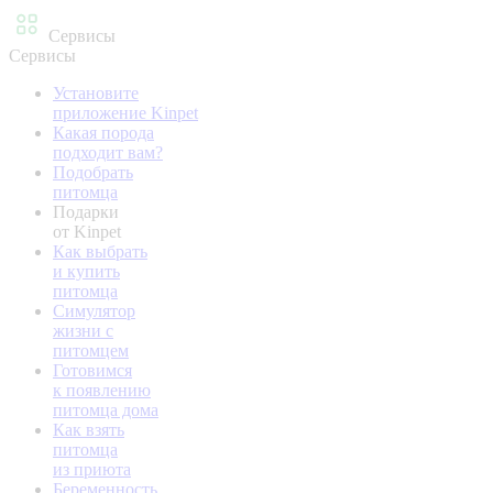
Сервисы
Сервисы
Установите
приложение Kinpet
Какая порода
подходит вам?
Подобрать
питомца
Подарки
от Kinpet
Как выбрать
и купить
питомца
Симулятор
жизни с
питомцем
Готовимся
к появлению
питомца дома
Как взять
питомца
из приюта
Беременность