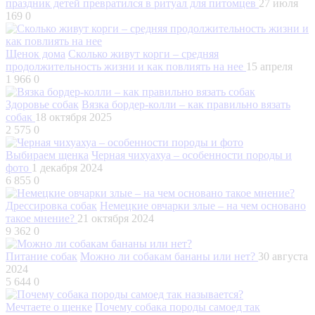
праздник детей превратился в ритуал для питомцев
27 июля
169
0
Щенок дома
Сколько живут корги – средняя
продолжительность жизни и как повлиять на нее
15 апреля
1 966
0
Здоровье собак
Вязка бордер-колли – как правильно вязать
собак
18 октября 2025
2 575
0
Выбираем щенка
Черная чихуахуа – особенности породы и
фото
1 декабря 2024
6 855
0
Дрессировка собак
Немецкие овчарки злые – на чем основано
такое мнение?
21 октября 2024
9 362
0
Питание собак
Можно ли собакам бананы или нет?
30 августа
2024
5 644
0
Мечтаете о щенке
Почему собака породы самоед так