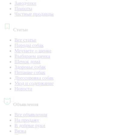
Заводчики
Приюты
Частные продавцы
Статьи
Все статьи
Породы собак
Мечтаете о щенке
Выбираем щенка
Щенок дома
Здоровье собак
Питание собак
Дрессировка собак
Уход и содержание
Новости
Объявления
Все объявления
На продажу
В добрые руки
Вязка