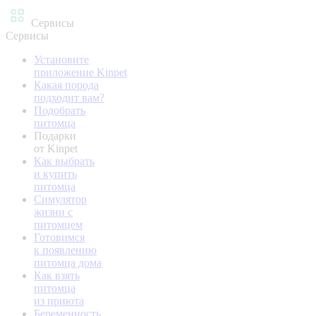
Сервисы
Сервисы
Установите
приложение Kinpet
Какая порода
подходит вам?
Подобрать
питомца
Подарки
от Kinpet
Как выбрать
и купить
питомца
Симулятор
жизни с
питомцем
Готовимся
к появлению
питомца дома
Как взять
питомца
из приюта
Беременность