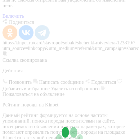
цены
Включить
Поделиться
https://kinpet.ru/card/stavropol/sobaki/shchenki-rotveylera-123819/?
utm_source=linkcopy&utm_medium=referral&utm_campaign=sharec
Ссылка скопирована
Действия
Позвонить
Написать сообщение
Поделиться
Добавить в избранное
Удалить из избранного
Пожаловаться на объявление
Рейтинг породы на Kinpet
Данный рейтинг формируется на основе частоты
упоминаний, поиска породы посетителями на сайте,
посещаемости объявлений и других параметрах, которые
помогают определить популярность породы на площадке
Kinpet.ru в текущий период времени.