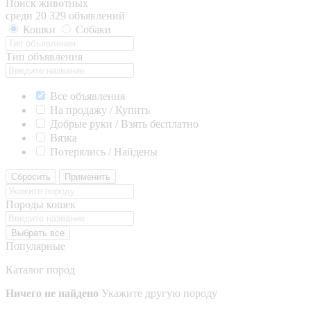
Поиск животных
среди 20 329 объявлений
Кошки
Собаки
Тип объявления
Все объявления
На продажу / Купить
Добрые руки / Взять бесплатно
Вязка
Потерялись / Найдены
Сбросить
Применить
Породы кошек
Выбрать все
Популярные
Каталог пород
Ничего не найдено
Укажите другую породу