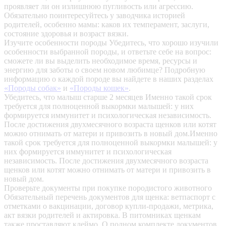
проявляет ли он излишнюю пугливость или агрессию.
Обязательно поинтересуйтесь у заводчика историей
родителей, особенно мамы: каков их темперамент, заслуги,
состояние здоровья и возраст вязки.
Изучите особенности породы
Убедитесь, что хорошо изучили
особенности выбранной породы, и ответьте себе на вопрос:
сможете ли вы выделить необходимое время, ресурсы и
энергию для заботы о своем новом любимце? Подробную
информацию о каждой породе вы найдете в наших разделах
«Породы собак»
и
«Породы кошек»
.
Убедитесь, что малыш старше 2 месяцев
Именно такой срок
требуется для полноценной выкормки малышей: у них
формируется иммунитет и психологическая независимость.
После достижения двухмесячного возраста щенков или котят
можно отнимать от матери и привозить в новый дом.Именно
такой срок требуется для полноценной выкормки малышей: у
них формируется иммунитет и психологическая
независимость. После достижения двухмесячного возраста
щенков или котят можно отнимать от матери и привозить в
новый дом.
Проверьте документы при покупке породистого животного
Обязательный перечень документов для щенка: ветпаспорт с
отметками о вакцинации, договор купли-продажи, метрика,
акт вязки родителей и актировка. В питомниках щенкам
также проставляют клеймо. О полном комплекте документов