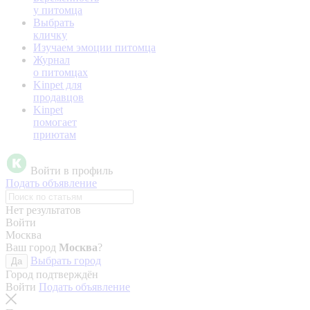
у питомца
Выбрать
кличку
Изучаем эмоции питомца
Журнал
о питомцах
Kinpet для
продавцов
Kinpet
помогает
приютам
Войти в профиль
Подать объявление
Нет результатов
Войти
Москва
Ваш город
Москва
?
Выбрать город
Да
Город подтверждён
Войти
Подать объявление