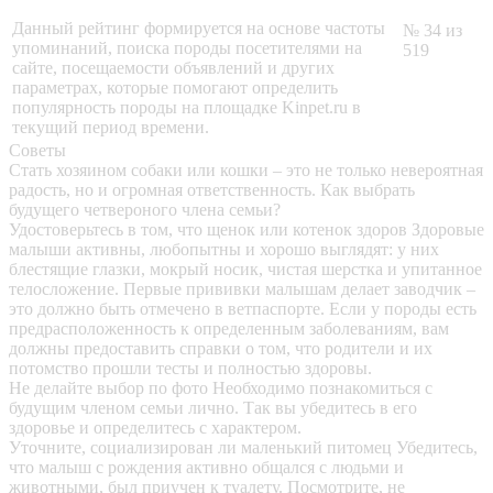
Данный рейтинг формируется на основе частоты
№ 34 из
упоминаний, поиска породы посетителями на
519
сайте, посещаемости объявлений и других
параметрах, которые помогают определить
популярность породы на площадке Kinpet.ru в
текущий период времени.
Советы
Стать хозяином собаки или кошки – это не только невероятная
радость, но и огромная ответственность. Как выбрать
будущего четвероного члена семьи?
Удостоверьтесь в том, что щенок или котенок здоров
Здоровые
малыши активны, любопытны и хорошо выглядят: у них
блестящие глазки, мокрый носик, чистая шерстка и упитанное
телосложение. Первые прививки малышам делает заводчик –
это должно быть отмечено в ветпаспорте. Если у породы есть
предрасположенность к определенным заболеваниям, вам
должны предоставить справки о том, что родители и их
потомство прошли тесты и полностью здоровы.
Не делайте выбор по фото
Необходимо познакомиться с
будущим членом семьи лично. Так вы убедитесь в его
здоровье и определитесь с характером.
Уточните, социализирован ли маленький питомец
Убедитесь,
что малыш с рождения активно общался с людьми и
животными, был приучен к туалету. Посмотрите, не