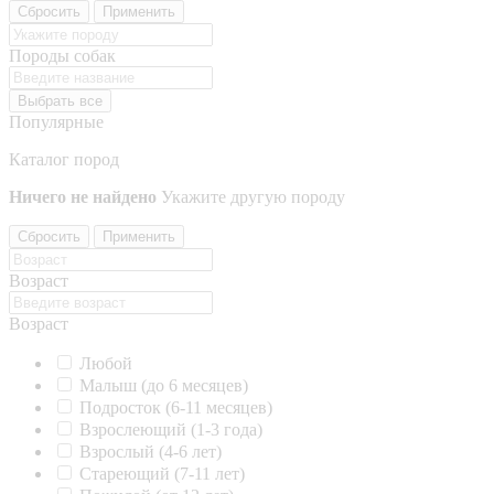
Сбросить
Применить
Породы собак
Выбрать все
Популярные
Каталог пород
Ничего не найдено
Укажите другую породу
Сбросить
Применить
Возраст
Возраст
Любой
Малыш (до 6 месяцев)
Подросток (6-11 месяцев)
Взрослеющий (1-3 года)
Взрослый (4-6 лет)
Стареющий (7-11 лет)