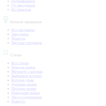
Потерявшиеся
От заводчиков
Из приютов
Каталог продавцов
Все продавцы
Заводчики
Приюты
Частные продавцы
Статьи
Все статьи
Породы кошек
Мечтаете о котенке
Выбираем котенка
Котенок дома
Здоровье кошек
Питание кошек
Поведение кошек
Уход и содержание
Новости