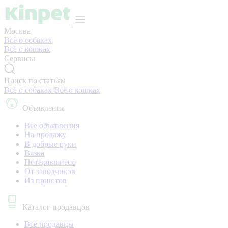
Москва
Всё о собаках
Всё о кошках
Сервисы
Поиск по статьям
Всё о собаках
Всё о кошках
Объявления
Все объявления
На продажу
В добрые руки
Вязка
Потерявшиеся
От заводчиков
Из приютов
Каталог продавцов
Все продавцы