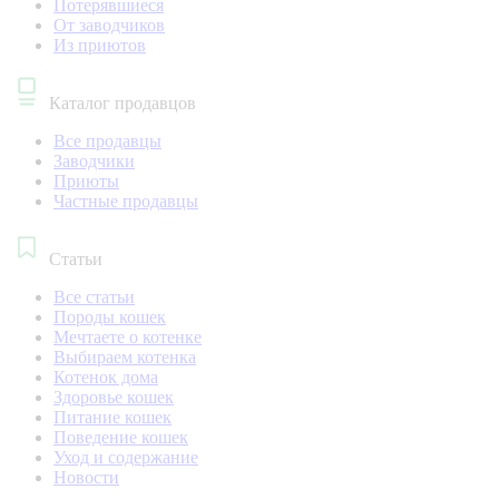
Потерявшиеся
От заводчиков
Из приютов
Каталог продавцов
Все продавцы
Заводчики
Приюты
Частные продавцы
Статьи
Все статьи
Породы кошек
Мечтаете о котенке
Выбираем котенка
Котенок дома
Здоровье кошек
Питание кошек
Поведение кошек
Уход и содержание
Новости