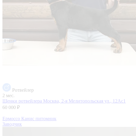
Ротвейлер
2 мес.
Щенки ротвейлера
Москва, 2-я Мелитопольская ул., 12Ас1
60 000 ₽
Ермоссо Канис питомник
Заводчик