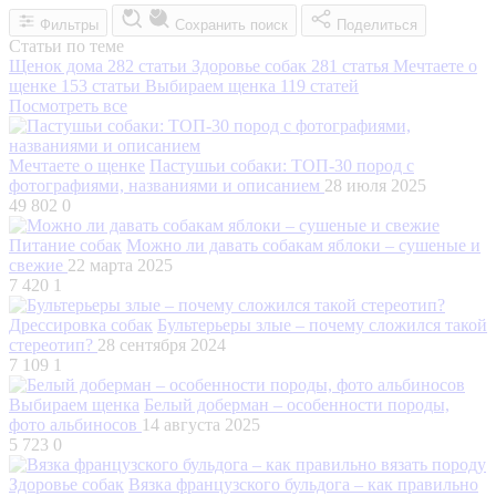
Фильтры
Сохранить поиск
Поделиться
Статьи по теме
Щенок дома
282 статьи
Здоровье собак
281 статья
Мечтаете о
щенке
153 статьи
Выбираем щенка
119 статей
Посмотреть все
Мечтаете о щенке
Пастушьи собаки: ТОП-30 пород с
фотографиями, названиями и описанием
28 июля 2025
49 802
0
Питание собак
Можно ли давать собакам яблоки – сушеные и
свежие
22 марта 2025
7 420
1
Дрессировка собак
Бультерьеры злые – почему сложился такой
стереотип?
28 сентября 2024
7 109
1
Выбираем щенка
Белый доберман – особенности породы,
фото альбиносов
14 августа 2025
5 723
0
Здоровье собак
Вязка французского бульдога – как правильно