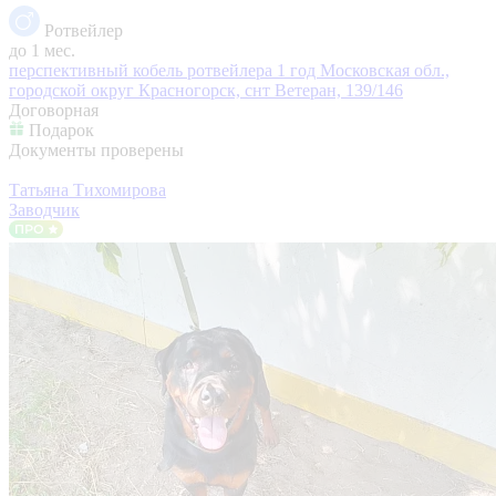
Ротвейлер
до 1 мес.
перспективный кобель ротвейлера 1 год
Московская обл.,
городской округ Красногорск, снт Ветеран, 139/146
Договорная
Подарок
Документы проверены
Татьяна Тихомирова
Заводчик