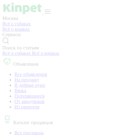
Москва
Всё о собаках
Всё о кошках
Сервисы
Поиск по статьям
Всё о собаках
Всё о кошках
Объявления
Все объявления
На продажу
В добрые руки
Вязка
Потерявшиеся
От заводчиков
Из приютов
Каталог продавцов
Все продавцы