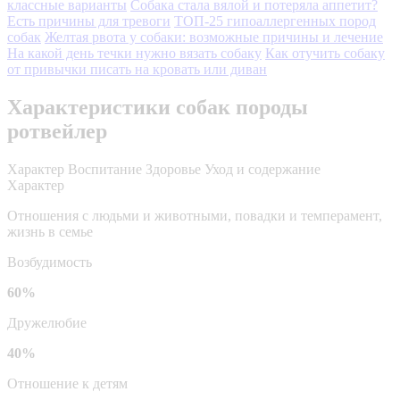
классные варианты
Собака стала вялой и потеряла аппетит?
Есть причины для тревоги
ТОП-25 гипоаллергенных пород
собак
Желтая рвота у собаки: возможные причины и лечение
На какой день течки нужно вязать собаку
Как отучить собаку
от привычки писать на кровать или диван
Характеристики собак породы
ротвейлер
Характер
Воспитание
Здоровье
Уход и содержание
Характер
Отношения с людьми и животными, повадки и темперамент,
жизнь в семье
Возбудимость
60%
Дружелюбие
40%
Отношение к детям