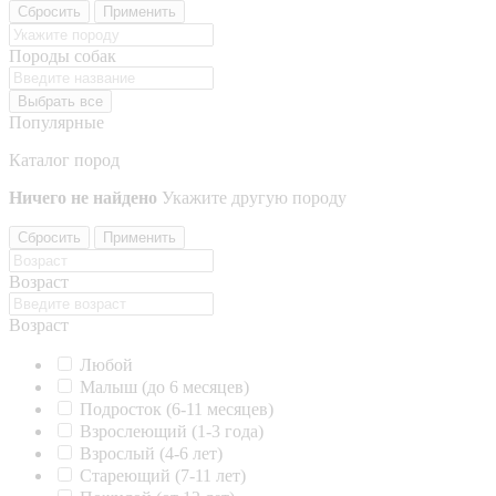
Сбросить
Применить
Породы собак
Выбрать все
Популярные
Каталог пород
Ничего не найдено
Укажите другую породу
Сбросить
Применить
Возраст
Возраст
Любой
Малыш (до 6 месяцев)
Подросток (6-11 месяцев)
Взрослеющий (1-3 года)
Взрослый (4-6 лет)
Стареющий (7-11 лет)