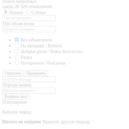
Поиск животных
среди 20 329 объявлений
Кошки
Собаки
Тип объявления
Все объявления
На продажу / Купить
Добрые руки / Взять бесплатно
Вязка
Потерялись / Найдены
Сбросить
Применить
Породы кошек
Выбрать все
Популярные
Каталог пород
Ничего не найдено
Укажите другую породу