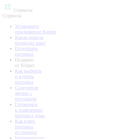
Сервисы
Сервисы
Установите
приложение Kinpet
Какая порода
подходит вам?
Подобрать
питомца
Подарки
от Kinpet
Как выбрать
и купить
питомца
Симулятор
жизни с
питомцем
Готовимся
к появлению
питомца дома
Как взять
питомца
из приюта
Беременность