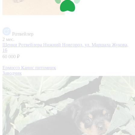
Ротвейлер
2 мес.
Щенки Ротвейлера
Нижний Новгород, ул. Маршала Жукова,
16
60 000 ₽
Ермоссо Канис питомник
Заводчик