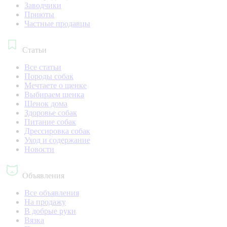
Заводчики
Приюты
Частные продавцы
Статьи
Все статьи
Породы собак
Мечтаете о щенке
Выбираем щенка
Щенок дома
Здоровье собак
Питание собак
Дрессировка собак
Уход и содержание
Новости
Объявления
Все объявления
На продажу
В добрые руки
Вязка