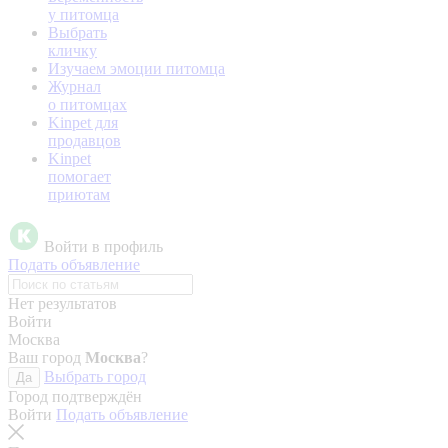
у питомца
Выбрать
кличку
Изучаем эмоции питомца
Журнал
о питомцах
Kinpet для
продавцов
Kinpet
помогает
приютам
Войти в профиль
Подать объявление
Нет результатов
Войти
Москва
Ваш город
Москва
?
Выбрать город
Да
Город подтверждён
Войти
Подать объявление