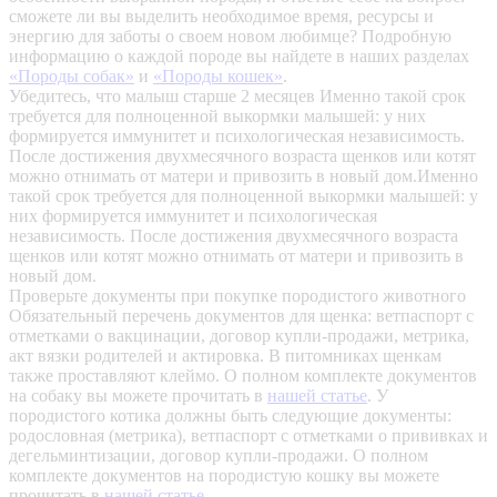
сможете ли вы выделить необходимое время, ресурсы и
энергию для заботы о своем новом любимце? Подробную
информацию о каждой породе вы найдете в наших разделах
«Породы собак»
и
«Породы кошек»
.
Убедитесь, что малыш старше 2 месяцев
Именно такой срок
требуется для полноценной выкормки малышей: у них
формируется иммунитет и психологическая независимость.
После достижения двухмесячного возраста щенков или котят
можно отнимать от матери и привозить в новый дом.Именно
такой срок требуется для полноценной выкормки малышей: у
них формируется иммунитет и психологическая
независимость. После достижения двухмесячного возраста
щенков или котят можно отнимать от матери и привозить в
новый дом.
Проверьте документы при покупке породистого животного
Обязательный перечень документов для щенка: ветпаспорт с
отметками о вакцинации, договор купли-продажи, метрика,
акт вязки родителей и актировка. В питомниках щенкам
также проставляют клеймо. О полном комплекте документов
на собаку вы можете прочитать в
нашей статье
.
У
породистого котика должны быть следующие документы:
родословная (метрика), ветпаспорт с отметками о прививках и
дегельминтизации, договор купли-продажи. О полном
комплекте документов на породистую кошку вы можете
прочитать в
нашей статье
.