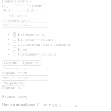
Поиск животных
среди 20 329 объявлений
Кошки
Собаки
Тип объявления
Все объявления
На продажу / Купить
Добрые руки / Взять бесплатно
Вязка
Потерялись / Найдены
Сбросить
Применить
Породы кошек
Выбрать все
Популярные
Каталог пород
Ничего не найдено
Укажите другую породу