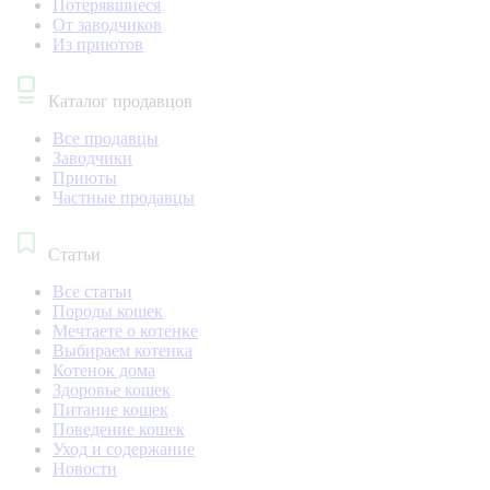
Потерявшиеся
От заводчиков
Из приютов
Каталог продавцов
Все продавцы
Заводчики
Приюты
Частные продавцы
Статьи
Все статьи
Породы кошек
Мечтаете о котенке
Выбираем котенка
Котенок дома
Здоровье кошек
Питание кошек
Поведение кошек
Уход и содержание
Новости