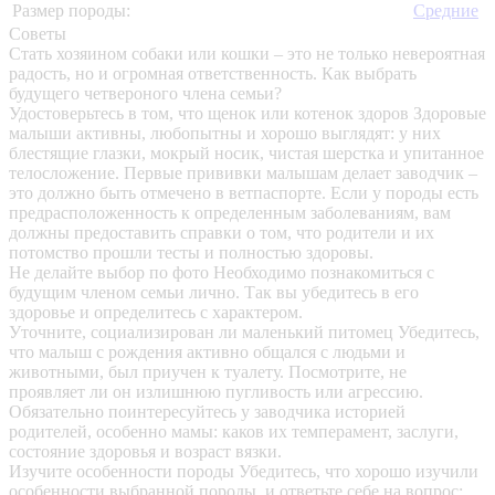
Размер породы:
Средние
Советы
Стать хозяином собаки или кошки – это не только невероятная
радость, но и огромная ответственность. Как выбрать
будущего четвероного члена семьи?
Удостоверьтесь в том, что щенок или котенок здоров
Здоровые
малыши активны, любопытны и хорошо выглядят: у них
блестящие глазки, мокрый носик, чистая шерстка и упитанное
телосложение. Первые прививки малышам делает заводчик –
это должно быть отмечено в ветпаспорте. Если у породы есть
предрасположенность к определенным заболеваниям, вам
должны предоставить справки о том, что родители и их
потомство прошли тесты и полностью здоровы.
Не делайте выбор по фото
Необходимо познакомиться с
будущим членом семьи лично. Так вы убедитесь в его
здоровье и определитесь с характером.
Уточните, социализирован ли маленький питомец
Убедитесь,
что малыш с рождения активно общался с людьми и
животными, был приучен к туалету. Посмотрите, не
проявляет ли он излишнюю пугливость или агрессию.
Обязательно поинтересуйтесь у заводчика историей
родителей, особенно мамы: каков их темперамент, заслуги,
состояние здоровья и возраст вязки.
Изучите особенности породы
Убедитесь, что хорошо изучили
особенности выбранной породы, и ответьте себе на вопрос: