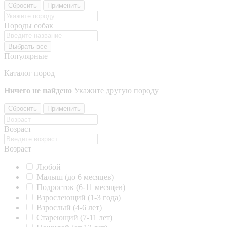
Сбросить
Применить
Породы собак
Выбрать все
Популярные
Каталог пород
Ничего не найдено
Укажите другую породу
Сбросить
Применить
Возраст
Возраст
Любой
Малыш (до 6 месяцев)
Подросток (6-11 месяцев)
Взрослеющий (1-3 года)
Взрослый (4-6 лет)
Стареющий (7-11 лет)