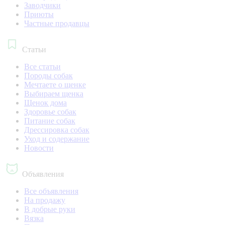
Заводчики
Приюты
Частные продавцы
Статьи
Все статьи
Породы собак
Мечтаете о щенке
Выбираем щенка
Щенок дома
Здоровье собак
Питание собак
Дрессировка собак
Уход и содержание
Новости
Объявления
Все объявления
На продажу
В добрые руки
Вязка