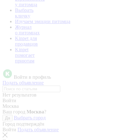
у питомца
Выбрать
кличку
Изучаем эмоции питомца
Журнал
о питомцах
Kinpet для
продавцов
Kinpet
помогает
приютам
Войти в профиль
Подать объявление
Нет результатов
Войти
Москва
Ваш город
Москва
?
Выбрать город
Да
Город подтверждён
Войти
Подать объявление