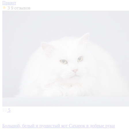
Приют
3
9 отзывов
5
Большой, белый и пушистый кот Сахарок в добрые руки