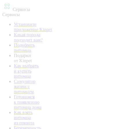
Сервисы
Сервисы
Установите
приложение Kinpet
Какая порода
подходит вам?
Подобрать
питомца
Подарки
от Kinpet
Как выбрать
и купить
питомца
Симулятор
жизни с
питомцем
Готовимся
к появлению
питомца дома
Как взять
питомца
из приюта
Беременность