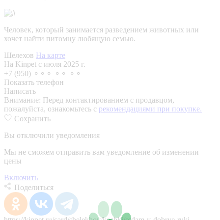
Человек, который занимается разведением животных или
хочет найти питомцу любящую семью.
Шелехов
На карте
На Kinpet c июля 2025 г.
+7 (950) ⚬⚬⚬ ⚬⚬ ⚬⚬
Показать телефон
Написать
Внимание:
Перед контактированием с продавцом,
пожалуйста, ознакомьтесь с
рекомендациями при покупке.
Сохранить
Вы отключили уведомления
Мы не сможем отправить вам уведомление об изменении
цены
Включить
Поделиться
https://kinpet.ru/card/shelekhov/koshki/otdam-v-dobrye-ruki-