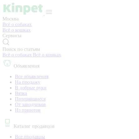
Москва
Всё о собаках
Всё о кошках
Сервисы
Поиск по статьям
Всё о собаках
Всё о кошках
Объявления
Все объявления
На продажу
В добрые руки
Вязка
Потерявшиеся
От заводчиков
Из приютов
Каталог продавцов
Все продавцы