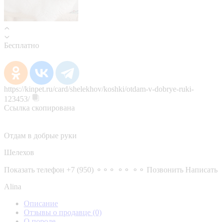
Бесплатно
https://kinpet.ru/card/shelekhov/koshki/otdam-v-dobrye-ruki-
123453/
Ссылка скопирована
Отдам в добрые руки
Шелехов
Показать телефон
+7 (950) ⚬⚬⚬ ⚬⚬ ⚬⚬
Позвонить
Написать
Alina
Описание
Отзывы о продавце
(0)
О породе