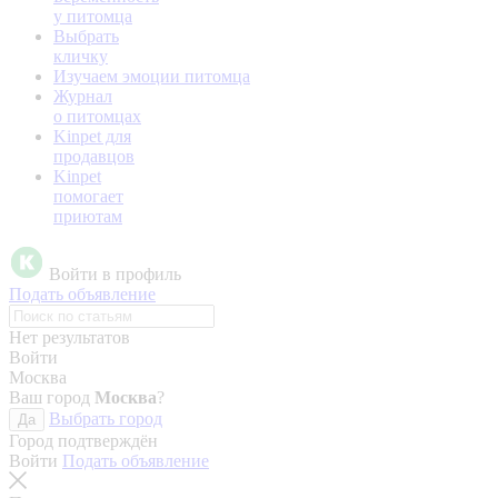
у питомца
Выбрать
кличку
Изучаем эмоции питомца
Журнал
о питомцах
Kinpet для
продавцов
Kinpet
помогает
приютам
Войти в профиль
Подать объявление
Нет результатов
Войти
Москва
Ваш город
Москва
?
Выбрать город
Да
Город подтверждён
Войти
Подать объявление