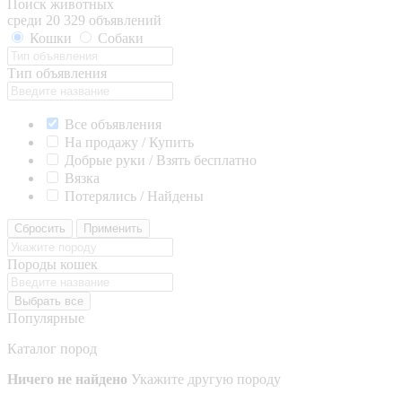
Поиск животных
среди 20 329 объявлений
Кошки
Собаки
Тип объявления
Все объявления
На продажу / Купить
Добрые руки / Взять бесплатно
Вязка
Потерялись / Найдены
Сбросить
Применить
Породы кошек
Выбрать все
Популярные
Каталог пород
Ничего не найдено
Укажите другую породу