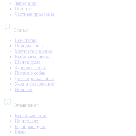
Заводчики
Приюты
Частные продавцы
Статьи
Все статьи
Породы собак
Мечтаете о щенке
Выбираем щенка
Щенок дома
Здоровье собак
Питание собак
Дрессировка собак
Уход и содержание
Новости
Объявления
Все объявления
На продажу
В добрые руки
Вязка