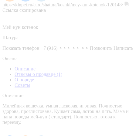
https://kinpet.ru/card/shatura/koshki/mey-kun-kotenok-120148/
Ссылка скопирована
Мей-кун котенок
Шатура
Показать телефон
+7 (916) ⚬⚬⚬ ⚬⚬ ⚬⚬
Позвонить
Написать
Оксана
Описание
Отзывы о продавце
(1)
О породе
Советы
Описание
Милейшая кошечка, умная ласковая, игривая. Полностью
здорова, проглистована. Кушает сама, лоток на пять. Мама и
папа породы мей-кун ( стандарт). Полностью готова к
переезду.