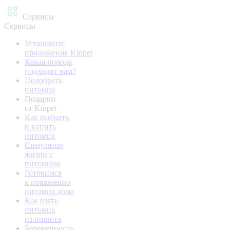
Сервисы
Сервисы
Установите
приложение Kinpet
Какая порода
подходит вам?
Подобрать
питомца
Подарки
от Kinpet
Как выбрать
и купить
питомца
Симулятор
жизни с
питомцем
Готовимся
к появлению
питомца дома
Как взять
питомца
из приюта
Беременность