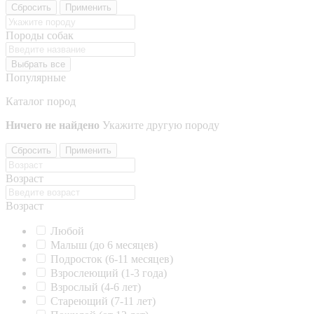
Сбросить
Применить
Породы собак
Выбрать все
Популярные
Каталог пород
Ничего не найдено
Укажите другую породу
Сбросить
Применить
Возраст
Возраст
Любой
Малыш (до 6 месяцев)
Подросток (6-11 месяцев)
Взрослеющий (1-3 года)
Взрослый (4-6 лет)
Стареющий (7-11 лет)