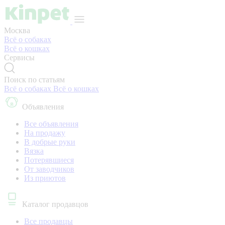
Москва
Всё о собаках
Всё о кошках
Сервисы
Поиск по статьям
Всё о собаках
Всё о кошках
Объявления
Все объявления
На продажу
В добрые руки
Вязка
Потерявшиеся
От заводчиков
Из приютов
Каталог продавцов
Все продавцы