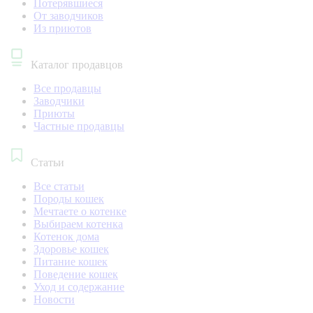
Потерявшиеся
От заводчиков
Из приютов
Каталог продавцов
Все продавцы
Заводчики
Приюты
Частные продавцы
Статьи
Все статьи
Породы кошек
Мечтаете о котенке
Выбираем котенка
Котенок дома
Здоровье кошек
Питание кошек
Поведение кошек
Уход и содержание
Новости