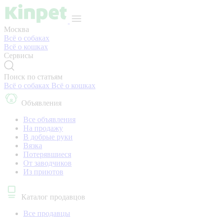
Москва
Всё о собаках
Всё о кошках
Сервисы
Поиск по статьям
Всё о собаках
Всё о кошках
Объявления
Все объявления
На продажу
В добрые руки
Вязка
Потерявшиеся
От заводчиков
Из приютов
Каталог продавцов
Все продавцы