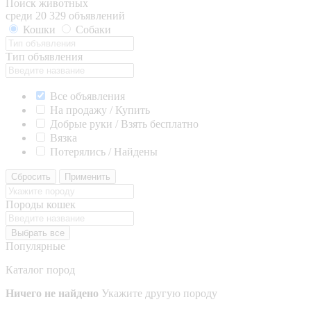
Поиск животных
среди 20 329 объявлений
Кошки
Собаки
Тип объявления
Все объявления
На продажу / Купить
Добрые руки / Взять бесплатно
Вязка
Потерялись / Найдены
Сбросить
Применить
Породы кошек
Выбрать все
Популярные
Каталог пород
Ничего не найдено
Укажите другую породу