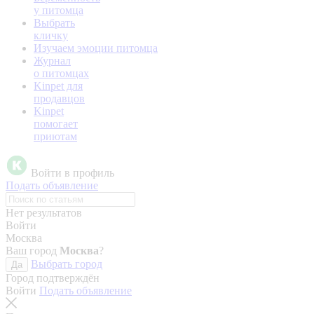
у питомца
Выбрать
кличку
Изучаем эмоции питомца
Журнал
о питомцах
Kinpet для
продавцов
Kinpet
помогает
приютам
Войти в профиль
Подать объявление
Нет результатов
Войти
Москва
Ваш город
Москва
?
Выбрать город
Да
Город подтверждён
Войти
Подать объявление