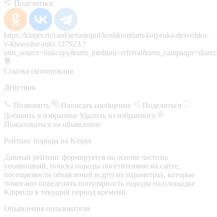
Поделиться
https://kinpet.ru/card/sevastopol/koshki/otdam-kotyenka-devochku-
v-khoroshie-ruki-127923/?
utm_source=linkcopy&utm_medium=referral&utm_campaign=sharec
Ссылка скопирована
Действия
Позвонить
Написать сообщение
Поделиться
Добавить в избранное
Удалить из избранного
Пожаловаться на объявление
Рейтинг породы на Kinpet
Данный рейтинг формируется на основе частоты
упоминаний, поиска породы посетителями на сайте,
посещаемости объявлений и других параметрах, которые
помогают определить популярность породы на площадке
Kinpet.ru в текущий период времени.
Объявления пользователя