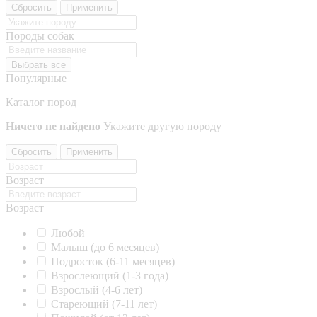
Сбросить
Применить
Породы собак
Выбрать все
Популярные
Каталог пород
Ничего не найдено
Укажите другую породу
Сбросить
Применить
Возраст
Возраст
Любой
Малыш (до 6 месяцев)
Подросток (6-11 месяцев)
Взрослеющий (1-3 года)
Взрослый (4-6 лет)
Стареющий (7-11 лет)