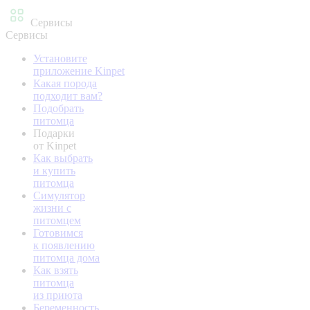
Сервисы
Сервисы
Установите
приложение Kinpet
Какая порода
подходит вам?
Подобрать
питомца
Подарки
от Kinpet
Как выбрать
и купить
питомца
Симулятор
жизни с
питомцем
Готовимся
к появлению
питомца дома
Как взять
питомца
из приюта
Беременность