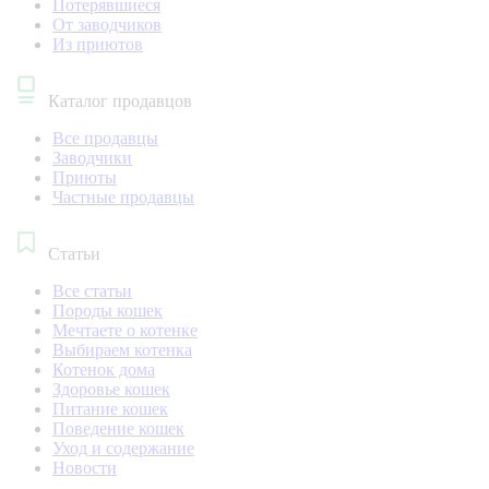
Потерявшиеся
От заводчиков
Из приютов
Каталог продавцов
Все продавцы
Заводчики
Приюты
Частные продавцы
Статьи
Все статьи
Породы кошек
Мечтаете о котенке
Выбираем котенка
Котенок дома
Здоровье кошек
Питание кошек
Поведение кошек
Уход и содержание
Новости