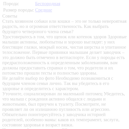
Порода:
Беспородная
Размер породы:
Средние
Советы
Стать хозяином собаки или кошки – это не только невероятная
радость, но и огромная ответственность. Как выбрать
будущего четвероного члена семьи?
Удостоверьтесь в том, что щенок или котенок здоров
Здоровые
малыши активны, любопытны и хорошо выглядят: у них
блестящие глазки, мокрый носик, чистая шерстка и упитанное
телосложение. Первые прививки малышам делает заводчик –
это должно быть отмечено в ветпаспорте. Если у породы есть
предрасположенность к определенным заболеваниям, вам
должны предоставить справки о том, что родители и их
потомство прошли тесты и полностью здоровы.
Не делайте выбор по фото
Необходимо познакомиться с
будущим членом семьи лично. Так вы убедитесь в его
здоровье и определитесь с характером.
Уточните, социализирован ли маленький питомец
Убедитесь,
что малыш с рождения активно общался с людьми и
животными, был приучен к туалету. Посмотрите, не
проявляет ли он излишнюю пугливость или агрессию.
Обязательно поинтересуйтесь у заводчика историей
родителей, особенно мамы: каков их темперамент, заслуги,
состояние здоровья и возраст вязки.