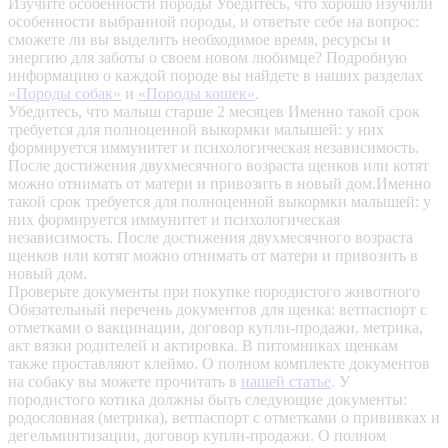
Изучите особенности породы
Убедитесь, что хорошо изучили
особенности выбранной породы, и ответьте себе на вопрос:
сможете ли вы выделить необходимое время, ресурсы и
энергию для заботы о своем новом любимце? Подробную
информацию о каждой породе вы найдете в наших разделах
«Породы собак»
и
«Породы кошек»
.
Убедитесь, что малыш старше 2 месяцев
Именно такой срок
требуется для полноценной выкормки малышей: у них
формируется иммунитет и психологическая независимость.
После достижения двухмесячного возраста щенков или котят
можно отнимать от матери и привозить в новый дом.Именно
такой срок требуется для полноценной выкормки малышей: у
них формируется иммунитет и психологическая
независимость. После достижения двухмесячного возраста
щенков или котят можно отнимать от матери и привозить в
новый дом.
Проверьте документы при покупке породистого животного
Обязательный перечень документов для щенка: ветпаспорт с
отметками о вакцинации, договор купли-продажи, метрика,
акт вязки родителей и актировка. В питомниках щенкам
также проставляют клеймо. О полном комплекте документов
на собаку вы можете прочитать в
нашей статье
.
У
породистого котика должны быть следующие документы:
родословная (метрика), ветпаспорт с отметками о прививках и
дегельминтизации, договор купли-продажи. О полном