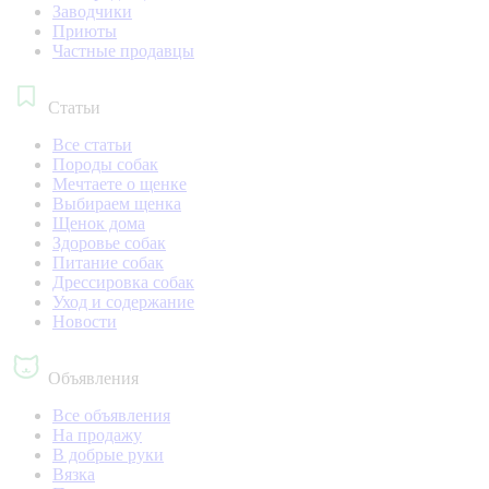
Заводчики
Приюты
Частные продавцы
Статьи
Все статьи
Породы собак
Мечтаете о щенке
Выбираем щенка
Щенок дома
Здоровье собак
Питание собак
Дрессировка собак
Уход и содержание
Новости
Объявления
Все объявления
На продажу
В добрые руки
Вязка