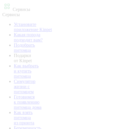
Сервисы
Сервисы
Установите
приложение Kinpet
Какая порода
подходит вам?
Подобрать
питомца
Подарки
от Kinpet
Как выбрать
и купить
питомца
Симулятор
жизни с
питомцем
Готовимся
к появлению
питомца дома
Как взять
питомца
из приюта
Беременность