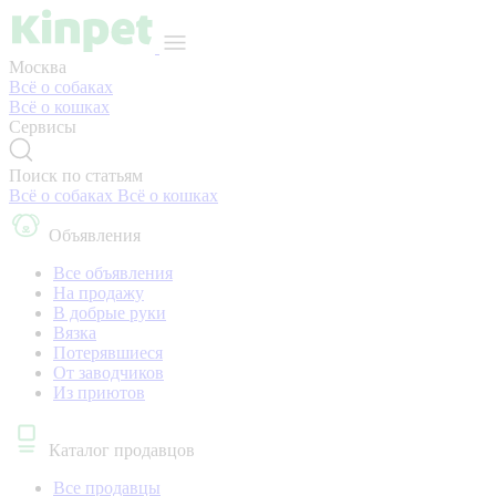
Москва
Всё о собаках
Всё о кошках
Сервисы
Поиск по статьям
Всё о собаках
Всё о кошках
Объявления
Все объявления
На продажу
В добрые руки
Вязка
Потерявшиеся
От заводчиков
Из приютов
Каталог продавцов
Все продавцы