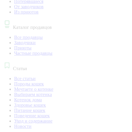
Потерявшиеся
От заводчиков
Из приютов
Каталог продавцов
Все продавцы
Заводчики
Приюты
Частные продавцы
Статьи
Все статьи
Породы кошек
Мечтаете о котенке
Выбираем котенка
Котенок дома
Здоровье кошек
Питание кошек
Поведение кошек
Уход и содержание
Новости