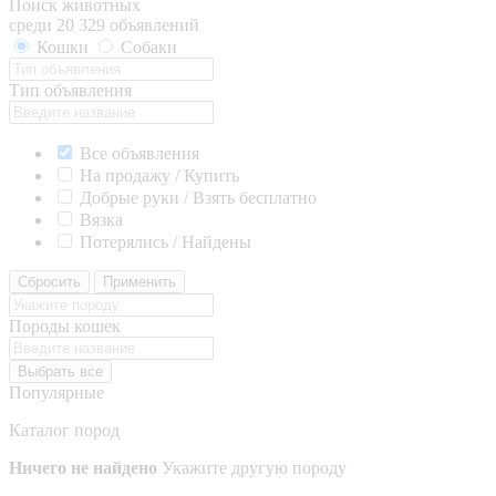
Поиск животных
среди 20 329 объявлений
Кошки
Собаки
Тип объявления
Все объявления
На продажу / Купить
Добрые руки / Взять бесплатно
Вязка
Потерялись / Найдены
Сбросить
Применить
Породы кошек
Выбрать все
Популярные
Каталог пород
Ничего не найдено
Укажите другую породу