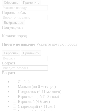
Сбросить
Применить
Породы собак
Выбрать все
Популярные
Каталог пород
Ничего не найдено
Укажите другую породу
Сбросить
Применить
Возраст
Возраст
Любой
Малыш (до 6 месяцев)
Подросток (6-11 месяцев)
Взрослеющий (1-3 года)
Взрослый (4-6 лет)
Стареющий (7-11 лет)