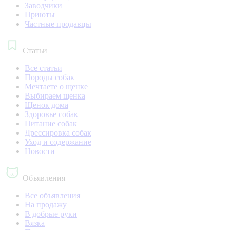
Заводчики
Приюты
Частные продавцы
Статьи
Все статьи
Породы собак
Мечтаете о щенке
Выбираем щенка
Щенок дома
Здоровье собак
Питание собак
Дрессировка собак
Уход и содержание
Новости
Объявления
Все объявления
На продажу
В добрые руки
Вязка