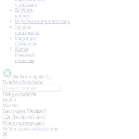
у питомца
Выбрать
кличку
Изучаем эмоции питомца
Журнал
о питомцах
Kinpet для
продавцов
Kinpet
помогает
приютам
Войти в профиль
Подать объявление
Нет результатов
Войти
Москва
Ваш город
Москва
?
Выбрать город
Да
Город подтверждён
Войти
Подать объявление