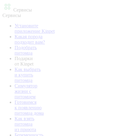
Сервисы
Сервисы
Установите
приложение Kinpet
Какая порода
подходит вам?
Подобрать
питомца
Подарки
от Kinpet
Как выбрать
и купить
питомца
Симулятор
жизни с
питомцем
Готовимся
к появлению
питомца дома
Как взять
питомца
из приюта
Беременность