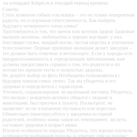
на площадке Kinpet.ru в текущий период времени.
Советы
Стать хозяином собаки или кошки – это не только невероятная
радость, но и огромная ответственность. Как выбрать
будущего четвероного члена семьи?
Удостоверьтесь в том, что щенок или котенок здоров
Здоровые
малыши активны, любопытны и хорошо выглядят: у них
блестящие глазки, мокрый носик, чистая шерстка и упитанное
телосложение. Первые прививки малышам делает заводчик –
это должно быть отмечено в ветпаспорте. Если у породы есть
предрасположенность к определенным заболеваниям, вам
должны предоставить справки о том, что родители и их
потомство прошли тесты и полностью здоровы.
Не делайте выбор по фото
Необходимо познакомиться с
будущим членом семьи лично. Так вы убедитесь в его
здоровье и определитесь с характером.
Уточните, социализирован ли маленький питомец
Убедитесь,
что малыш с рождения активно общался с людьми и
животными, был приучен к туалету. Посмотрите, не
проявляет ли он излишнюю пугливость или агрессию.
Обязательно поинтересуйтесь у заводчика историей
родителей, особенно мамы: каков их темперамент, заслуги,
состояние здоровья и возраст вязки.
Изучите особенности породы
Убедитесь, что хорошо изучили
особенности выбранной породы, и ответьте себе на вопрос: