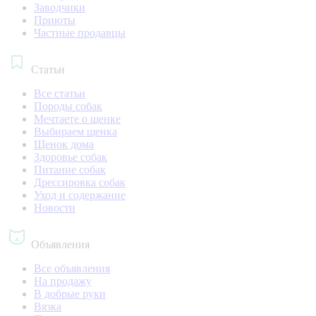
Заводчики
Приюты
Частные продавцы
Статьи
Все статьи
Породы собак
Мечтаете о щенке
Выбираем щенка
Щенок дома
Здоровье собак
Питание собак
Дрессировка собак
Уход и содержание
Новости
Объявления
Все объявления
На продажу
В добрые руки
Вязка