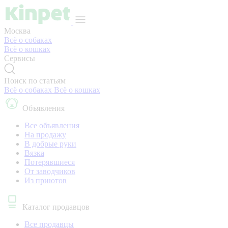
Москва
Всё о собаках
Всё о кошках
Сервисы
Поиск по статьям
Всё о собаках
Всё о кошках
Объявления
Все объявления
На продажу
В добрые руки
Вязка
Потерявшиеся
От заводчиков
Из приютов
Каталог продавцов
Все продавцы