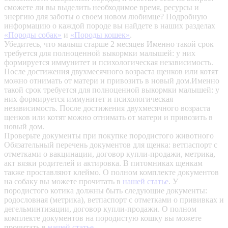
сможете ли вы выделить необходимое время, ресурсы и
энергию для заботы о своем новом любимце? Подробную
информацию о каждой породе вы найдете в наших разделах
«Породы собак»
и
«Породы кошек»
.
Убедитесь, что малыш старше 2 месяцев
Именно такой срок
требуется для полноценной выкормки малышей: у них
формируется иммунитет и психологическая независимость.
После достижения двухмесячного возраста щенков или котят
можно отнимать от матери и привозить в новый дом.Именно
такой срок требуется для полноценной выкормки малышей: у
них формируется иммунитет и психологическая
независимость. После достижения двухмесячного возраста
щенков или котят можно отнимать от матери и привозить в
новый дом.
Проверьте документы при покупке породистого животного
Обязательный перечень документов для щенка: ветпаспорт с
отметками о вакцинации, договор купли-продажи, метрика,
акт вязки родителей и актировка. В питомниках щенкам
также проставляют клеймо. О полном комплекте документов
на собаку вы можете прочитать в
нашей статье
.
У
породистого котика должны быть следующие документы:
родословная (метрика), ветпаспорт с отметками о прививках и
дегельминтизации, договор купли-продажи. О полном
комплекте документов на породистую кошку вы можете
прочитать в
нашей статье
.