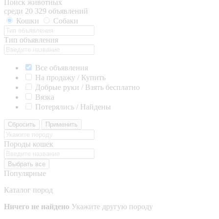
Поиск животных
среди 20 329 объявлений
Кошки
Собаки
Тип объявления
Все объявления
На продажу / Купить
Добрые руки / Взять бесплатно
Вязка
Потерялись / Найдены
Сбросить
Применить
Породы кошек
Выбрать все
Популярные
Каталог пород
Ничего не найдено
Укажите другую породу