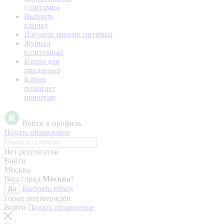
у питомца
Выбрать
кличку
Изучаем эмоции питомца
Журнал
о питомцах
Kinpet для
продавцов
Kinpet
помогает
приютам
Войти в профиль
Подать объявление
Нет результатов
Войти
Москва
Ваш город
Москва
?
Выбрать город
Да
Город подтверждён
Войти
Подать объявление