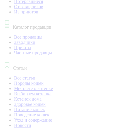
Потерявшиеся
От заводчиков
Из приютов
Каталог продавцов
Все продавцы
Заводчики
Приюты
Частные продавцы
Статьи
Все статьи
Породы кошек
Мечтаете о котенке
Выбираем котенка
Котенок дома
Здоровье кошек
Питание кошек
Поведение кошек
Уход и содержание
Новости