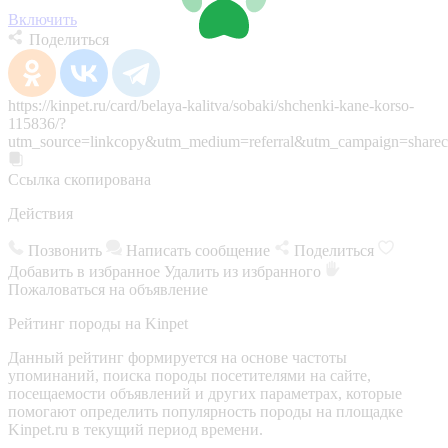
Включить
Поделиться
https://kinpet.ru/card/belaya-kalitva/sobaki/shchenki-kane-korso-
115836/?
utm_source=linkcopy&utm_medium=referral&utm_campaign=sharec
Ссылка скопирована
Действия
Позвонить
Написать сообщение
Поделиться
Добавить в избранное
Удалить из избранного
Пожаловаться на объявление
Рейтинг породы на Kinpet
Данный рейтинг формируется на основе частоты
упоминаний, поиска породы посетителями на сайте,
посещаемости объявлений и других параметрах, которые
помогают определить популярность породы на площадке
Kinpet.ru в текущий период времени.