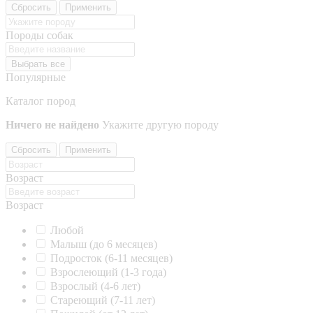
Сбросить
Применить
Породы собак
Выбрать все
Популярные
Каталог пород
Ничего не найдено
Укажите другую породу
Сбросить
Применить
Возраст
Возраст
Любой
Малыш (до 6 месяцев)
Подросток (6-11 месяцев)
Взрослеющий (1-3 года)
Взрослый (4-6 лет)
Стареющий (7-11 лет)