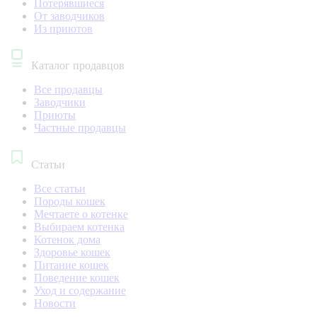
Потерявшиеся
От заводчиков
Из приютов
Каталог продавцов
Все продавцы
Заводчики
Приюты
Частные продавцы
Статьи
Все статьи
Породы кошек
Мечтаете о котенке
Выбираем котенка
Котенок дома
Здоровье кошек
Питание кошек
Поведение кошек
Уход и содержание
Новости