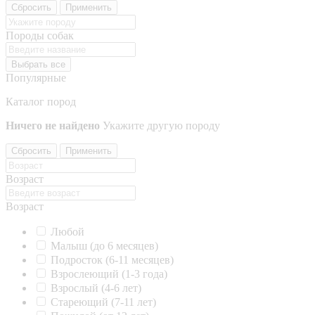
Сбросить
Применить
Породы собак
Выбрать все
Популярные
Каталог пород
Ничего не найдено
Укажите другую породу
Сбросить
Применить
Возраст
Возраст
Любой
Малыш (до 6 месяцев)
Подросток (6-11 месяцев)
Взрослеющий (1-3 года)
Взрослый (4-6 лет)
Стареющий (7-11 лет)