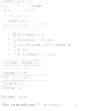
Поиск животных
среди 20 329 объявлений
Кошки
Собаки
Тип объявления
Все объявления
На продажу / Купить
Добрые руки / Взять бесплатно
Вязка
Потерялись / Найдены
Сбросить
Применить
Породы кошек
Выбрать все
Популярные
Каталог пород
Ничего не найдено
Укажите другую породу