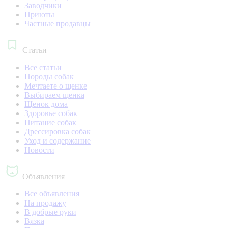
Заводчики
Приюты
Частные продавцы
Статьи
Все статьи
Породы собак
Мечтаете о щенке
Выбираем щенка
Щенок дома
Здоровье собак
Питание собак
Дрессировка собак
Уход и содержание
Новости
Объявления
Все объявления
На продажу
В добрые руки
Вязка