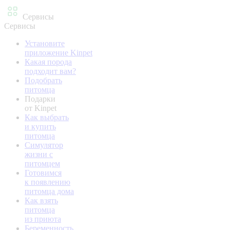
Сервисы
Сервисы
Установите
приложение Kinpet
Какая порода
подходит вам?
Подобрать
питомца
Подарки
от Kinpet
Как выбрать
и купить
питомца
Симулятор
жизни с
питомцем
Готовимся
к появлению
питомца дома
Как взять
питомца
из приюта
Беременность