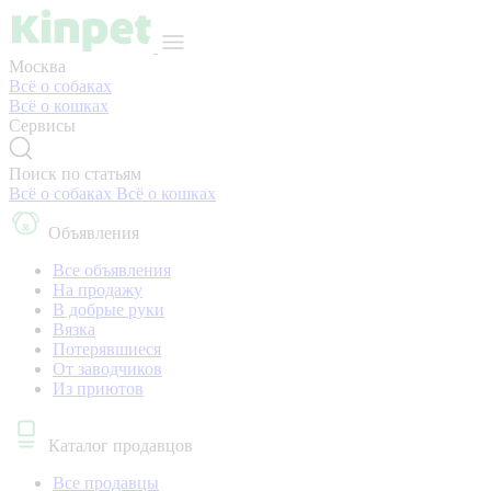
Москва
Всё о собаках
Всё о кошках
Сервисы
Поиск по статьям
Всё о собаках
Всё о кошках
Объявления
Все объявления
На продажу
В добрые руки
Вязка
Потерявшиеся
От заводчиков
Из приютов
Каталог продавцов
Все продавцы