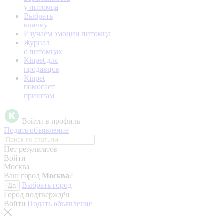
у питомца
Выбрать
кличку
Изучаем эмоции питомца
Журнал
о питомцах
Kinpet для
продавцов
Kinpet
помогает
приютам
Войти в профиль
Подать объявление
Нет результатов
Войти
Москва
Ваш город
Москва
?
Выбрать город
Да
Город подтверждён
Войти
Подать объявление