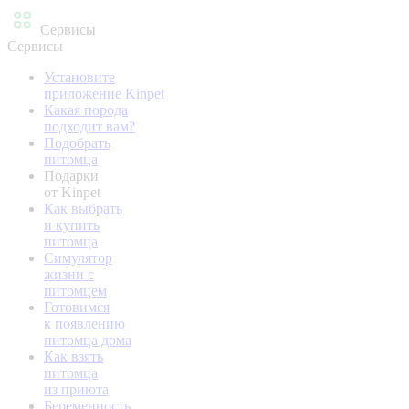
Сервисы
Сервисы
Установите
приложение Kinpet
Какая порода
подходит вам?
Подобрать
питомца
Подарки
от Kinpet
Как выбрать
и купить
питомца
Симулятор
жизни с
питомцем
Готовимся
к появлению
питомца дома
Как взять
питомца
из приюта
Беременность