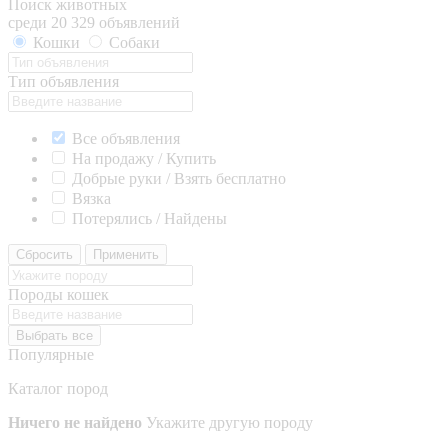
Поиск животных
среди 20 329 объявлений
Кошки
Собаки
Тип объявления
Все объявления
На продажу / Купить
Добрые руки / Взять бесплатно
Вязка
Потерялись / Найдены
Сбросить
Применить
Породы кошек
Выбрать все
Популярные
Каталог пород
Ничего не найдено
Укажите другую породу