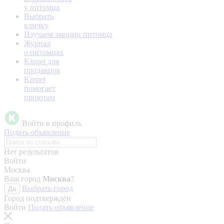
у питомца
Выбрать
кличку
Изучаем эмоции питомца
Журнал
о питомцах
Kinpet для
продавцов
Kinpet
помогает
приютам
Войти в профиль
Подать объявление
Нет результатов
Войти
Москва
Ваш город
Москва
?
Выбрать город
Да
Город подтверждён
Войти
Подать объявление