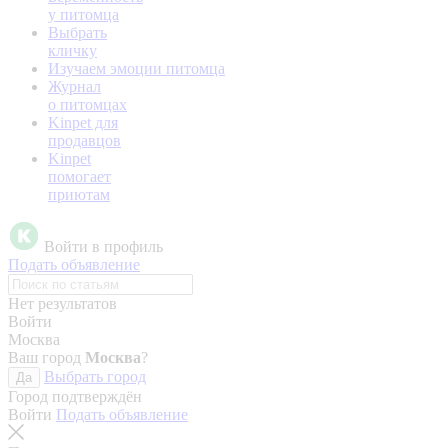
у питомца
Выбрать
кличку
Изучаем эмоции питомца
Журнал
о питомцах
Kinpet для
продавцов
Kinpet
помогает
приютам
Войти в профиль
Подать объявление
Нет результатов
Войти
Москва
Ваш город
Москва
?
Выбрать город
Да
Город подтверждён
Войти
Подать объявление