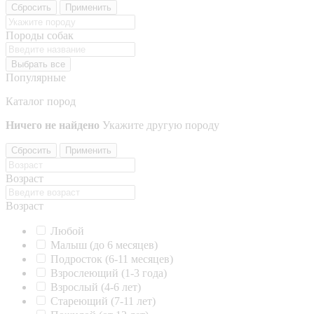
Сбросить
Применить
Породы собак
Выбрать все
Популярные
Каталог пород
Ничего не найдено
Укажите другую породу
Сбросить
Применить
Возраст
Возраст
Любой
Малыш (до 6 месяцев)
Подросток (6-11 месяцев)
Взрослеющий (1-3 года)
Взрослый (4-6 лет)
Стареющий (7-11 лет)