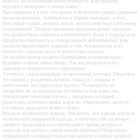
радость, но и огромная ответственность. Как выбрать
будущего четвероного члена семьи?
Удостоверьтесь в том, что щенок или котенок здоров
Здоровые
малыши активны, любопытны и хорошо выглядят: у них
блестящие глазки, мокрый носик, чистая шерстка и упитанное
телосложение. Первые прививки малышам делает заводчик –
это должно быть отмечено в ветпаспорте. Если у породы есть
предрасположенность к определенным заболеваниям, вам
должны предоставить справки о том, что родители и их
потомство прошли тесты и полностью здоровы.
Не делайте выбор по фото
Необходимо познакомиться с
будущим членом семьи лично. Так вы убедитесь в его
здоровье и определитесь с характером.
Уточните, социализирован ли маленький питомец
Убедитесь,
что малыш с рождения активно общался с людьми и
животными, был приучен к туалету. Посмотрите, не
проявляет ли он излишнюю пугливость или агрессию.
Обязательно поинтересуйтесь у заводчика историей
родителей, особенно мамы: каков их темперамент, заслуги,
состояние здоровья и возраст вязки.
Изучите особенности породы
Убедитесь, что хорошо изучили
особенности выбранной породы, и ответьте себе на вопрос:
сможете ли вы выделить необходимое время, ресурсы и
энергию для заботы о своем новом любимце? Подробную
информацию о каждой породе вы найдете в наших разделах