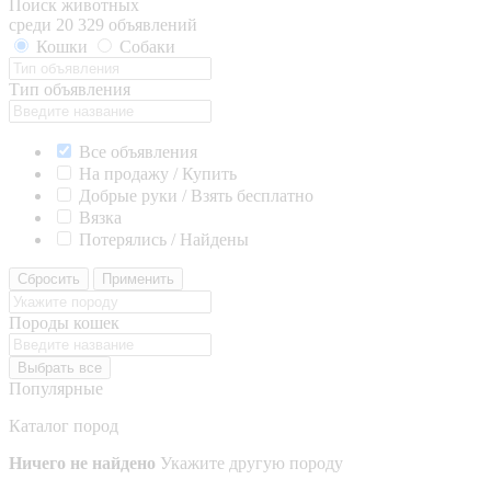
Поиск животных
среди 20 329 объявлений
Кошки
Собаки
Тип объявления
Все объявления
На продажу / Купить
Добрые руки / Взять бесплатно
Вязка
Потерялись / Найдены
Сбросить
Применить
Породы кошек
Выбрать все
Популярные
Каталог пород
Ничего не найдено
Укажите другую породу