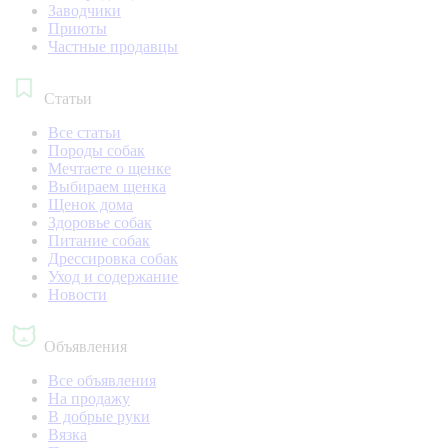
Заводчики
Приюты
Частные продавцы
Статьи
Все статьи
Породы собак
Мечтаете о щенке
Выбираем щенка
Щенок дома
Здоровье собак
Питание собак
Дрессировка собак
Уход и содержание
Новости
Объявления
Все объявления
На продажу
В добрые руки
Вязка