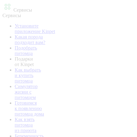
Сервисы
Сервисы
Установите
приложение Kinpet
Какая порода
подходит вам?
Подобрать
питомца
Подарки
от Kinpet
Как выбрать
и купить
питомца
Симулятор
жизни с
питомцем
Готовимся
к появлению
питомца дома
Как взять
питомца
из приюта
Беременность