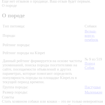
Еще нет отзывов о продавце. Ваш отзыв будет первым.
О породе
О породе
Тип питомца:
Собаки
Вельш-
Порода:
корги-
пемброк
Рейтинг породы:
Рейтинг породы на Kinpet
№ 9 из 519
Данный рейтинг формируется на основе частоты
Пород
упоминаний, поиска породы посетителями на
Собак
сайте, посещаемости объявлений и других
параметрах, которые помогают определить
популярность породы на площадке Kinpet.ru в
текущий период времени.
Группа породы:
Пастушьи
Размер породы:
Маленькие
Советы
Стать хозяином собаки или кошки – это не только невероятная