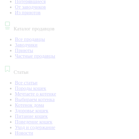
Потерявшиеся
От заводчиков
Из приютов
Каталог продавцов
Все продавцы
Заводчики
Приюты
Частные продавцы
Статьи
Все статьи
Породы кошек
Мечтаете о котенке
Выбираем котенка
Котенок дома
Здоровье кошек
Питание кошек
Поведение кошек
Уход и содержание
Новости