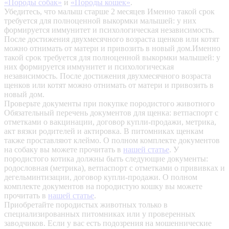
«Породы собак»
и
«Породы кошек»
.
Убедитесь, что малыш старше 2 месяцев
Именно такой срок
требуется для полноценной выкормки малышей: у них
формируется иммунитет и психологическая независимость.
После достижения двухмесячного возраста щенков или котят
можно отнимать от матери и привозить в новый дом.Именно
такой срок требуется для полноценной выкормки малышей: у
них формируется иммунитет и психологическая
независимость. После достижения двухмесячного возраста
щенков или котят можно отнимать от матери и привозить в
новый дом.
Проверьте документы при покупке породистого животного
Обязательный перечень документов для щенка: ветпаспорт с
отметками о вакцинации, договор купли-продажи, метрика,
акт вязки родителей и актировка. В питомниках щенкам
также проставляют клеймо. О полном комплекте документов
на собаку вы можете прочитать в
нашей статье
.
У
породистого котика должны быть следующие документы:
родословная (метрика), ветпаспорт с отметками о прививках и
дегельминтизации, договор купли-продажи. О полном
комплекте документов на породистую кошку вы можете
прочитать в
нашей статье
.
Приобретайте породистых животных только в
специализированных питомниках или у проверенных
заводчиков. Если у вас есть подозрения на мошеннические