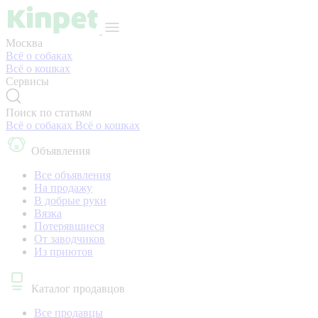
Москва
Всё о собаках
Всё о кошках
Сервисы
Поиск по статьям
Всё о собаках
Всё о кошках
Объявления
Все объявления
На продажу
В добрые руки
Вязка
Потерявшиеся
От заводчиков
Из приютов
Каталог продавцов
Все продавцы