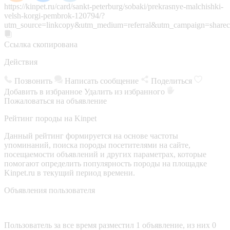
https://kinpet.ru/card/sankt-peterburg/sobaki/prekrasnye-malchishki-
velsh-korgi-pembrok-120794/?
utm_source=linkcopy&utm_medium=referral&utm_campaign=sharec
Ссылка скопирована
Действия
Позвонить
Написать сообщение
Поделиться
Добавить в избранное
Удалить из избранного
Пожаловаться на объявление
Рейтинг породы на Kinpet
Данный рейтинг формируется на основе частоты
упоминаний, поиска породы посетителями на сайте,
посещаемости объявлений и других параметрах, которые
помогают определить популярность породы на площадке
Kinpet.ru в текущий период времени.
Объявления пользователя
Пользователь за все время разместил 1 объявление, из них 0