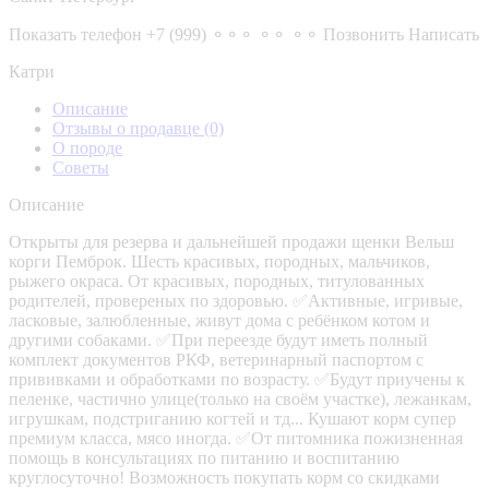
Показать телефон
+7 (999) ⚬⚬⚬ ⚬⚬ ⚬⚬
Позвонить
Написать
Катри
Описание
Отзывы о продавце
(0)
О породе
Советы
Описание
Открыты для резерва и дальнейшей продажи щенки Вельш
корги Пемброк. Шесть красивых, породных, мальчиков,
рыжего окраса. От красивых, породных, титулованных
родителей, провереных по здоровью. ✅️Активные, игривые,
ласковые, залюбленные, живут дома с ребёнком котом и
другими собаками. ✅️При переезде будут иметь полный
комплект документов РКФ, ветеринарный паспортом с
прививками и обработками по возрасту. ✅️Будут приучены к
пеленке, частично улице(только на своём участке), лежанкам,
игрушкам, подстриганию когтей и тд... Кушают корм супер
премиум класса, мясо иногда. ✅️От питомника пожизненная
помощь в консультациях по питанию и воспитанию
круглосуточно! Возможность покупать корм со скидками