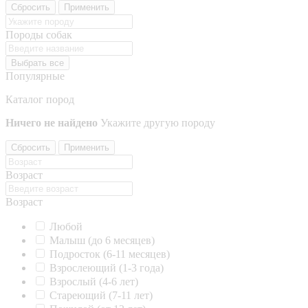
Сбросить
Применить
Породы собак
Выбрать все
Популярные
Каталог пород
Ничего не найдено
Укажите другую породу
Сбросить
Применить
Возраст
Возраст
Любой
Малыш (до 6 месяцев)
Подросток (6-11 месяцев)
Взрослеющий (1-3 года)
Взрослый (4-6 лет)
Стареющий (7-11 лет)