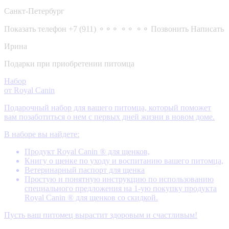
Санкт-Петербург
Показать телефон
+7 (911) ⚬⚬⚬ ⚬⚬ ⚬⚬
Позвонить
Написать
Ирина
Подарки при приобретении питомца
Набор
от Royal Canin
Подарочный набор для вашего питомца, который поможет
вам позаботиться о нем с первых дней жизни в новом доме.
В наборе вы найдете:
Продукт Royal Canin ® для щенков,
Книгу о щенке по уходу и воспитанию вашего питомца,
Ветеринарный паспорт для щенка
Простую и понятную инструкцию по использованию
специального предложения на 1-ую покупку продукта
Royal Canin ® для щенков со скидкой.
Пусть ваш питомец вырастит здоровым и счастливым!