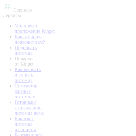
Сервисы
Сервисы
Установите
приложение Kinpet
Какая порода
подходит вам?
Подобрать
питомца
Подарки
от Kinpet
Как выбрать
и купить
питомца
Симулятор
жизни с
питомцем
Готовимся
к появлению
питомца дома
Как взять
питомца
из приюта
Беременность