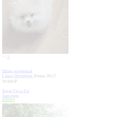
5
Шпиц кремовый
Санкт-Петербург
Вчера, 09:27
50 000 ₽
Хоум Тэт-а-Тэт
Заводчик