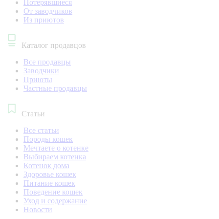
Потерявшиеся
От заводчиков
Из приютов
Каталог продавцов
Все продавцы
Заводчики
Приюты
Частные продавцы
Статьи
Все статьи
Породы кошек
Мечтаете о котенке
Выбираем котенка
Котенок дома
Здоровье кошек
Питание кошек
Поведение кошек
Уход и содержание
Новости