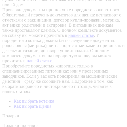
новый дом.
Проверьте документы при покупке породистого животного
Обязательный перечень документов для щенка: ветпаспорт с
отметками о вакцинации, договор купли-продажи, метрика,
акт вязки родителей и актировка. В питомниках щенкам
также проставляют клеймо. О полном комплекте документов
на собаку вы можете прочитать в
нашей статье
.
У
породистого котика должны быть следующие документы:
родословная (метрика), ветпаспорт с отметками о прививках и
дегельминтизации, договор купли-продажи. О полном
комплекте документов на породистую кошку вы можете
прочитать в
нашей статье
.
Приобретайте породистых животных только в
специализированных питомниках или у проверенных
заводчиков. Если у вас есть подозрения на мошеннические
действия – сразу же сообщите нам.
Подробнее о том, как
выбрать здорового и чистокровного питомца, читайте в
наших статьях:
Как выбрать котенка
Как выбрать щенка
Подарки
Подарки продавца