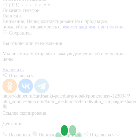
+7 (911) ⚬⚬⚬ ⚬⚬ ⚬⚬
Показать телефон
Написать
Внимание:
Перед контактированием с продавцом,
пожалуйста, ознакомьтесь с
рекомендациями при покупке.
Сохранить
Вы отключили уведомления
Мы не сможем отправить вам уведомление об изменении
цены
Включить
Поделиться
https://kinpet.ru/card/sankt-peterburg/sobaki/pomerantsy-123094/?
utm_source=linkcopy&utm_medium=referral&utm_campaign=sharec
Ссылка скопирована
Действия
Позвонить
Написать сообщение
Поделиться