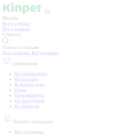
Москва
Всё о собаках
Всё о кошках
Сервисы
Поиск по статьям
Всё о собаках
Всё о кошках
Объявления
Все объявления
На продажу
В добрые руки
Вязка
Потерявшиеся
От заводчиков
Из приютов
Каталог продавцов
Все продавцы