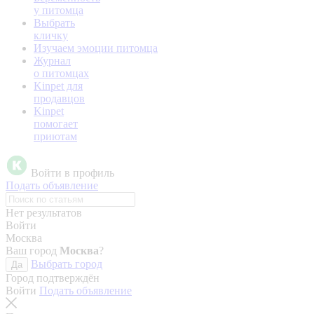
у питомца
Выбрать
кличку
Изучаем эмоции питомца
Журнал
о питомцах
Kinpet для
продавцов
Kinpet
помогает
приютам
Войти в профиль
Подать объявление
Нет результатов
Войти
Москва
Ваш город
Москва
?
Выбрать город
Да
Город подтверждён
Войти
Подать объявление