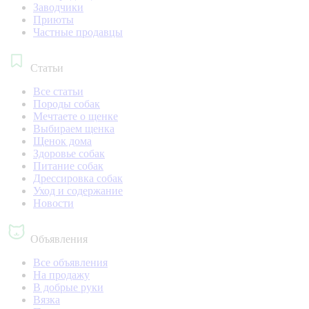
Заводчики
Приюты
Частные продавцы
Статьи
Все статьи
Породы собак
Мечтаете о щенке
Выбираем щенка
Щенок дома
Здоровье собак
Питание собак
Дрессировка собак
Уход и содержание
Новости
Объявления
Все объявления
На продажу
В добрые руки
Вязка