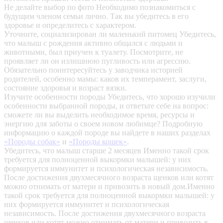
Не делайте выбор по фото
Необходимо познакомиться с
будущим членом семьи лично. Так вы убедитесь в его
здоровье и определитесь с характером.
Уточните, социализирован ли маленький питомец
Убедитесь,
что малыш с рождения активно общался с людьми и
животными, был приучен к туалету. Посмотрите, не
проявляет ли он излишнюю пугливость или агрессию.
Обязательно поинтересуйтесь у заводчика историей
родителей, особенно мамы: каков их темперамент, заслуги,
состояние здоровья и возраст вязки.
Изучите особенности породы
Убедитесь, что хорошо изучили
особенности выбранной породы, и ответьте себе на вопрос:
сможете ли вы выделить необходимое время, ресурсы и
энергию для заботы о своем новом любимце? Подробную
информацию о каждой породе вы найдете в наших разделах
«Породы собак»
и
«Породы кошек»
.
Убедитесь, что малыш старше 2 месяцев
Именно такой срок
требуется для полноценной выкормки малышей: у них
формируется иммунитет и психологическая независимость.
После достижения двухмесячного возраста щенков или котят
можно отнимать от матери и привозить в новый дом.Именно
такой срок требуется для полноценной выкормки малышей: у
них формируется иммунитет и психологическая
независимость. После достижения двухмесячного возраста
щенков или котят можно отнимать от матери и привозить в