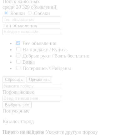
Поиск животных
среди 20 329 объявлений
Кошки
Собаки
Тип объявления
Все объявления
На продажу / Купить
Добрые руки / Взять бесплатно
Вязка
Потерялись / Найдены
Сбросить
Применить
Породы кошек
Выбрать все
Популярные
Каталог пород
Ничего не найдено
Укажите другую породу