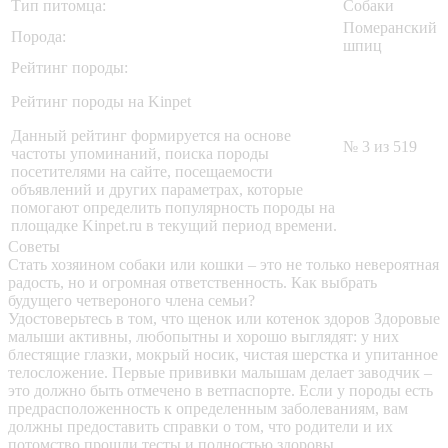
Тип питомца:
Собаки
Померанский
Порода:
шпиц
Рейтинг породы:
Рейтинг породы на Kinpet
Данный рейтинг формируется на основе
№ 3 из 519
частоты упоминаний, поиска породы
посетителями на сайте, посещаемости
объявлений и других параметрах, которые
помогают определить популярность породы на
площадке Kinpet.ru в текущий период времени.
Советы
Стать хозяином собаки или кошки – это не только невероятная
радость, но и огромная ответственность. Как выбрать
будущего четвероного члена семьи?
Удостоверьтесь в том, что щенок или котенок здоров
Здоровые
малыши активны, любопытны и хорошо выглядят: у них
блестящие глазки, мокрый носик, чистая шерстка и упитанное
телосложение. Первые прививки малышам делает заводчик –
это должно быть отмечено в ветпаспорте. Если у породы есть
предрасположенность к определенным заболеваниям, вам
должны предоставить справки о том, что родители и их
потомство прошли тесты и полностью здоровы.