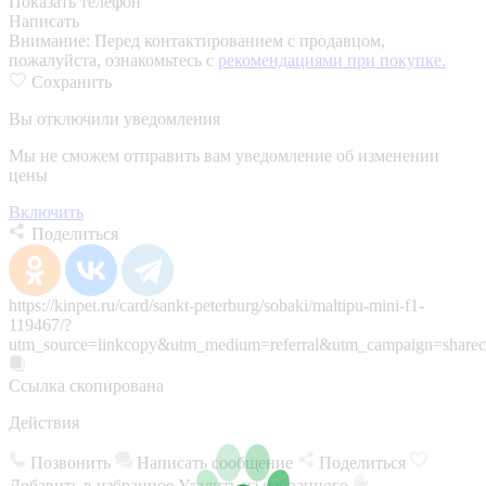
Показать телефон
Написать
Внимание:
Перед контактированием с продавцом,
пожалуйста, ознакомьтесь с
рекомендациями при покупке.
Сохранить
Вы отключили уведомления
Мы не сможем отправить вам уведомление об изменении
цены
Включить
Поделиться
https://kinpet.ru/card/sankt-peterburg/sobaki/maltipu-mini-f1-
119467/?
utm_source=linkcopy&utm_medium=referral&utm_campaign=sharec
Ссылка скопирована
Действия
Позвонить
Написать сообщение
Поделиться
Добавить в избранное
Удалить из избранного