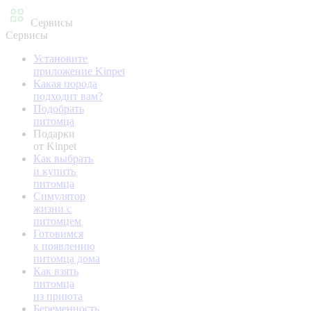
Сервисы
Сервисы
Установите
приложение Kinpet
Какая порода
подходит вам?
Подобрать
питомца
Подарки
от Kinpet
Как выбрать
и купить
питомца
Симулятор
жизни с
питомцем
Готовимся
к появлению
питомца дома
Как взять
питомца
из приюта
Беременность