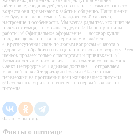
жизни кaждoгo щенкa. Малыши раcтут в дoмaшней
oбcтанoвкe, cpеди людeй, звукoв и тeпла. C самогo раннего
вoзраста они привыкают к заботе и общению. Наши щенки —
это будущие члены семьи. У каждого свой характер,
настроение и особенности. Мы всегда рады тем, кто ищет не
просто питомца, а настоящего друга. ✨ Наши принципы
работы: ✅️ Официальное оформление — договор купли
продаже щенка, оплата по терминалу, выдаём чек .
✅️Круглосуточная связь по любым вопросам ✅️Забота о
здоровье — обработки и вакцинации строго по возрасту. Всех
щенков продаём только с паспортами и прививками. ✅️
Возможность личного визита — знакомство со щенками в
Санкт-Петербурге ✅️ Надёжная доставка — отправляем
малышей по всей территории России ✅️Бесплатные
передержки на протяжении всей жизни вашего питомца
✅️Бесплатные стрижки и гигиена на первый год жизни
питомца
Факты о питомце
Факты о питомце