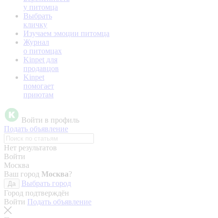
у питомца
Выбрать
кличку
Изучаем эмоции питомца
Журнал
о питомцах
Kinpet для
продавцов
Kinpet
помогает
приютам
Войти в профиль
Подать объявление
Нет результатов
Войти
Москва
Ваш город
Москва
?
Выбрать город
Да
Город подтверждён
Войти
Подать объявление