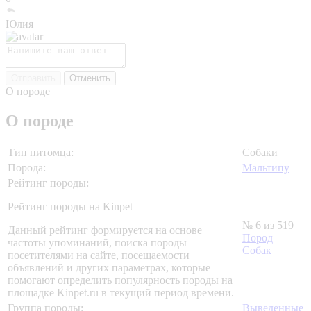
Юлия
Отправить
Отменить
О породе
О породе
Тип питомца:
Собаки
Порода:
Мальтипу
Рейтинг породы:
Рейтинг породы на Kinpet
№ 6 из 519
Данный рейтинг формируется на основе
Пород
частоты упоминаний, поиска породы
Собак
посетителями на сайте, посещаемости
объявлений и других параметрах, которые
помогают определить популярность породы на
площадке Kinpet.ru в текущий период времени.
Группа породы:
Выведенные