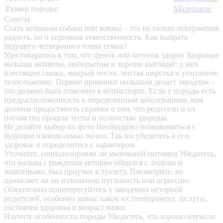
Размер породы:
Маленькие
Советы
Стать хозяином собаки или кошки – это не только невероятная
радость, но и огромная ответственность. Как выбрать
будущего четвероного члена семьи?
Удостоверьтесь в том, что щенок или котенок здоров
Здоровые
малыши активны, любопытны и хорошо выглядят: у них
блестящие глазки, мокрый носик, чистая шерстка и упитанное
телосложение. Первые прививки малышам делает заводчик –
это должно быть отмечено в ветпаспорте. Если у породы есть
предрасположенность к определенным заболеваниям, вам
должны предоставить справки о том, что родители и их
потомство прошли тесты и полностью здоровы.
Не делайте выбор по фото
Необходимо познакомиться с
будущим членом семьи лично. Так вы убедитесь в его
здоровье и определитесь с характером.
Уточните, социализирован ли маленький питомец
Убедитесь,
что малыш с рождения активно общался с людьми и
животными, был приучен к туалету. Посмотрите, не
проявляет ли он излишнюю пугливость или агрессию.
Обязательно поинтересуйтесь у заводчика историей
родителей, особенно мамы: каков их темперамент, заслуги,
состояние здоровья и возраст вязки.
Изучите особенности породы
Убедитесь, что хорошо изучили