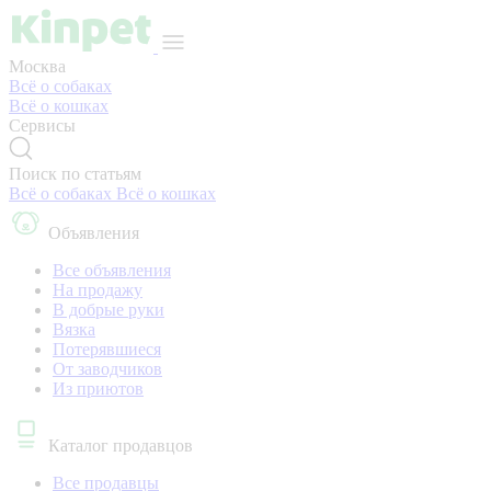
Москва
Всё о собаках
Всё о кошках
Сервисы
Поиск по статьям
Всё о собаках
Всё о кошках
Объявления
Все объявления
На продажу
В добрые руки
Вязка
Потерявшиеся
От заводчиков
Из приютов
Каталог продавцов
Все продавцы