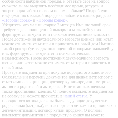
особенности выбранной породы, и ответьте себе на вопрос:
сможете ли вы выделить необходимое время, ресурсы и
энергию для заботы о своем новом любимце? Подробную
информацию о каждой породе вы найдете в наших разделах
«Породы собак»
и
«Породы кошек»
.
Убедитесь, что малыш старше 2 месяцев
Именно такой срок
требуется для полноценной выкормки малышей: у них
формируется иммунитет и психологическая независимость.
После достижения двухмесячного возраста щенков или котят
можно отнимать от матери и привозить в новый дом.Именно
такой срок требуется для полноценной выкормки малышей: у
них формируется иммунитет и психологическая
независимость. После достижения двухмесячного возраста
щенков или котят можно отнимать от матери и привозить в
новый дом.
Проверьте документы при покупке породистого животного
Обязательный перечень документов для щенка: ветпаспорт с
отметками о вакцинации, договор купли-продажи, метрика,
акт вязки родителей и актировка. В питомниках щенкам
также проставляют клеймо. О полном комплекте документов
на собаку вы можете прочитать в
нашей статье
.
У
породистого котика должны быть следующие документы:
родословная (метрика), ветпаспорт с отметками о прививках и
дегельминтизации, договор купли-продажи. О полном
комплекте документов на породистую кошку вы можете