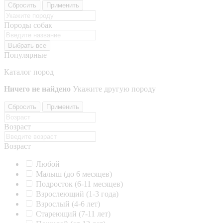
Сбросить
Применить
Породы собак
Выбрать все
Популярные
Каталог пород
Ничего не найдено
Укажите другую породу
Сбросить
Применить
Возраст
Возраст
Любой
Малыш (до 6 месяцев)
Подросток (6-11 месяцев)
Взрослеющий (1-3 года)
Взрослый (4-6 лет)
Стареющий (7-11 лет)