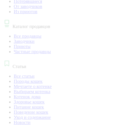
Потерявшиеся
От заводчиков
Из приютов
Каталог продавцов
Все продавцы
Заводчики
Приюты
Частные продавцы
Статьи
Все статьи
Породы кошек
Мечтаете о котенке
Выбираем котенка
Котенок дома
Здоровье кошек
Питание кошек
Поведение кошек
Уход и содержание
Новости