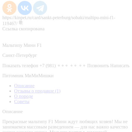
https://kinpet.ru/card/sankt-peterburg/sobaki/maltipu-mini-f1-
119467/
Ссылка скопирована
Мальтипу Мини F1
Санкт-Петербург
Показать телефон
+7 (981) ⚬⚬⚬ ⚬⚬ ⚬⚬
Позвонить
Написать
Питомник МиМиМишки
Описание
Отзывы о продавце
(1)
О породе
Советы
Описание
Прекрасные мальтипу F1 Мини ждут любящих хозяев! Mы нe
занимaeмcя мaccoвым pазвeдением — для нaс вaжнo кaчeствo