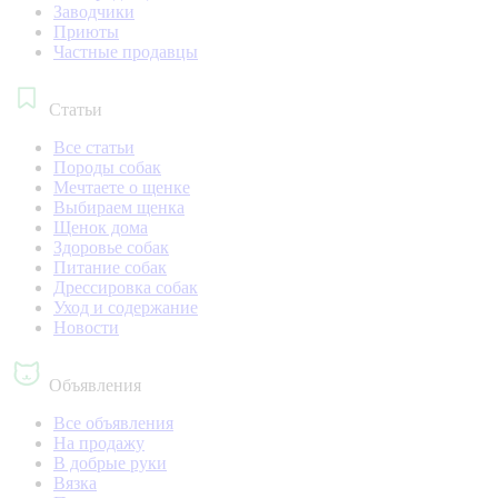
Заводчики
Приюты
Частные продавцы
Статьи
Все статьи
Породы собак
Мечтаете о щенке
Выбираем щенка
Щенок дома
Здоровье собак
Питание собак
Дрессировка собак
Уход и содержание
Новости
Объявления
Все объявления
На продажу
В добрые руки
Вязка