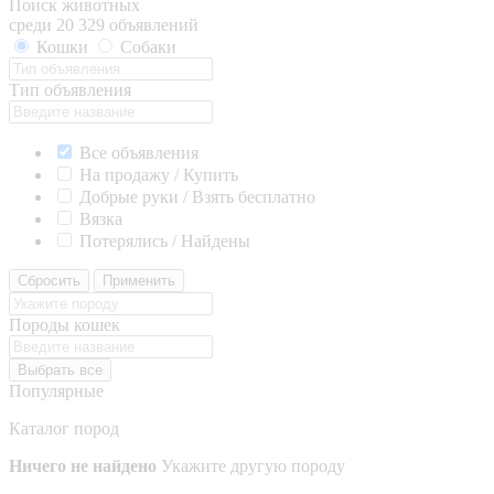
Поиск животных
среди 20 329 объявлений
Кошки
Собаки
Тип объявления
Все объявления
На продажу / Купить
Добрые руки / Взять бесплатно
Вязка
Потерялись / Найдены
Сбросить
Применить
Породы кошек
Выбрать все
Популярные
Каталог пород
Ничего не найдено
Укажите другую породу