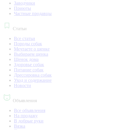
Заводчики
Приюты
Частные продавцы
Статьи
Все статьи
Породы собак
Мечтаете о щенке
Выбираем щенка
Щенок дома
Здоровье собак
Питание собак
Дрессировка собак
Уход и содержание
Новости
Объявления
Все объявления
На продажу
В добрые руки
Вязка