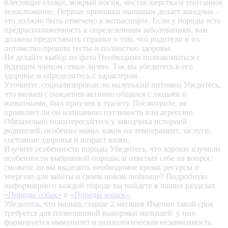
блестящие глазки, мокрый носик, чистая шерстка и упитанное
телосложение. Первые прививки малышам делает заводчик –
это должно быть отмечено в ветпаспорте. Если у породы есть
предрасположенность к определенным заболеваниям, вам
должны предоставить справки о том, что родители и их
потомство прошли тесты и полностью здоровы.
Не делайте выбор по фото
Необходимо познакомиться с
будущим членом семьи лично. Так вы убедитесь в его
здоровье и определитесь с характером.
Уточните, социализирован ли маленький питомец
Убедитесь,
что малыш с рождения активно общался с людьми и
животными, был приучен к туалету. Посмотрите, не
проявляет ли он излишнюю пугливость или агрессию.
Обязательно поинтересуйтесь у заводчика историей
родителей, особенно мамы: каков их темперамент, заслуги,
состояние здоровья и возраст вязки.
Изучите особенности породы
Убедитесь, что хорошо изучили
особенности выбранной породы, и ответьте себе на вопрос:
сможете ли вы выделить необходимое время, ресурсы и
энергию для заботы о своем новом любимце? Подробную
информацию о каждой породе вы найдете в наших разделах
«Породы собак»
и
«Породы кошек»
.
Убедитесь, что малыш старше 2 месяцев
Именно такой срок
требуется для полноценной выкормки малышей: у них
формируется иммунитет и психологическая независимость.