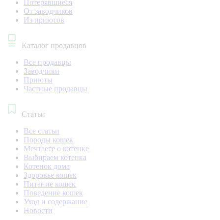
Потерявшиеся
От заводчиков
Из приютов
Каталог продавцов
Все продавцы
Заводчики
Приюты
Частные продавцы
Статьи
Все статьи
Породы кошек
Мечтаете о котенке
Выбираем котенка
Котенок дома
Здоровье кошек
Питание кошек
Поведение кошек
Уход и содержание
Новости