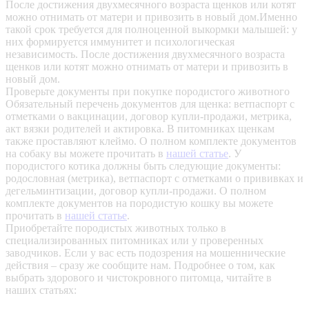
После достижения двухмесячного возраста щенков или котят
можно отнимать от матери и привозить в новый дом.Именно
такой срок требуется для полноценной выкормки малышей: у
них формируется иммунитет и психологическая
независимость. После достижения двухмесячного возраста
щенков или котят можно отнимать от матери и привозить в
новый дом.
Проверьте документы при покупке породистого животного
Обязательный перечень документов для щенка: ветпаспорт с
отметками о вакцинации, договор купли-продажи, метрика,
акт вязки родителей и актировка. В питомниках щенкам
также проставляют клеймо. О полном комплекте документов
на собаку вы можете прочитать в
нашей статье
.
У
породистого котика должны быть следующие документы:
родословная (метрика), ветпаспорт с отметками о прививках и
дегельминтизации, договор купли-продажи. О полном
комплекте документов на породистую кошку вы можете
прочитать в
нашей статье
.
Приобретайте породистых животных только в
специализированных питомниках или у проверенных
заводчиков. Если у вас есть подозрения на мошеннические
действия – сразу же сообщите нам.
Подробнее о том, как
выбрать здорового и чистокровного питомца, читайте в
наших статьях: