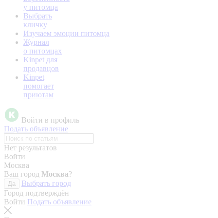
у питомца
Выбрать
кличку
Изучаем эмоции питомца
Журнал
о питомцах
Kinpet для
продавцов
Kinpet
помогает
приютам
Войти в профиль
Подать объявление
Нет результатов
Войти
Москва
Ваш город
Москва
?
Выбрать город
Да
Город подтверждён
Войти
Подать объявление