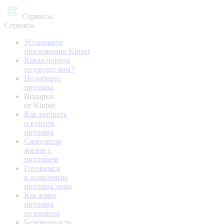
Сервисы
Сервисы
Установите
приложение Kinpet
Какая порода
подходит вам?
Подобрать
питомца
Подарки
от Kinpet
Как выбрать
и купить
питомца
Симулятор
жизни с
питомцем
Готовимся
к появлению
питомца дома
Как взять
питомца
из приюта
Беременность