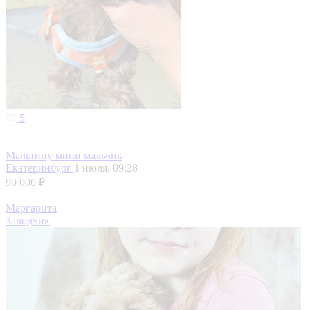
5
Мальтипу мини мальчик
Екатеринбург
1 июля, 09:28
90 000 ₽
Маргарита
Заводчик