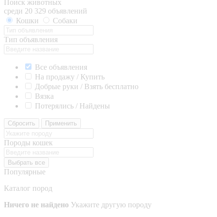
Поиск животных
среди 20 329 объявлений
Кошки
Собаки
Тип объявления
Все объявления
На продажу / Купить
Добрые руки / Взять бесплатно
Вязка
Потерялись / Найдены
Сбросить
Применить
Породы кошек
Выбрать все
Популярные
Каталог пород
Ничего не найдено
Укажите другую породу