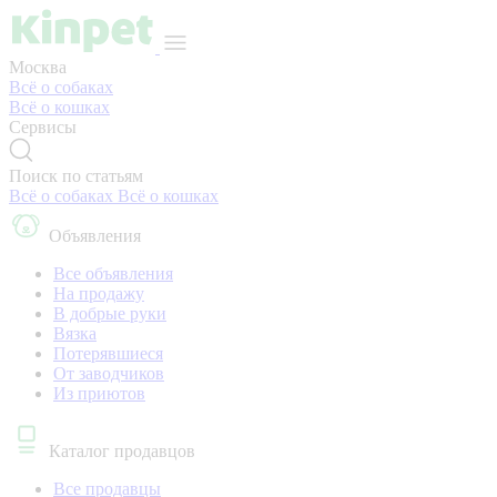
Москва
Всё о собаках
Всё о кошках
Сервисы
Поиск по статьям
Всё о собаках
Всё о кошках
Объявления
Все объявления
На продажу
В добрые руки
Вязка
Потерявшиеся
От заводчиков
Из приютов
Каталог продавцов
Все продавцы