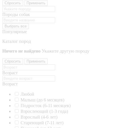
Сбросить
Применить
Породы собак
Выбрать все
Популярные
Каталог пород
Ничего не найдено
Укажите другую породу
Сбросить
Применить
Возраст
Возраст
Любой
Малыш (до 6 месяцев)
Подросток (6-11 месяцев)
Взрослеющий (1-3 года)
Взрослый (4-6 лет)
Стареющий (7-11 лет)