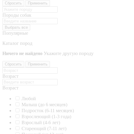
Сбросить
Применить
Породы собак
Выбрать все
Популярные
Каталог пород
Ничего не найдено
Укажите другую породу
Сбросить
Применить
Возраст
Возраст
Любой
Малыш (до 6 месяцев)
Подросток (6-11 месяцев)
Взрослеющий (1-3 года)
Взрослый (4-6 лет)
Стареющий (7-11 лет)