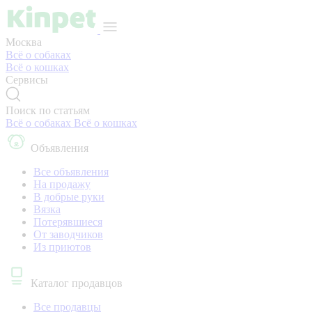
Москва
Всё о собаках
Всё о кошках
Сервисы
Поиск по статьям
Всё о собаках
Всё о кошках
Объявления
Все объявления
На продажу
В добрые руки
Вязка
Потерявшиеся
От заводчиков
Из приютов
Каталог продавцов
Все продавцы