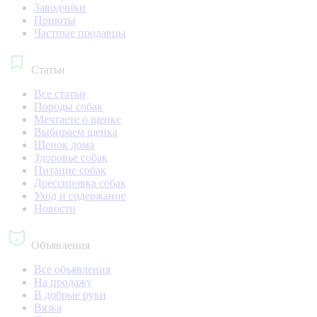
Заводчики
Приюты
Частные продавцы
Статьи
Все статьи
Породы собак
Мечтаете о щенке
Выбираем щенка
Щенок дома
Здоровье собак
Питание собак
Дрессировка собак
Уход и содержание
Новости
Объявления
Все объявления
На продажу
В добрые руки
Вязка