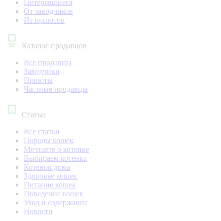
Потерявшиеся
От заводчиков
Из приютов
Каталог продавцов
Все продавцы
Заводчики
Приюты
Частные продавцы
Статьи
Все статьи
Породы кошек
Мечтаете о котенке
Выбираем котенка
Котенок дома
Здоровье кошек
Питание кошек
Поведение кошек
Уход и содержание
Новости