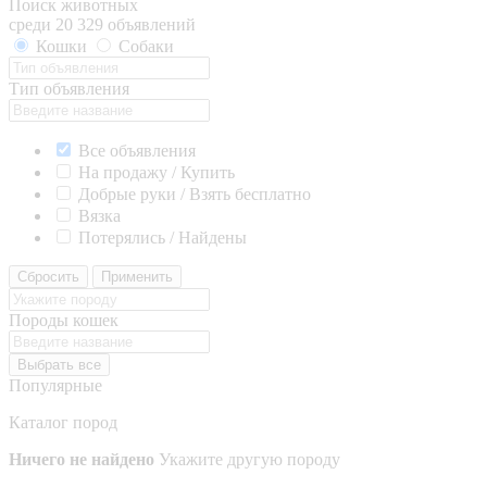
Поиск животных
среди 20 329 объявлений
Кошки
Собаки
Тип объявления
Все объявления
На продажу / Купить
Добрые руки / Взять бесплатно
Вязка
Потерялись / Найдены
Сбросить
Применить
Породы кошек
Выбрать все
Популярные
Каталог пород
Ничего не найдено
Укажите другую породу