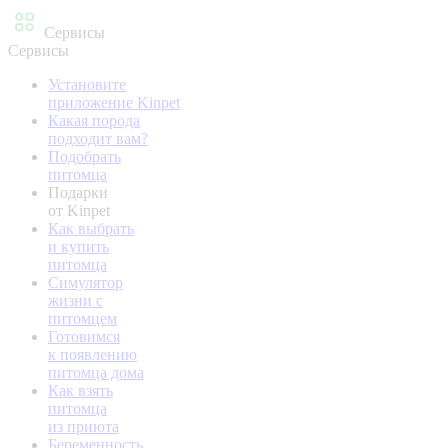
Сервисы
Сервисы
Установите
приложение Kinpet
Какая порода
подходит вам?
Подобрать
питомца
Подарки
от Kinpet
Как выбрать
и купить
питомца
Симулятор
жизни с
питомцем
Готовимся
к появлению
питомца дома
Как взять
питомца
из приюта
Беременность