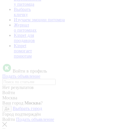
у питомца
Выбрать
кличку
Изучаем эмоции питомца
Журнал
о питомцах
Kinpet для
продавцов
Kinpet
помогает
приютам
Войти в профиль
Подать объявление
Нет результатов
Войти
Москва
Ваш город
Москва
?
Выбрать город
Да
Город подтверждён
Войти
Подать объявление