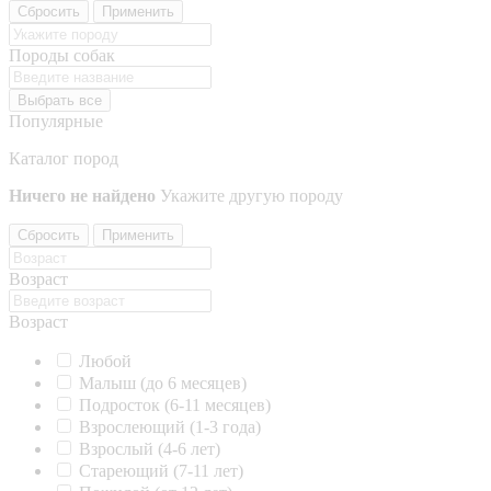
Сбросить
Применить
Породы собак
Выбрать все
Популярные
Каталог пород
Ничего не найдено
Укажите другую породу
Сбросить
Применить
Возраст
Возраст
Любой
Малыш (до 6 месяцев)
Подросток (6-11 месяцев)
Взрослеющий (1-3 года)
Взрослый (4-6 лет)
Стареющий (7-11 лет)