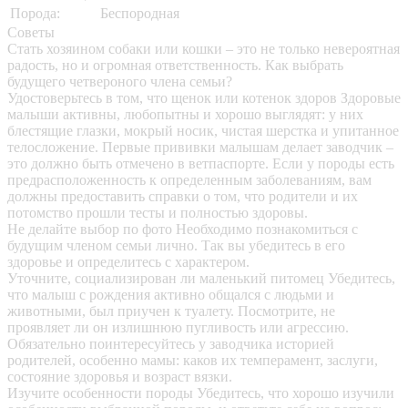
Порода:
Беспородная
Советы
Стать хозяином собаки или кошки – это не только невероятная
радость, но и огромная ответственность. Как выбрать
будущего четвероного члена семьи?
Удостоверьтесь в том, что щенок или котенок здоров
Здоровые
малыши активны, любопытны и хорошо выглядят: у них
блестящие глазки, мокрый носик, чистая шерстка и упитанное
телосложение. Первые прививки малышам делает заводчик –
это должно быть отмечено в ветпаспорте. Если у породы есть
предрасположенность к определенным заболеваниям, вам
должны предоставить справки о том, что родители и их
потомство прошли тесты и полностью здоровы.
Не делайте выбор по фото
Необходимо познакомиться с
будущим членом семьи лично. Так вы убедитесь в его
здоровье и определитесь с характером.
Уточните, социализирован ли маленький питомец
Убедитесь,
что малыш с рождения активно общался с людьми и
животными, был приучен к туалету. Посмотрите, не
проявляет ли он излишнюю пугливость или агрессию.
Обязательно поинтересуйтесь у заводчика историей
родителей, особенно мамы: каков их темперамент, заслуги,
состояние здоровья и возраст вязки.
Изучите особенности породы
Убедитесь, что хорошо изучили