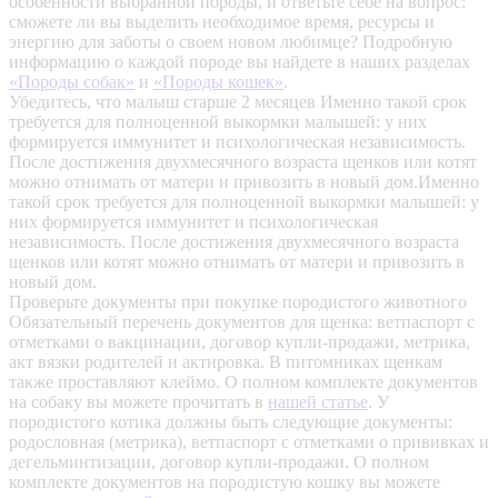
особенности выбранной породы, и ответьте себе на вопрос:
сможете ли вы выделить необходимое время, ресурсы и
энергию для заботы о своем новом любимце? Подробную
информацию о каждой породе вы найдете в наших разделах
«Породы собак»
и
«Породы кошек»
.
Убедитесь, что малыш старше 2 месяцев
Именно такой срок
требуется для полноценной выкормки малышей: у них
формируется иммунитет и психологическая независимость.
После достижения двухмесячного возраста щенков или котят
можно отнимать от матери и привозить в новый дом.Именно
такой срок требуется для полноценной выкормки малышей: у
них формируется иммунитет и психологическая
независимость. После достижения двухмесячного возраста
щенков или котят можно отнимать от матери и привозить в
новый дом.
Проверьте документы при покупке породистого животного
Обязательный перечень документов для щенка: ветпаспорт с
отметками о вакцинации, договор купли-продажи, метрика,
акт вязки родителей и актировка. В питомниках щенкам
также проставляют клеймо. О полном комплекте документов
на собаку вы можете прочитать в
нашей статье
.
У
породистого котика должны быть следующие документы:
родословная (метрика), ветпаспорт с отметками о прививках и
дегельминтизации, договор купли-продажи. О полном
комплекте документов на породистую кошку вы можете