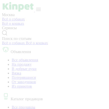
Москва
Всё о собаках
Всё о кошках
Сервисы
Поиск по статьям
Всё о собаках
Всё о кошках
Объявления
Все объявления
На продажу
В добрые руки
Вязка
Потерявшиеся
От заводчиков
Из приютов
Каталог продавцов
Все продавцы