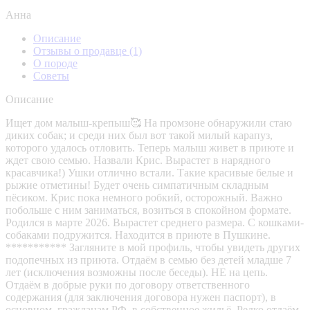
Анна
Описание
Отзывы о продавце
(1)
О породе
Советы
Описание
Ищет дом малыш-крепыш🥰 На промзоне обнаружили стаю
диких собак; и среди них был вот такой милый карапуз,
которого удалось отловить. Теперь малыш живет в приюте и
ждет свою семью. Назвали Крис. Вырастет в нарядного
красавчика!) Ушки отлично встали. Такие красивые белые и
рыжие отметины! Будет очень симпатичным складным
пëсиком. Крис пока немного робкий, осторожный. Важно
побольше с ним заниматься, возиться в спокойном формате.
Родился в марте 2026. Вырастет среднего размера. С кошками-
собаками подружится. Находится в приюте в Пушкине.
*********** Загляните в мой профиль, чтобы увидеть других
подопечных из приюта. Отдаём в семью без детей младше 7
лет (исключения возможны после беседы). НЕ на цепь.
Отдаëм в добрые руки по договору ответственного
содержания (для заключения договора нужен паспорт), в
основном, гражданам РФ, в собственное жильё. Редко отдаём