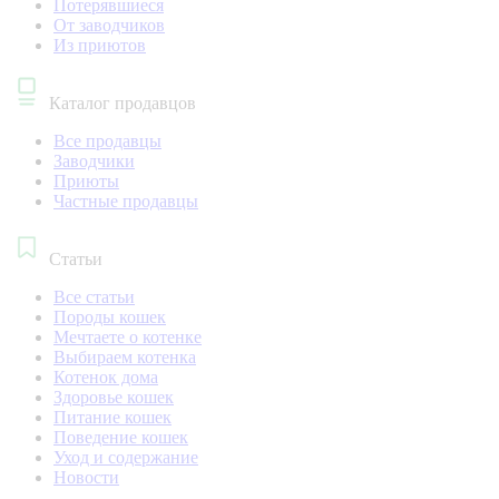
Потерявшиеся
От заводчиков
Из приютов
Каталог продавцов
Все продавцы
Заводчики
Приюты
Частные продавцы
Статьи
Все статьи
Породы кошек
Мечтаете о котенке
Выбираем котенка
Котенок дома
Здоровье кошек
Питание кошек
Поведение кошек
Уход и содержание
Новости