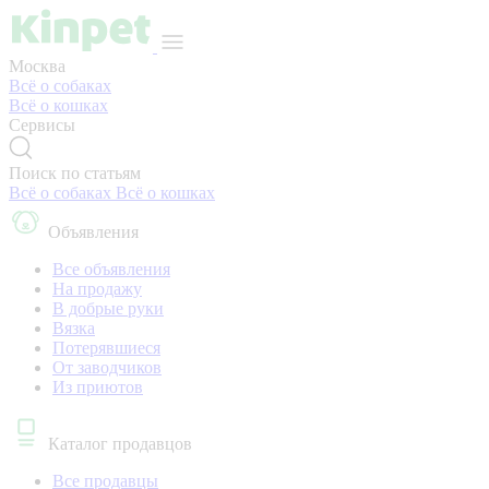
Москва
Всё о собаках
Всё о кошках
Сервисы
Поиск по статьям
Всё о собаках
Всё о кошках
Объявления
Все объявления
На продажу
В добрые руки
Вязка
Потерявшиеся
От заводчиков
Из приютов
Каталог продавцов
Все продавцы