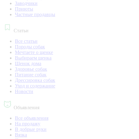
Заводчики
Приюты
Частные продавцы
Статьи
Все статьи
Породы собак
Мечтаете о щенке
Выбираем щенка
Щенок дома
Здоровье собак
Питание собак
Дрессировка собак
Уход и содержание
Новости
Объявления
Все объявления
На продажу
В добрые руки
Вязка