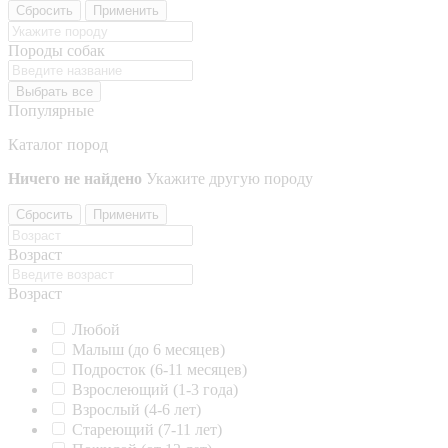
Сбросить
Применить
Породы собак
Выбрать все
Популярные
Каталог пород
Ничего не найдено
Укажите другую породу
Сбросить
Применить
Возраст
Возраст
Любой
Малыш (до 6 месяцев)
Подросток (6-11 месяцев)
Взрослеющий (1-3 года)
Взрослый (4-6 лет)
Стареющий (7-11 лет)