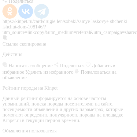
Поделиться
https://kinpet.ru/card/drugie-len/sobaki/samye-laskovye-shchenki-
ishchut-dom-108146/?
utm_source=linkcopy&utm_medium=referral&utm_campaign=sharec
Ссылка скопирована
Действия
Написать сообщение
Поделиться
Добавить в
избранное
Удалить из избранного
Пожаловаться на
объявление
Рейтинг породы на Kinpet
Данный рейтинг формируется на основе частоты
упоминаний, поиска породы посетителями на сайте,
посещаемости объявлений и других параметрах, которые
помогают определить популярность породы на площадке
Kinpet.ru в текущий период времени.
Объявления пользователя