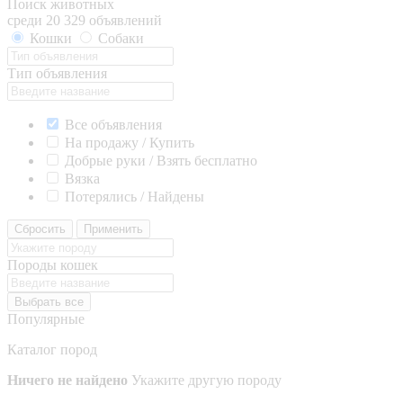
Поиск животных
среди 20 329 объявлений
Кошки
Собаки
Тип объявления
Все объявления
На продажу / Купить
Добрые руки / Взять бесплатно
Вязка
Потерялись / Найдены
Сбросить
Применить
Породы кошек
Выбрать все
Популярные
Каталог пород
Ничего не найдено
Укажите другую породу