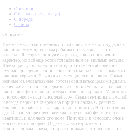
Описание
Отзывы о продавце
(4)
О породе
Советы
Описание
Ищем самых ответственных и любящих хозяев для чудесных
пацанов! Этим пушистым ребятам по 6 месяца — это
идеальный возраст: они уже окрепли, вовсю проявляют
характер, но всё еще остаются забавными и милыми детьми.
Щенки растут в любви и заботе, поэтому они абсолютно
ручные, доверчивые и невероятно ласковые. Познакомьтесь с
нашими героями: Рыжики - настоящие «солнышки». Самые
нежные и целовательные, готовы обниматься целыми днями.
Серенькие - статные и серьезные парни. Очень смышленые и
настоящие фотомодели, всегда готовы позировать. Мальчишка
с полосочкой - наш «энерджайзер»! Самый активный, смелый
и всегда первый в очереди за порцией ласки. О ребятах:
Здоровы, обработаны от паразитов, привиты. Неприхотливы в
еде. Вырастут среднего размера - идеальный формат и для
квартиры, и для частного дома. Приучены к человеку, очень
контактные и добрые. Отдаем только взрослым и
ответственным людям, которые понимают, что щенок - это