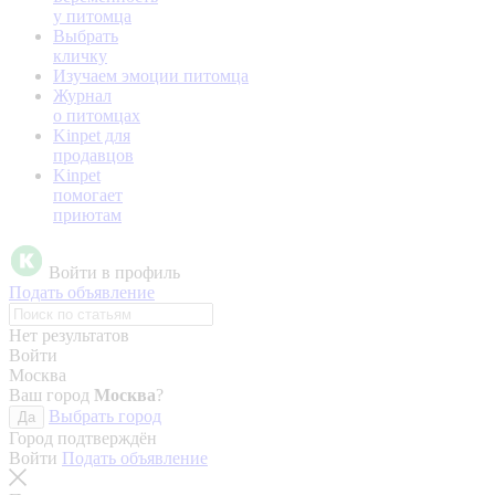
у питомца
Выбрать
кличку
Изучаем эмоции питомца
Журнал
о питомцах
Kinpet для
продавцов
Kinpet
помогает
приютам
Войти в профиль
Подать объявление
Нет результатов
Войти
Москва
Ваш город
Москва
?
Выбрать город
Да
Город подтверждён
Войти
Подать объявление