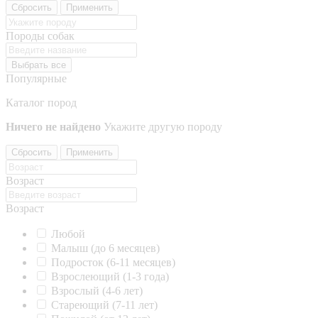
Сбросить
Применить
Породы собак
Выбрать все
Популярные
Каталог пород
Ничего не найдено
Укажите другую породу
Сбросить
Применить
Возраст
Возраст
Любой
Малыш (до 6 месяцев)
Подросток (6-11 месяцев)
Взрослеющий (1-3 года)
Взрослый (4-6 лет)
Стареющий (7-11 лет)