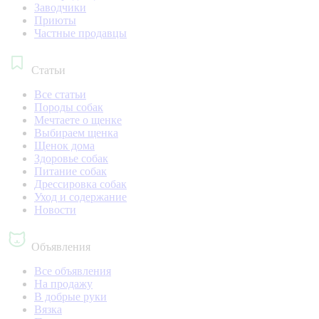
Заводчики
Приюты
Частные продавцы
Статьи
Все статьи
Породы собак
Мечтаете о щенке
Выбираем щенка
Щенок дома
Здоровье собак
Питание собак
Дрессировка собак
Уход и содержание
Новости
Объявления
Все объявления
На продажу
В добрые руки
Вязка