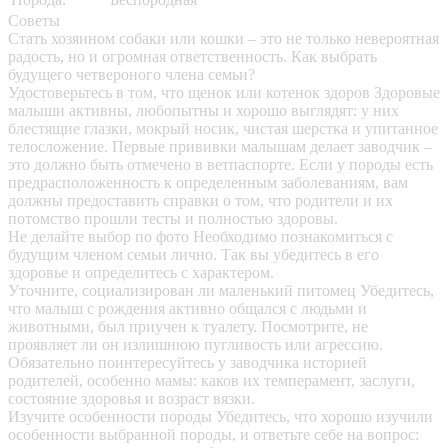
Советы
Стать хозяином собаки или кошки – это не только невероятная
радость, но и огромная ответственность. Как выбрать
будущего четвероного члена семьи?
Удостоверьтесь в том, что щенок или котенок здоров
Здоровые
малыши активны, любопытны и хорошо выглядят: у них
блестящие глазки, мокрый носик, чистая шерстка и упитанное
телосложение. Первые прививки малышам делает заводчик –
это должно быть отмечено в ветпаспорте. Если у породы есть
предрасположенность к определенным заболеваниям, вам
должны предоставить справки о том, что родители и их
потомство прошли тесты и полностью здоровы.
Не делайте выбор по фото
Необходимо познакомиться с
будущим членом семьи лично. Так вы убедитесь в его
здоровье и определитесь с характером.
Уточните, социализирован ли маленький питомец
Убедитесь,
что малыш с рождения активно общался с людьми и
животными, был приучен к туалету. Посмотрите, не
проявляет ли он излишнюю пугливость или агрессию.
Обязательно поинтересуйтесь у заводчика историей
родителей, особенно мамы: каков их темперамент, заслуги,
состояние здоровья и возраст вязки.
Изучите особенности породы
Убедитесь, что хорошо изучили
особенности выбранной породы, и ответьте себе на вопрос: