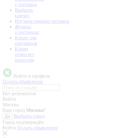
у питомца
Выбрать
кличку
Изучаем эмоции питомца
Журнал
о питомцах
Kinpet для
продавцов
Kinpet
помогает
приютам
Войти в профиль
Подать объявление
Нет результатов
Войти
Москва
Ваш город
Москва
?
Выбрать город
Да
Город подтверждён
Войти
Подать объявление