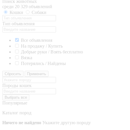
Поиск животных
среди 20 329 объявлений
Кошки
Собаки
Тип объявления
Все объявления
На продажу / Купить
Добрые руки / Взять бесплатно
Вязка
Потерялись / Найдены
Сбросить
Применить
Породы кошек
Выбрать все
Популярные
Каталог пород
Ничего не найдено
Укажите другую породу