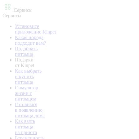
Сервисы
Сервисы
Установите
приложение Kinpet
Какая порода
подходит вам?
Подобрать
питомца
Подарки
от Kinpet
Как выбрать
и купить
питомца
Симулятор
жизни с
питомцем
Готовимся
к появлению
питомца дома
Как взять
питомца
из приюта
Беременность