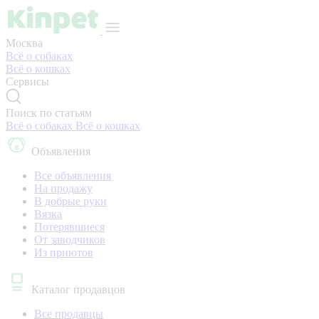
Москва
Всё о собаках
Всё о кошках
Сервисы
Поиск по статьям
Всё о собаках
Всё о кошках
Объявления
Все объявления
На продажу
В добрые руки
Вязка
Потерявшиеся
От заводчиков
Из приютов
Каталог продавцов
Все продавцы