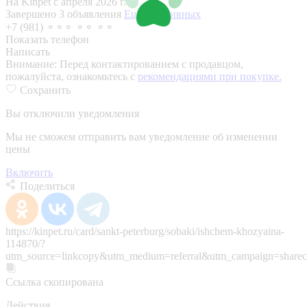
На Kinpet c апреля 2026 г.
Завершено 3 объявления
Еще 2 активных
+7 (981) ⚬⚬⚬ ⚬⚬ ⚬⚬
Показать телефон
Написать
Внимание:
Перед контактированием с продавцом,
пожалуйста, ознакомьтесь с
рекомендациями при покупке.
Сохранить
Вы отключили уведомления
Мы не сможем отправить вам уведомление об изменении
цены
Включить
Поделиться
https://kinpet.ru/card/sankt-peterburg/sobaki/ishchem-khozyaina-
114870/?
utm_source=linkcopy&utm_medium=referral&utm_campaign=sharec
Ссылка скопирована
Действия