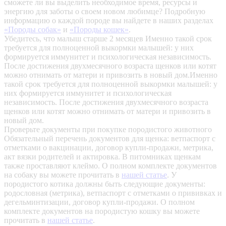
сможете ли вы выделить необходимое время, ресурсы и
энергию для заботы о своем новом любимце? Подробную
информацию о каждой породе вы найдете в наших разделах
«Породы собак»
и
«Породы кошек»
.
Убедитесь, что малыш старше 2 месяцев
Именно такой срок
требуется для полноценной выкормки малышей: у них
формируется иммунитет и психологическая независимость.
После достижения двухмесячного возраста щенков или котят
можно отнимать от матери и привозить в новый дом.Именно
такой срок требуется для полноценной выкормки малышей: у
них формируется иммунитет и психологическая
независимость. После достижения двухмесячного возраста
щенков или котят можно отнимать от матери и привозить в
новый дом.
Проверьте документы при покупке породистого животного
Обязательный перечень документов для щенка: ветпаспорт с
отметками о вакцинации, договор купли-продажи, метрика,
акт вязки родителей и актировка. В питомниках щенкам
также проставляют клеймо. О полном комплекте документов
на собаку вы можете прочитать в
нашей статье
.
У
породистого котика должны быть следующие документы:
родословная (метрика), ветпаспорт с отметками о прививках и
дегельминтизации, договор купли-продажи. О полном
комплекте документов на породистую кошку вы можете
прочитать в
нашей статье
.