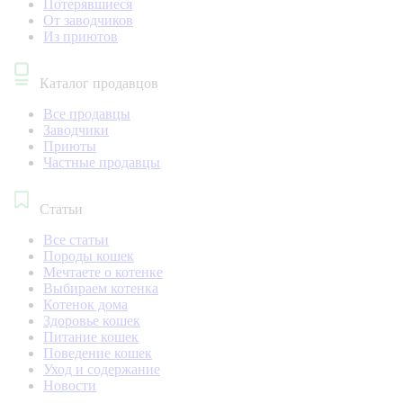
Потерявшиеся
От заводчиков
Из приютов
Каталог продавцов
Все продавцы
Заводчики
Приюты
Частные продавцы
Статьи
Все статьи
Породы кошек
Мечтаете о котенке
Выбираем котенка
Котенок дома
Здоровье кошек
Питание кошек
Поведение кошек
Уход и содержание
Новости