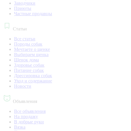
Заводчики
Приюты
Частные продавцы
Статьи
Все статьи
Породы собак
Мечтаете о щенке
Выбираем щенка
Щенок дома
Здоровье собак
Питание собак
Дрессировка собак
Уход и содержание
Новости
Объявления
Все объявления
На продажу
В добрые руки
Вязка