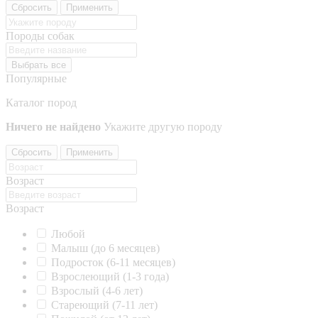
Сбросить
Применить
Породы собак
Выбрать все
Популярные
Каталог пород
Ничего не найдено
Укажите другую породу
Сбросить
Применить
Возраст
Возраст
Любой
Малыш (до 6 месяцев)
Подросток (6-11 месяцев)
Взрослеющий (1-3 года)
Взрослый (4-6 лет)
Стареющий (7-11 лет)