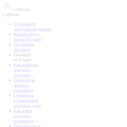
Сервисы
Сервисы
Установите
приложение Kinpet
Какая порода
подходит вам?
Подобрать
питомца
Подарки
от Kinpet
Как выбрать
и купить
питомца
Симулятор
жизни с
питомцем
Готовимся
к появлению
питомца дома
Как взять
питомца
из приюта
Беременность