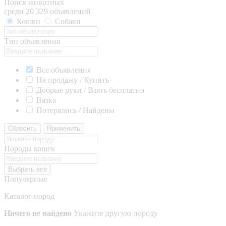
Поиск животных
среди 20 329 объявлений
Кошки
Собаки
Тип объявления
Все объявления
На продажу / Купить
Добрые руки / Взять бесплатно
Вязка
Потерялись / Найдены
Сбросить
Применить
Породы кошек
Выбрать все
Популярные
Каталог пород
Ничего не найдено
Укажите другую породу