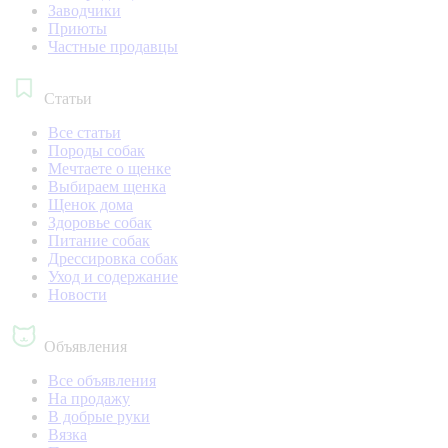
Заводчики
Приюты
Частные продавцы
Статьи
Все статьи
Породы собак
Мечтаете о щенке
Выбираем щенка
Щенок дома
Здоровье собак
Питание собак
Дрессировка собак
Уход и содержание
Новости
Объявления
Все объявления
На продажу
В добрые руки
Вязка