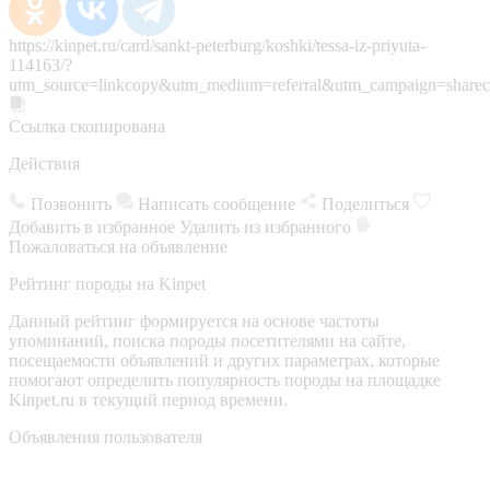
https://kinpet.ru/card/sankt-peterburg/koshki/tessa-iz-priyuta-
114163/?
utm_source=linkcopy&utm_medium=referral&utm_campaign=sharec
Ссылка скопирована
Действия
Позвонить
Написать сообщение
Поделиться
Добавить в избранное
Удалить из избранного
Пожаловаться на объявление
Рейтинг породы на Kinpet
Данный рейтинг формируется на основе частоты
упоминаний, поиска породы посетителями на сайте,
посещаемости объявлений и других параметрах, которые
помогают определить популярность породы на площадке
Kinpet.ru в текущий период времени.
Объявления пользователя