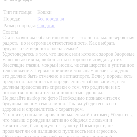
Тип питомца:
Кошки
Порода:
Беспородная
Размер породы:
Средние
Советы
Стать хозяином собаки или кошки – это не только невероятная
радость, но и огромная ответственность. Как выбрать
будущего четвероного члена семьи?
Удостоверьтесь в том, что щенок или котенок здоров
Здоровые
малыши активны, любопытны и хорошо выглядят: у них
блестящие глазки, мокрый носик, чистая шерстка и упитанное
телосложение. Первые прививки малышам делает заводчик –
это должно быть отмечено в ветпаспорте. Если у породы есть
предрасположенность к определенным заболеваниям, вам
должны предоставить справки о том, что родители и их
потомство прошли тесты и полностью здоровы.
Не делайте выбор по фото
Необходимо познакомиться с
будущим членом семьи лично. Так вы убедитесь в его
здоровье и определитесь с характером.
Уточните, социализирован ли маленький питомец
Убедитесь,
что малыш с рождения активно общался с людьми и
животными, был приучен к туалету. Посмотрите, не
проявляет ли он излишнюю пугливость или агрессию.
Обязательно поинтересуйтесь у заводчика историей