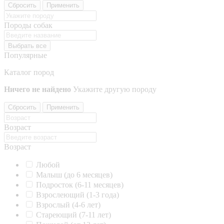
Сбросить
Применить
Породы собак
Выбрать все
Популярные
Каталог пород
Ничего не найдено
Укажите другую породу
Сбросить
Применить
Возраст
Возраст
Любой
Малыш (до 6 месяцев)
Подросток (6-11 месяцев)
Взрослеющий (1-3 года)
Взрослый (4-6 лет)
Стареющий (7-11 лет)