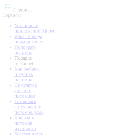
Сервисы
Сервисы
Установите
приложение Kinpet
Какая порода
подходит вам?
Подобрать
питомца
Подарки
от Kinpet
Как выбрать
и купить
питомца
Симулятор
жизни с
питомцем
Готовимся
к появлению
питомца дома
Как взять
питомца
из приюта
Беременность