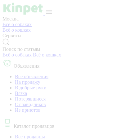
Москва
Всё о собаках
Всё о кошках
Сервисы
Поиск по статьям
Всё о собаках
Всё о кошках
Объявления
Все объявления
На продажу
В добрые руки
Вязка
Потерявшиеся
От заводчиков
Из приютов
Каталог продавцов
Все продавцы