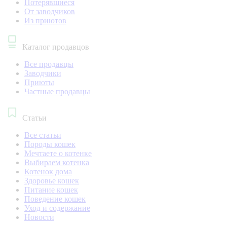
Потерявшиеся
От заводчиков
Из приютов
Каталог продавцов
Все продавцы
Заводчики
Приюты
Частные продавцы
Статьи
Все статьи
Породы кошек
Мечтаете о котенке
Выбираем котенка
Котенок дома
Здоровье кошек
Питание кошек
Поведение кошек
Уход и содержание
Новости