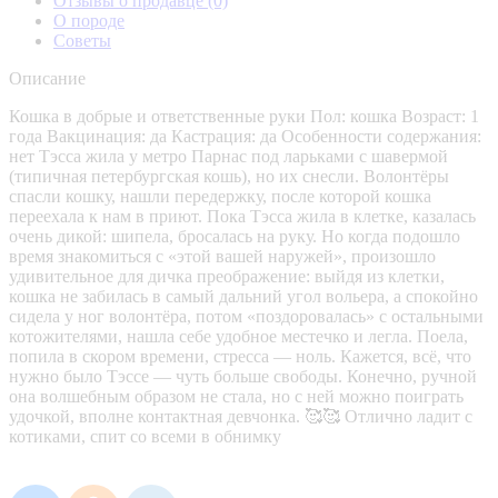
Отзывы о продавце
(0)
О породе
Советы
Описание
Кошка в добрые и ответственные руки Пол: кошка Возраст: 1
года Вакцинация: да Кастрация: да Особенности содержания:
нет Тэсса жила у метро Парнас под ларьками с шавермой
(типичная петербургская кошь), но их снесли. Волонтёры
спасли кошку, нашли передержку, после которой кошка
переехала к нам в приют. Пока Тэсса жила в клетке, казалась
очень дикой: шипела, бросалась на руку. Но когда подошло
время знакомиться с «этой вашей наружей», произошло
удивительное для дичка преображение: выйдя из клетки,
кошка не забилась в самый дальний угол вольера, а спокойно
сидела у ног волонтёра, потом «поздоровалась» с остальными
котожителями, нашла себе удобное местечко и легла. Поела,
попила в скором времени, стресса — ноль. Кажется, всё, что
нужно было Тэссе — чуть больше свободы. Конечно, ручной
она волшебным образом не стала, но с ней можно поиграть
удочкой, вполне контактная девчонка. 🥰🥰 Отлично ладит с
котиками, спит со всеми в обнимку