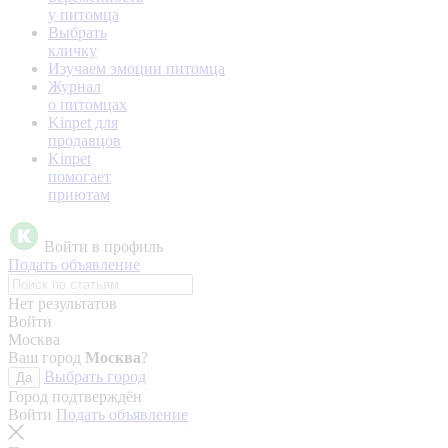
у питомца
Выбрать
кличку
Изучаем эмоции питомца
Журнал
о питомцах
Kinpet для
продавцов
Kinpet
помогает
приютам
Войти в профиль
Подать объявление
Нет результатов
Войти
Москва
Ваш город
Москва
?
Выбрать город
Да
Город подтверждён
Войти
Подать объявление