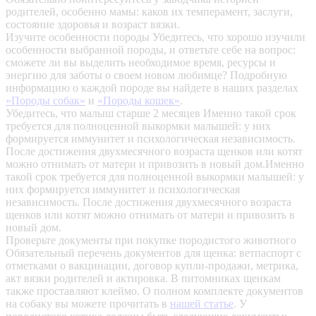
родителей, особенно мамы: каков их темперамент, заслуги,
состояние здоровья и возраст вязки.
Изучите особенности породы
Убедитесь, что хорошо изучили
особенности выбранной породы, и ответьте себе на вопрос:
сможете ли вы выделить необходимое время, ресурсы и
энергию для заботы о своем новом любимце? Подробную
информацию о каждой породе вы найдете в наших разделах
«Породы собак»
и
«Породы кошек»
.
Убедитесь, что малыш старше 2 месяцев
Именно такой срок
требуется для полноценной выкормки малышей: у них
формируется иммунитет и психологическая независимость.
После достижения двухмесячного возраста щенков или котят
можно отнимать от матери и привозить в новый дом.Именно
такой срок требуется для полноценной выкормки малышей: у
них формируется иммунитет и психологическая
независимость. После достижения двухмесячного возраста
щенков или котят можно отнимать от матери и привозить в
новый дом.
Проверьте документы при покупке породистого животного
Обязательный перечень документов для щенка: ветпаспорт с
отметками о вакцинации, договор купли-продажи, метрика,
акт вязки родителей и актировка. В питомниках щенкам
также проставляют клеймо. О полном комплекте документов
на собаку вы можете прочитать в
нашей статье
.
У