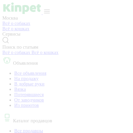
Москва
Всё о собаках
Всё о кошках
Сервисы
Поиск по статьям
Всё о собаках
Всё о кошках
Объявления
Все объявления
На продажу
В добрые руки
Вязка
Потерявшиеся
От заводчиков
Из приютов
Каталог продавцов
Все продавцы