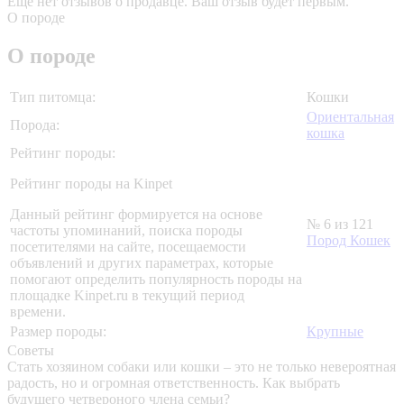
Еще нет отзывов о продавце. Ваш отзыв будет первым.
О породе
О породе
Тип питомца:
Кошки
Ориентальная
Порода:
кошка
Рейтинг породы:
Рейтинг породы на Kinpet
Данный рейтинг формируется на основе
№ 6 из 121
частоты упоминаний, поиска породы
Пород Кошек
посетителями на сайте, посещаемости
объявлений и других параметрах, которые
помогают определить популярность породы на
площадке Kinpet.ru в текущий период
времени.
Размер породы:
Крупные
Советы
Стать хозяином собаки или кошки – это не только невероятная
радость, но и огромная ответственность. Как выбрать
будущего четвероного члена семьи?