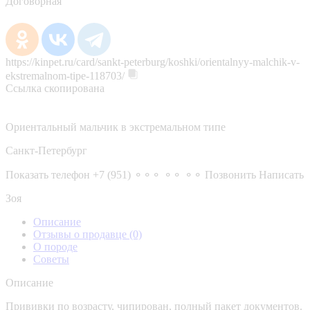
Договорная
https://kinpet.ru/card/sankt-peterburg/koshki/orientalnyy-malchik-v-
ekstremalnom-tipe-118703/
Ссылка скопирована
Ориентальный мальчик в экстремальном типе
Санкт-Петербург
Показать телефон
+7 (951) ⚬⚬⚬ ⚬⚬ ⚬⚬
Позвонить
Написать
Зоя
Описание
Отзывы о продавце
(0)
О породе
Советы
Описание
Прививки по возрасту, чипирован, полный пакет документов.