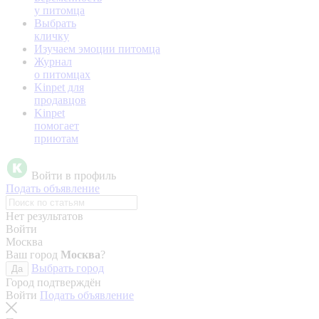
у питомца
Выбрать
кличку
Изучаем эмоции питомца
Журнал
о питомцах
Kinpet для
продавцов
Kinpet
помогает
приютам
Войти в профиль
Подать объявление
Нет результатов
Войти
Москва
Ваш город
Москва
?
Выбрать город
Да
Город подтверждён
Войти
Подать объявление