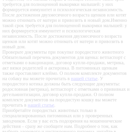
требуется для полноценной выкормки малышей: у них
формируется иммунитет и психологическая независимость.
После достижения двухмесячного возраста щенков или котят
можно отнимать от матери и привозить в новый дом.Именно
такой срок требуется для полноценной выкормки малышей: у
них формируется иммунитет и психологическая
независимость. После достижения двухмесячного возраста
щенков или котят можно отнимать от матери и привозить в
новый дом.
Проверьте документы при покупке породистого животного
Обязательный перечень документов для щенка: ветпаспорт с
отметками о вакцинации, договор купли-продажи, метрика,
акт вязки родителей и актировка. В питомниках щенкам
также проставляют клеймо. О полном комплекте документов
на собаку вы можете прочитать в
нашей статье
.
У
породистого котика должны быть следующие документы:
родословная (метрика), ветпаспорт с отметками о прививках и
дегельминтизации, договор купли-продажи. О полном
комплекте документов на породистую кошку вы можете
прочитать в
нашей статье
.
Приобретайте породистых животных только в
специализированных питомниках или у проверенных
заводчиков. Если у вас есть подозрения на мошеннические
действия – сразу же сообщите нам.
Подробнее о том, как
выбрать здорового и чистокровного питомца, читайте в