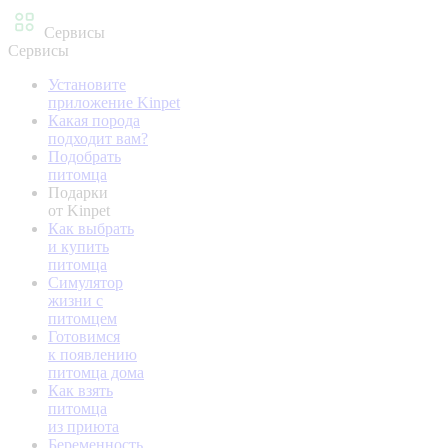
Сервисы
Сервисы
Установите
приложение Kinpet
Какая порода
подходит вам?
Подобрать
питомца
Подарки
от Kinpet
Как выбрать
и купить
питомца
Симулятор
жизни с
питомцем
Готовимся
к появлению
питомца дома
Как взять
питомца
из приюта
Беременность