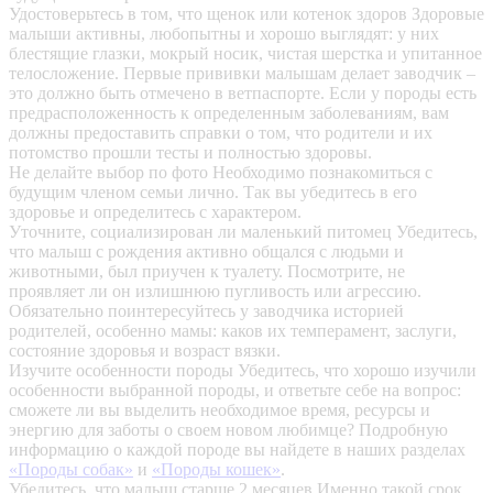
Удостоверьтесь в том, что щенок или котенок здоров
Здоровые
малыши активны, любопытны и хорошо выглядят: у них
блестящие глазки, мокрый носик, чистая шерстка и упитанное
телосложение. Первые прививки малышам делает заводчик –
это должно быть отмечено в ветпаспорте. Если у породы есть
предрасположенность к определенным заболеваниям, вам
должны предоставить справки о том, что родители и их
потомство прошли тесты и полностью здоровы.
Не делайте выбор по фото
Необходимо познакомиться с
будущим членом семьи лично. Так вы убедитесь в его
здоровье и определитесь с характером.
Уточните, социализирован ли маленький питомец
Убедитесь,
что малыш с рождения активно общался с людьми и
животными, был приучен к туалету. Посмотрите, не
проявляет ли он излишнюю пугливость или агрессию.
Обязательно поинтересуйтесь у заводчика историей
родителей, особенно мамы: каков их темперамент, заслуги,
состояние здоровья и возраст вязки.
Изучите особенности породы
Убедитесь, что хорошо изучили
особенности выбранной породы, и ответьте себе на вопрос:
сможете ли вы выделить необходимое время, ресурсы и
энергию для заботы о своем новом любимце? Подробную
информацию о каждой породе вы найдете в наших разделах
«Породы собак»
и
«Породы кошек»
.
Убедитесь, что малыш старше 2 месяцев
Именно такой срок