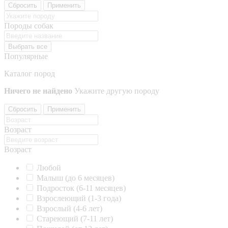
Сбросить
Применить
Породы собак
Выбрать все
Популярные
Каталог пород
Ничего не найдено
Укажите другую породу
Сбросить
Применить
Возраст
Возраст
Любой
Малыш (до 6 месяцев)
Подросток (6-11 месяцев)
Взрослеющий (1-3 года)
Взрослый (4-6 лет)
Стареющий (7-11 лет)