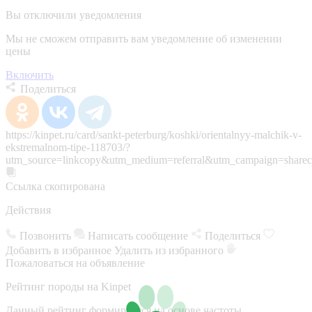
Вы отключили уведомления
Мы не сможем отправить вам уведомление об изменении
цены
Включить
Поделиться
https://kinpet.ru/card/sankt-peterburg/koshki/orientalnyy-malchik-v-
ekstremalnom-tipe-118703/?
utm_source=linkcopy&utm_medium=referral&utm_campaign=sharec
Ссылка скопирована
Действия
Позвонить
Написать сообщение
Поделиться
Добавить в избранное
Удалить из избранного
Пожаловаться на объявление
Рейтинг породы на Kinpet
Данный рейтинг формируется на основе частоты