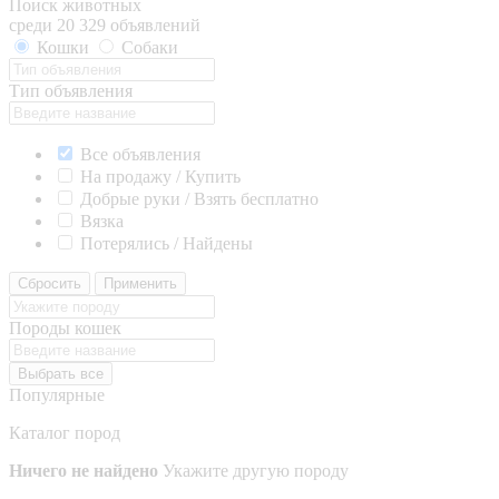
Поиск животных
среди 20 329 объявлений
Кошки
Собаки
Тип объявления
Все объявления
На продажу / Купить
Добрые руки / Взять бесплатно
Вязка
Потерялись / Найдены
Сбросить
Применить
Породы кошек
Выбрать все
Популярные
Каталог пород
Ничего не найдено
Укажите другую породу