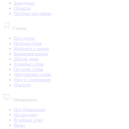
Заводчики
Приюты
Частные продавцы
Статьи
Все статьи
Породы собак
Мечтаете о щенке
Выбираем щенка
Щенок дома
Здоровье собак
Питание собак
Дрессировка собак
Уход и содержание
Новости
Объявления
Все объявления
На продажу
В добрые руки
Вязка