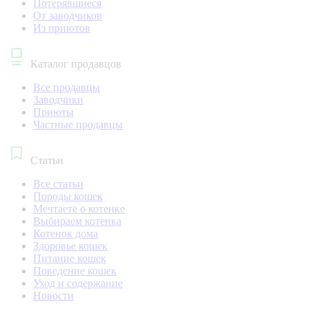
Потерявшиеся
От заводчиков
Из приютов
Каталог продавцов
Все продавцы
Заводчики
Приюты
Частные продавцы
Статьи
Все статьи
Породы кошек
Мечтаете о котенке
Выбираем котенка
Котенок дома
Здоровье кошек
Питание кошек
Поведение кошек
Уход и содержание
Новости