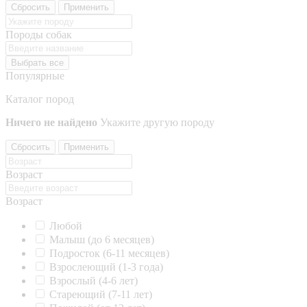
Сбросить
Применить
Породы собак
Выбрать все
Популярные
Каталог пород
Ничего не найдено
Укажите другую породу
Сбросить
Применить
Возраст
Возраст
Любой
Малыш (до 6 месяцев)
Подросток (6-11 месяцев)
Взрослеющий (1-3 года)
Взрослый (4-6 лет)
Стареющий (7-11 лет)