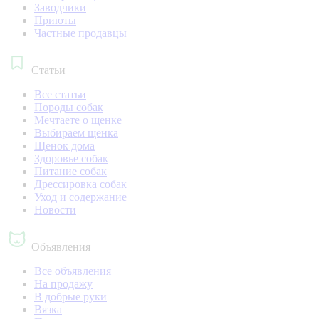
Заводчики
Приюты
Частные продавцы
Статьи
Все статьи
Породы собак
Мечтаете о щенке
Выбираем щенка
Щенок дома
Здоровье собак
Питание собак
Дрессировка собак
Уход и содержание
Новости
Объявления
Все объявления
На продажу
В добрые руки
Вязка