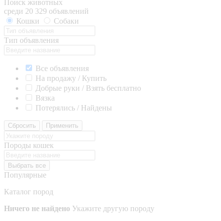
Поиск животных
среди 20 329 объявлений
Кошки
Собаки
Тип объявления
Все объявления
На продажу / Купить
Добрые руки / Взять бесплатно
Вязка
Потерялись / Найдены
Сбросить
Применить
Породы кошек
Выбрать все
Популярные
Каталог пород
Ничего не найдено
Укажите другую породу