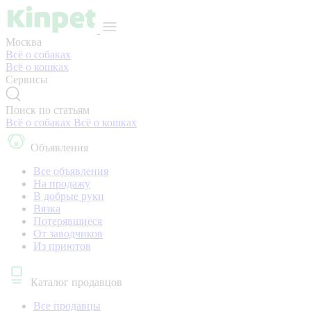
Москва
Всё о собаках
Всё о кошках
Сервисы
Поиск по статьям
Всё о собаках
Всё о кошках
Объявления
Все объявления
На продажу
В добрые руки
Вязка
Потерявшиеся
От заводчиков
Из приютов
Каталог продавцов
Все продавцы