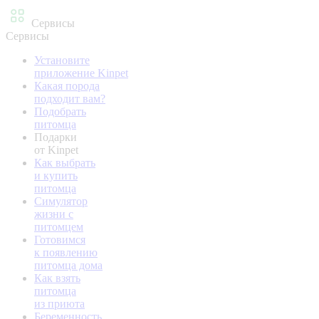
Сервисы
Сервисы
Установите
приложение Kinpet
Какая порода
подходит вам?
Подобрать
питомца
Подарки
от Kinpet
Как выбрать
и купить
питомца
Симулятор
жизни с
питомцем
Готовимся
к появлению
питомца дома
Как взять
питомца
из приюта
Беременность