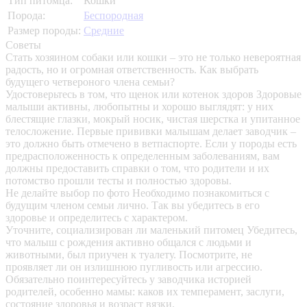
Тип питомца:
Кошки
Порода:
Беспородная
Размер породы:
Средние
Советы
Стать хозяином собаки или кошки – это не только невероятная
радость, но и огромная ответственность. Как выбрать
будущего четвероного члена семьи?
Удостоверьтесь в том, что щенок или котенок здоров
Здоровые
малыши активны, любопытны и хорошо выглядят: у них
блестящие глазки, мокрый носик, чистая шерстка и упитанное
телосложение. Первые прививки малышам делает заводчик –
это должно быть отмечено в ветпаспорте. Если у породы есть
предрасположенность к определенным заболеваниям, вам
должны предоставить справки о том, что родители и их
потомство прошли тесты и полностью здоровы.
Не делайте выбор по фото
Необходимо познакомиться с
будущим членом семьи лично. Так вы убедитесь в его
здоровье и определитесь с характером.
Уточните, социализирован ли маленький питомец
Убедитесь,
что малыш с рождения активно общался с людьми и
животными, был приучен к туалету. Посмотрите, не
проявляет ли он излишнюю пугливость или агрессию.
Обязательно поинтересуйтесь у заводчика историей
родителей, особенно мамы: каков их темперамент, заслуги,
состояние здоровья и возраст вязки.