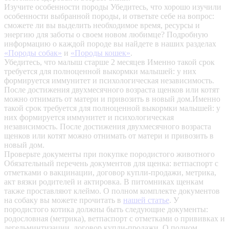
Изучите особенности породы
Убедитесь, что хорошо изучили
особенности выбранной породы, и ответьте себе на вопрос:
сможете ли вы выделить необходимое время, ресурсы и
энергию для заботы о своем новом любимце? Подробную
информацию о каждой породе вы найдете в наших разделах
«Породы собак»
и
«Породы кошек»
.
Убедитесь, что малыш старше 2 месяцев
Именно такой срок
требуется для полноценной выкормки малышей: у них
формируется иммунитет и психологическая независимость.
После достижения двухмесячного возраста щенков или котят
можно отнимать от матери и привозить в новый дом.Именно
такой срок требуется для полноценной выкормки малышей: у
них формируется иммунитет и психологическая
независимость. После достижения двухмесячного возраста
щенков или котят можно отнимать от матери и привозить в
новый дом.
Проверьте документы при покупке породистого животного
Обязательный перечень документов для щенка: ветпаспорт с
отметками о вакцинации, договор купли-продажи, метрика,
акт вязки родителей и актировка. В питомниках щенкам
также проставляют клеймо. О полном комплекте документов
на собаку вы можете прочитать в
нашей статье
.
У
породистого котика должны быть следующие документы:
родословная (метрика), ветпаспорт с отметками о прививках и
дегельминтизации, договор купли-продажи. О полном