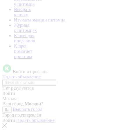
у питомца
Выбрать
кличку
Изучаем эмоции питомца
Журнал
о питомцах
Kinpet для
продавцов
Kinpet
помогает
приютам
Войти в профиль
Подать объявление
Нет результатов
Войти
Москва
Ваш город
Москва
?
Выбрать город
Да
Город подтверждён
Войти
Подать объявление