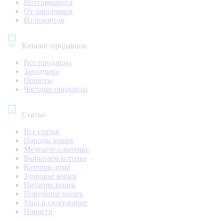
Потерявшиеся
От заводчиков
Из приютов
Каталог продавцов
Все продавцы
Заводчики
Приюты
Частные продавцы
Статьи
Все статьи
Породы кошек
Мечтаете о котенке
Выбираем котенка
Котенок дома
Здоровье кошек
Питание кошек
Поведение кошек
Уход и содержание
Новости