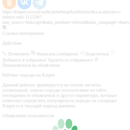
https://kinpet.ru/card/sankt-peterburg/koshki/nochka-iz-priyuta-v-
dobrye-ruki-112558/?
utm_source=linkcopy&utm_medium=referral&utm_campaign=sharec
Ссылка скопирована
Действия
Позвонить
Написать сообщение
Поделиться
Добавить в избранное
Удалить из избранного
Пожаловаться на объявление
Рейтинг породы на Kinpet
Данный рейтинг формируется на основе частоты
упоминаний, поиска породы посетителями на сайте,
посещаемости объявлений и других параметрах, которые
помогают определить популярность породы на площадке
Kinpet.ru в текущий период времени.
Объявления пользователя