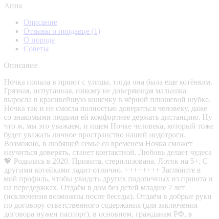
Анна
Описание
Отзывы о продавце
(1)
О породе
Советы
Описание
Ночка попала в приют с улицы, тогда она была еще котëнком.
Грязная, испуганная, никому не доверяющая малышка
выросла в красивейшую кошечку в чëрной плюшевой шубке.
Ночка так и не смогла полностью довериться человеку, даже
со знакомыми людьми ей комфортнее держать дистанцию. Ну
что ж, мы это уважаем, и ищем Ночке человека, который тоже
будет уважать личное пространство нашей недотроги.
Возможно, в любящей семье со временем Ночка сможет
научиться доверять, станет контактной. Любовь делает чудеса
💖 Родилась в 2020. Привита, стерилизована. Лоток на 5+. С
другими котейками ладит отлично. ++++++++ Загляните в
мой профиль, чтобы увидеть других подопечных из приюта и
на передержках. Отдаём в дом без детей младше 7 лет
(исключения возможны после беседы). Отдаём в добрые руки
по договору ответственного содержания (для заключения
договора нужен паспорт), в основном, гражданам РФ, в