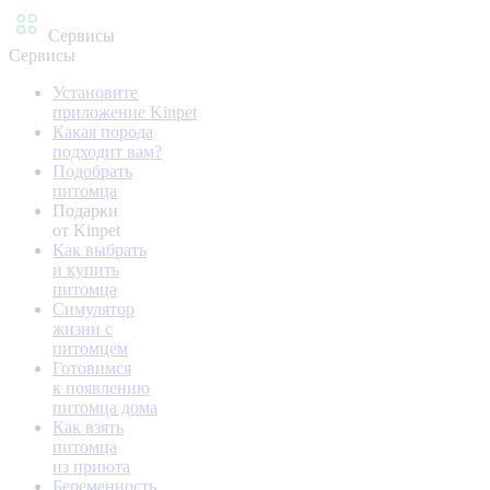
Сервисы
Сервисы
Установите
приложение Kinpet
Какая порода
подходит вам?
Подобрать
питомца
Подарки
от Kinpet
Как выбрать
и купить
питомца
Симулятор
жизни с
питомцем
Готовимся
к появлению
питомца дома
Как взять
питомца
из приюта
Беременность