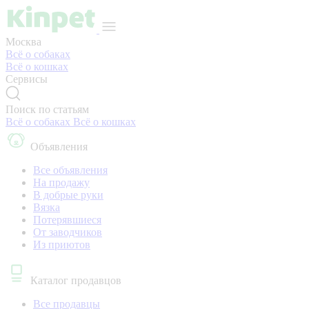
Москва
Всё о собаках
Всё о кошках
Сервисы
Поиск по статьям
Всё о собаках
Всё о кошках
Объявления
Все объявления
На продажу
В добрые руки
Вязка
Потерявшиеся
От заводчиков
Из приютов
Каталог продавцов
Все продавцы