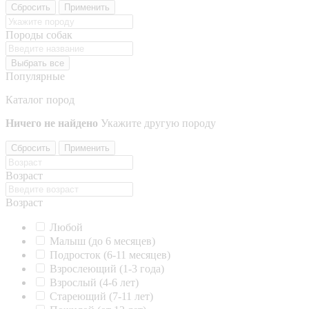
Сбросить
Применить
Породы собак
Выбрать все
Популярные
Каталог пород
Ничего не найдено
Укажите другую породу
Сбросить
Применить
Возраст
Возраст
Любой
Малыш (до 6 месяцев)
Подросток (6-11 месяцев)
Взрослеющий (1-3 года)
Взрослый (4-6 лет)
Стареющий (7-11 лет)