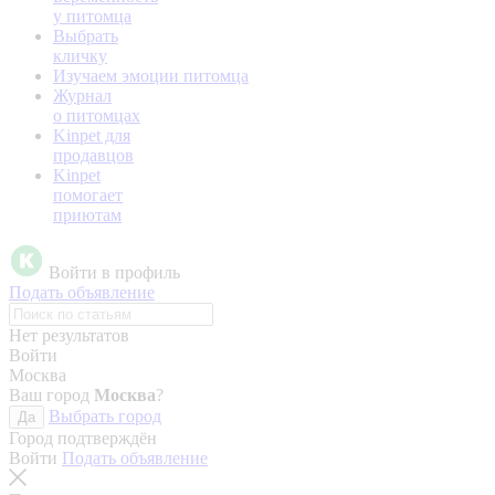
у питомца
Выбрать
кличку
Изучаем эмоции питомца
Журнал
о питомцах
Kinpet для
продавцов
Kinpet
помогает
приютам
Войти в профиль
Подать объявление
Нет результатов
Войти
Москва
Ваш город
Москва
?
Выбрать город
Да
Город подтверждён
Войти
Подать объявление