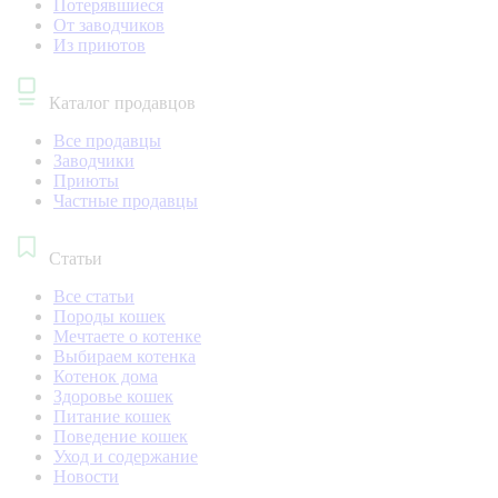
Потерявшиеся
От заводчиков
Из приютов
Каталог продавцов
Все продавцы
Заводчики
Приюты
Частные продавцы
Статьи
Все статьи
Породы кошек
Мечтаете о котенке
Выбираем котенка
Котенок дома
Здоровье кошек
Питание кошек
Поведение кошек
Уход и содержание
Новости