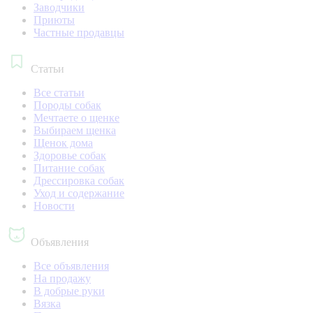
Заводчики
Приюты
Частные продавцы
Статьи
Все статьи
Породы собак
Мечтаете о щенке
Выбираем щенка
Щенок дома
Здоровье собак
Питание собак
Дрессировка собак
Уход и содержание
Новости
Объявления
Все объявления
На продажу
В добрые руки
Вязка