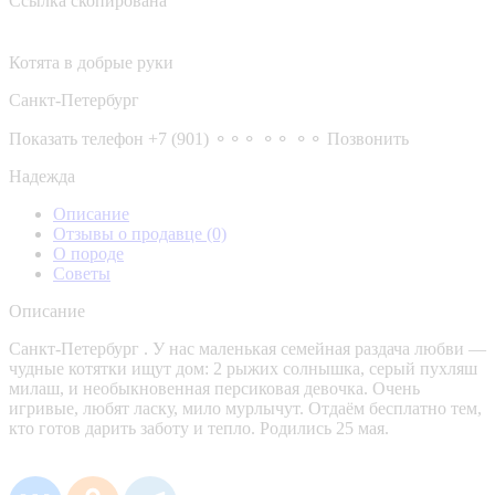
Ссылка скопирована
Котята в добрые руки
Санкт-Петербург
Показать телефон
+7 (901) ⚬⚬⚬ ⚬⚬ ⚬⚬
Позвонить
Надежда
Описание
Отзывы о продавце
(0)
О породе
Советы
Описание
Санкт-Петербург . У нас маленькая семейная раздача любви —
чудные котятки ищут дом: 2 рыжих солнышка, серый пухляш
милаш, и необыкновенная персиковая девочка. Очень
игривые, любят ласку, мило мурлычут. Отдаём бесплатно тем,
кто готов дарить заботу и тепло. Родились 25 мая.