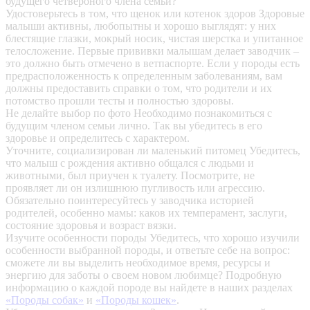
будущего четвероного члена семьи?
Удостоверьтесь в том, что щенок или котенок здоров
Здоровые
малыши активны, любопытны и хорошо выглядят: у них
блестящие глазки, мокрый носик, чистая шерстка и упитанное
телосложение. Первые прививки малышам делает заводчик –
это должно быть отмечено в ветпаспорте. Если у породы есть
предрасположенность к определенным заболеваниям, вам
должны предоставить справки о том, что родители и их
потомство прошли тесты и полностью здоровы.
Не делайте выбор по фото
Необходимо познакомиться с
будущим членом семьи лично. Так вы убедитесь в его
здоровье и определитесь с характером.
Уточните, социализирован ли маленький питомец
Убедитесь,
что малыш с рождения активно общался с людьми и
животными, был приучен к туалету. Посмотрите, не
проявляет ли он излишнюю пугливость или агрессию.
Обязательно поинтересуйтесь у заводчика историей
родителей, особенно мамы: каков их темперамент, заслуги,
состояние здоровья и возраст вязки.
Изучите особенности породы
Убедитесь, что хорошо изучили
особенности выбранной породы, и ответьте себе на вопрос:
сможете ли вы выделить необходимое время, ресурсы и
энергию для заботы о своем новом любимце? Подробную
информацию о каждой породе вы найдете в наших разделах
«Породы собак»
и
«Породы кошек»
.