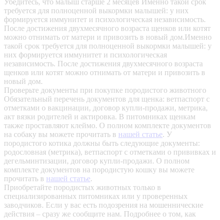
Убедитесь, что малыш старше 2 месяцев
Именно такой срок
требуется для полноценной выкормки малышей: у них
формируется иммунитет и психологическая независимость.
После достижения двухмесячного возраста щенков или котят
можно отнимать от матери и привозить в новый дом.Именно
такой срок требуется для полноценной выкормки малышей: у
них формируется иммунитет и психологическая
независимость. После достижения двухмесячного возраста
щенков или котят можно отнимать от матери и привозить в
новый дом.
Проверьте документы при покупке породистого животного
Обязательный перечень документов для щенка: ветпаспорт с
отметками о вакцинации, договор купли-продажи, метрика,
акт вязки родителей и актировка. В питомниках щенкам
также проставляют клеймо. О полном комплекте документов
на собаку вы можете прочитать в
нашей статье
.
У
породистого котика должны быть следующие документы:
родословная (метрика), ветпаспорт с отметками о прививках и
дегельминтизации, договор купли-продажи. О полном
комплекте документов на породистую кошку вы можете
прочитать в
нашей статье
.
Приобретайте породистых животных только в
специализированных питомниках или у проверенных
заводчиков. Если у вас есть подозрения на мошеннические
действия – сразу же сообщите нам.
Подробнее о том, как