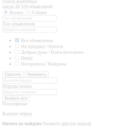
Поиск животных
среди 20 329 объявлений
Кошки
Собаки
Тип объявления
Все объявления
На продажу / Купить
Добрые руки / Взять бесплатно
Вязка
Потерялись / Найдены
Сбросить
Применить
Породы кошек
Выбрать все
Популярные
Каталог пород
Ничего не найдено
Укажите другую породу