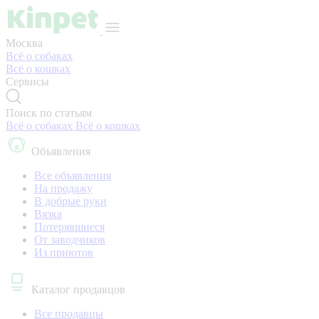
Москва
Всё о собаках
Всё о кошках
Сервисы
Поиск по статьям
Всё о собаках
Всё о кошках
Объявления
Все объявления
На продажу
В добрые руки
Вязка
Потерявшиеся
От заводчиков
Из приютов
Каталог продавцов
Все продавцы