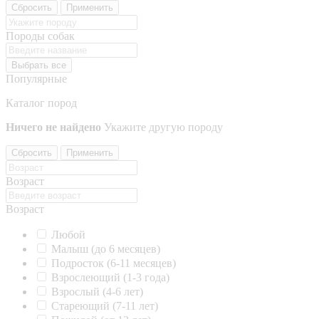
Сбросить
Применить
Породы собак
Выбрать все
Популярные
Каталог пород
Ничего не найдено
Укажите другую породу
Сбросить
Применить
Возраст
Возраст
Любой
Малыш (до 6 месяцев)
Подросток (6-11 месяцев)
Взрослеющий (1-3 года)
Взрослый (4-6 лет)
Стареющий (7-11 лет)