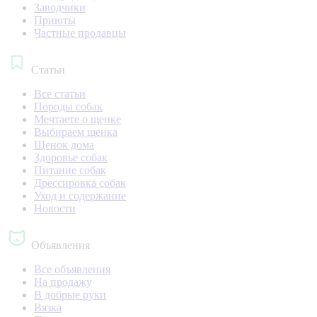
Заводчики
Приюты
Частные продавцы
Статьи
Все статьи
Породы собак
Мечтаете о щенке
Выбираем щенка
Щенок дома
Здоровье собак
Питание собак
Дрессировка собак
Уход и содержание
Новости
Объявления
Все объявления
На продажу
В добрые руки
Вязка