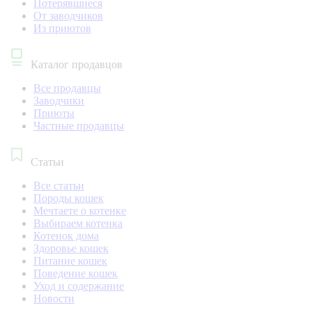
Потерявшиеся
От заводчиков
Из приютов
Каталог продавцов
Все продавцы
Заводчики
Приюты
Частные продавцы
Статьи
Все статьи
Породы кошек
Мечтаете о котенке
Выбираем котенка
Котенок дома
Здоровье кошек
Питание кошек
Поведение кошек
Уход и содержание
Новости