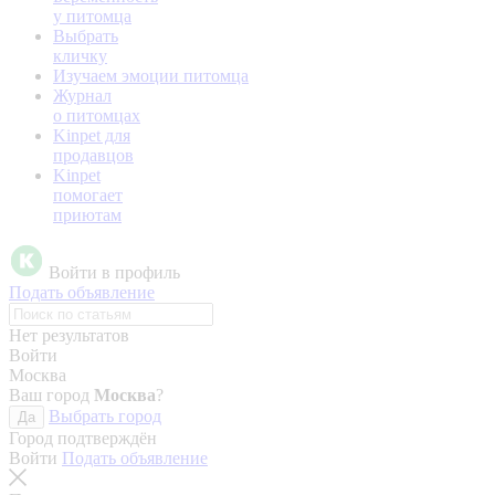
у питомца
Выбрать
кличку
Изучаем эмоции питомца
Журнал
о питомцах
Kinpet для
продавцов
Kinpet
помогает
приютам
Войти в профиль
Подать объявление
Нет результатов
Войти
Москва
Ваш город
Москва
?
Выбрать город
Да
Город подтверждён
Войти
Подать объявление