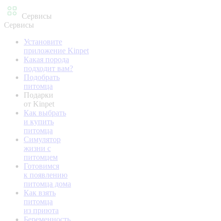
Сервисы
Сервисы
Установите
приложение Kinpet
Какая порода
подходит вам?
Подобрать
питомца
Подарки
от Kinpet
Как выбрать
и купить
питомца
Симулятор
жизни с
питомцем
Готовимся
к появлению
питомца дома
Как взять
питомца
из приюта
Беременность