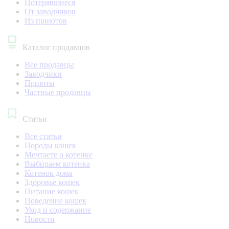
Потерявшиеся
От заводчиков
Из приютов
Каталог продавцов
Все продавцы
Заводчики
Приюты
Частные продавцы
Статьи
Все статьи
Породы кошек
Мечтаете о котенке
Выбираем котенка
Котенок дома
Здоровье кошек
Питание кошек
Поведение кошек
Уход и содержание
Новости