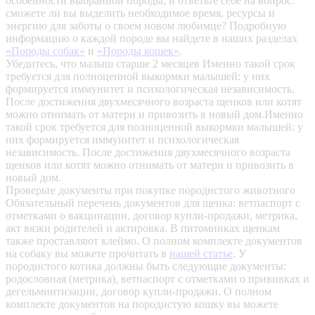
особенности выбранной породы, и ответьте себе на вопрос:
сможете ли вы выделить необходимое время, ресурсы и
энергию для заботы о своем новом любимце? Подробную
информацию о каждой породе вы найдете в наших разделах
«Породы собак»
и
«Породы кошек»
.
Убедитесь, что малыш старше 2 месяцев
Именно такой срок
требуется для полноценной выкормки малышей: у них
формируется иммунитет и психологическая независимость.
После достижения двухмесячного возраста щенков или котят
можно отнимать от матери и привозить в новый дом.Именно
такой срок требуется для полноценной выкормки малышей: у
них формируется иммунитет и психологическая
независимость. После достижения двухмесячного возраста
щенков или котят можно отнимать от матери и привозить в
новый дом.
Проверьте документы при покупке породистого животного
Обязательный перечень документов для щенка: ветпаспорт с
отметками о вакцинации, договор купли-продажи, метрика,
акт вязки родителей и актировка. В питомниках щенкам
также проставляют клеймо. О полном комплекте документов
на собаку вы можете прочитать в
нашей статье
.
У
породистого котика должны быть следующие документы:
родословная (метрика), ветпаспорт с отметками о прививках и
дегельминтизации, договор купли-продажи. О полном
комплекте документов на породистую кошку вы можете