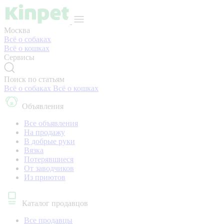
Москва
Всё о собаках
Всё о кошках
Сервисы
Поиск по статьям
Всё о собаках
Всё о кошках
Объявления
Все объявления
На продажу
В добрые руки
Вязка
Потерявшиеся
От заводчиков
Из приютов
Каталог продавцов
Все продавцы