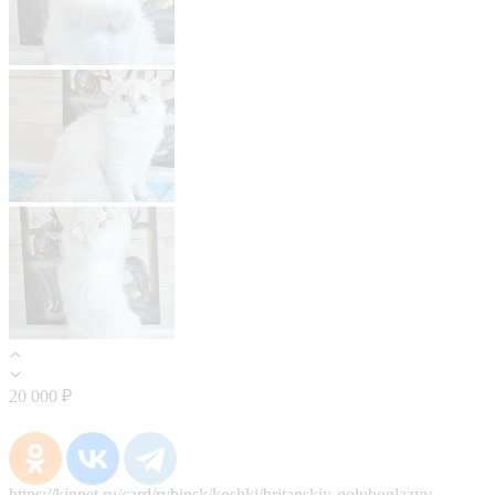
20 000 ₽
https://kinpet.ru/card/rybinsk/koshki/britanskiy-goluboglazyy-