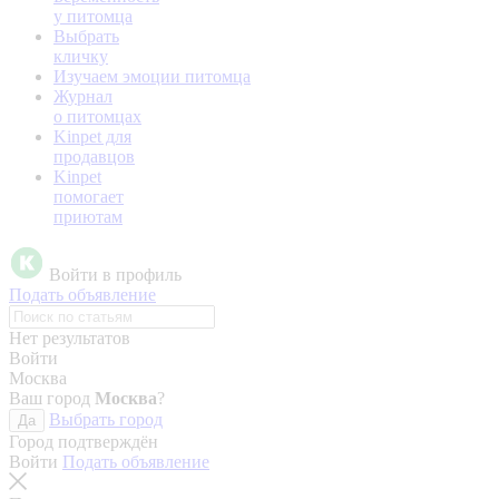
у питомца
Выбрать
кличку
Изучаем эмоции питомца
Журнал
о питомцах
Kinpet для
продавцов
Kinpet
помогает
приютам
Войти в профиль
Подать объявление
Нет результатов
Войти
Москва
Ваш город
Москва
?
Выбрать город
Да
Город подтверждён
Войти
Подать объявление