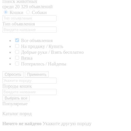
Поиск животных
среди 20 329 объявлений
Кошки
Собаки
Тип объявления
Все объявления
На продажу / Купить
Добрые руки / Взять бесплатно
Вязка
Потерялись / Найдены
Сбросить
Применить
Породы кошек
Выбрать все
Популярные
Каталог пород
Ничего не найдено
Укажите другую породу