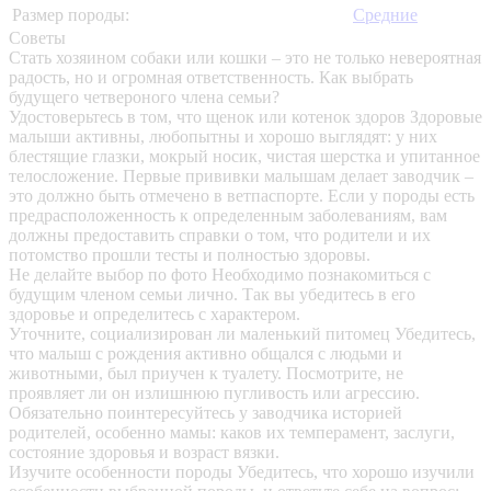
Размер породы:
Средние
Советы
Стать хозяином собаки или кошки – это не только невероятная
радость, но и огромная ответственность. Как выбрать
будущего четвероного члена семьи?
Удостоверьтесь в том, что щенок или котенок здоров
Здоровые
малыши активны, любопытны и хорошо выглядят: у них
блестящие глазки, мокрый носик, чистая шерстка и упитанное
телосложение. Первые прививки малышам делает заводчик –
это должно быть отмечено в ветпаспорте. Если у породы есть
предрасположенность к определенным заболеваниям, вам
должны предоставить справки о том, что родители и их
потомство прошли тесты и полностью здоровы.
Не делайте выбор по фото
Необходимо познакомиться с
будущим членом семьи лично. Так вы убедитесь в его
здоровье и определитесь с характером.
Уточните, социализирован ли маленький питомец
Убедитесь,
что малыш с рождения активно общался с людьми и
животными, был приучен к туалету. Посмотрите, не
проявляет ли он излишнюю пугливость или агрессию.
Обязательно поинтересуйтесь у заводчика историей
родителей, особенно мамы: каков их темперамент, заслуги,
состояние здоровья и возраст вязки.
Изучите особенности породы
Убедитесь, что хорошо изучили