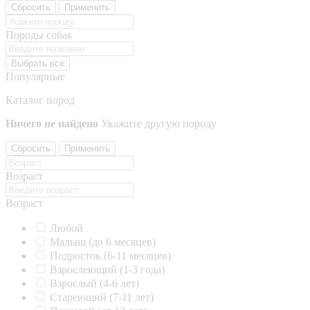
Сбросить
Применить
Породы собак
Выбрать все
Популярные
Каталог пород
Ничего не найдено
Укажите другую породу
Сбросить
Применить
Возраст
Возраст
Любой
Малыш (до 6 месяцев)
Подросток (6-11 месяцев)
Взрослеющий (1-3 года)
Взрослый (4-6 лет)
Стареющий (7-11 лет)