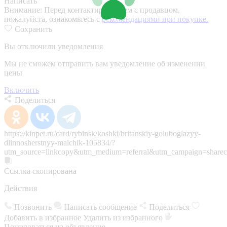
Написать
Внимание:
Перед контактированием с продавцом,
пожалуйста, ознакомьтесь с
рекомендациями при покупке.
Сохранить
Вы отключили уведомления
Мы не сможем отправить вам уведомление об изменении
цены
Включить
Поделиться
https://kinpet.ru/card/rybinsk/koshki/britanskiy-goluboglazyy-
dlinnosherstnyy-malchik-105834/?
utm_source=linkcopy&utm_medium=referral&utm_campaign=sharec
Ссылка скопирована
Действия
Позвонить
Написать сообщение
Поделиться
Добавить в избранное
Удалить из избранного
Пожаловаться на объявление