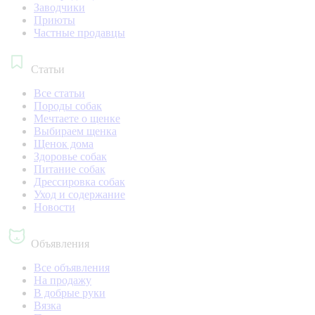
Заводчики
Приюты
Частные продавцы
Статьи
Все статьи
Породы собак
Мечтаете о щенке
Выбираем щенка
Щенок дома
Здоровье собак
Питание собак
Дрессировка собак
Уход и содержание
Новости
Объявления
Все объявления
На продажу
В добрые руки
Вязка