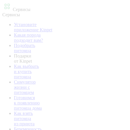
Сервисы
Сервисы
Установите
приложение Kinpet
Какая порода
подходит вам?
Подобрать
питомца
Подарки
от Kinpet
Как выбрать
и купить
питомца
Симулятор
жизни с
питомцем
Готовимся
к появлению
питомца дома
Как взять
питомца
из приюта
Беременность