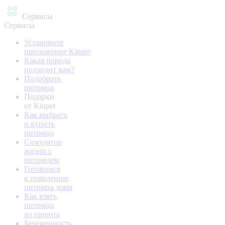
Сервисы
Сервисы
Установите
приложение Kinpet
Какая порода
подходит вам?
Подобрать
питомца
Подарки
от Kinpet
Как выбрать
и купить
питомца
Симулятор
жизни с
питомцем
Готовимся
к появлению
питомца дома
Как взять
питомца
из приюта
Беременность