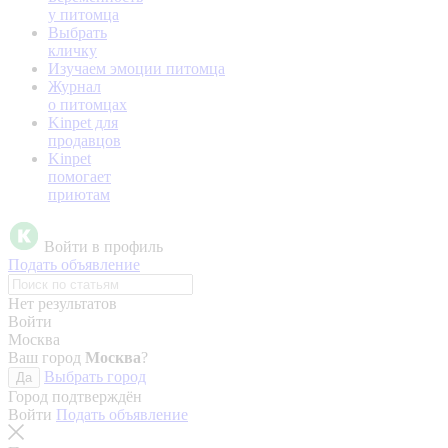
у питомца
Выбрать
кличку
Изучаем эмоции питомца
Журнал
о питомцах
Kinpet для
продавцов
Kinpet
помогает
приютам
Войти в профиль
Подать объявление
Нет результатов
Войти
Москва
Ваш город
Москва
?
Выбрать город
Да
Город подтверждён
Войти
Подать объявление