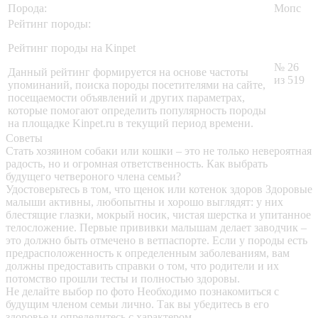
Порода:
Мопс
Рейтинг породы:
Рейтинг породы на Kinpet
№ 26
Данный рейтинг формируется на основе частоты
из 519
упоминаний, поиска породы посетителями на сайте,
посещаемости объявлений и других параметрах,
которые помогают определить популярность породы
на площадке Kinpet.ru в текущий период времени.
Советы
Стать хозяином собаки или кошки – это не только невероятная
радость, но и огромная ответственность. Как выбрать
будущего четвероного члена семьи?
Удостоверьтесь в том, что щенок или котенок здоров
Здоровые
малыши активны, любопытны и хорошо выглядят: у них
блестящие глазки, мокрый носик, чистая шерстка и упитанное
телосложение. Первые прививки малышам делает заводчик –
это должно быть отмечено в ветпаспорте. Если у породы есть
предрасположенность к определенным заболеваниям, вам
должны предоставить справки о том, что родители и их
потомство прошли тесты и полностью здоровы.
Не делайте выбор по фото
Необходимо познакомиться с
будущим членом семьи лично. Так вы убедитесь в его
здоровье и определитесь с характером.