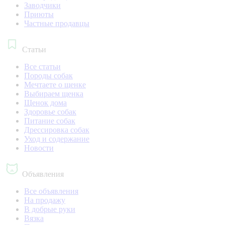
Заводчики
Приюты
Частные продавцы
Статьи
Все статьи
Породы собак
Мечтаете о щенке
Выбираем щенка
Щенок дома
Здоровье собак
Питание собак
Дрессировка собак
Уход и содержание
Новости
Объявления
Все объявления
На продажу
В добрые руки
Вязка