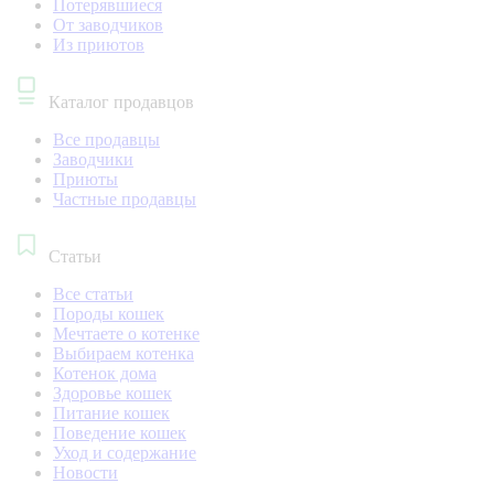
Потерявшиеся
От заводчиков
Из приютов
Каталог продавцов
Все продавцы
Заводчики
Приюты
Частные продавцы
Статьи
Все статьи
Породы кошек
Мечтаете о котенке
Выбираем котенка
Котенок дома
Здоровье кошек
Питание кошек
Поведение кошек
Уход и содержание
Новости