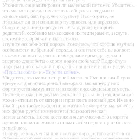
Уточните, социализирован ли маленький питомец
Убедитесь,
что малыш с рождения активно общался с людьми и
животными, был приучен к туалету. Посмотрите, не
проявляет ли он излишнюю пугливость или агрессию.
Обязательно поинтересуйтесь у заводчика историей
родителей, особенно мамы: каков их темперамент, заслуги,
состояние здоровья и возраст вязки.
Изучите особенности породы
Убедитесь, что хорошо изучили
особенности выбранной породы, и ответьте себе на вопрос:
сможете ли вы выделить необходимое время, ресурсы и
энергию для заботы о своем новом любимце? Подробную
информацию о каждой породе вы найдете в наших разделах
«Породы собак»
и
«Породы кошек»
.
Убедитесь, что малыш старше 2 месяцев
Именно такой срок
требуется для полноценной выкормки малышей: у них
формируется иммунитет и психологическая независимость.
После достижения двухмесячного возраста щенков или котят
можно отнимать от матери и привозить в новый дом.Именно
такой срок требуется для полноценной выкормки малышей: у
них формируется иммунитет и психологическая
независимость. После достижения двухмесячного возраста
щенков или котят можно отнимать от матери и привозить в
новый дом.
Проверьте документы при покупке породистого животного