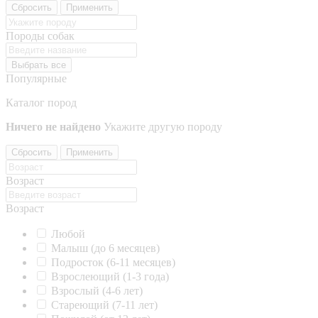
Сбросить
Применить
Породы собак
Выбрать все
Популярные
Каталог пород
Ничего не найдено
Укажите другую породу
Сбросить
Применить
Возраст
Возраст
Любой
Малыш (до 6 месяцев)
Подросток (6-11 месяцев)
Взрослеющий (1-3 года)
Взрослый (4-6 лет)
Стареющий (7-11 лет)