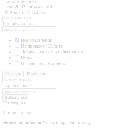
Поиск животных
среди 20 329 объявлений
Кошки
Собаки
Тип объявления
Все объявления
На продажу / Купить
Добрые руки / Взять бесплатно
Вязка
Потерялись / Найдены
Сбросить
Применить
Породы кошек
Выбрать все
Популярные
Каталог пород
Ничего не найдено
Укажите другую породу