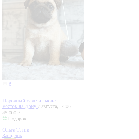
6
Породный мальчик мопса
Ростов-на-Дону
7 августа, 14:06
45 000 ₽
Подарок
Ольга Тутик
Заводчик