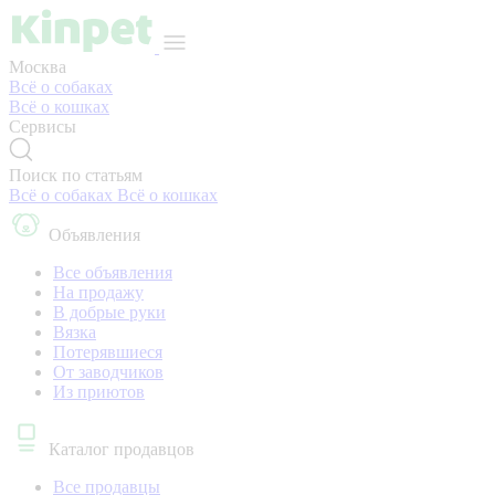
Москва
Всё о собаках
Всё о кошках
Сервисы
Поиск по статьям
Всё о собаках
Всё о кошках
Объявления
Все объявления
На продажу
В добрые руки
Вязка
Потерявшиеся
От заводчиков
Из приютов
Каталог продавцов
Все продавцы