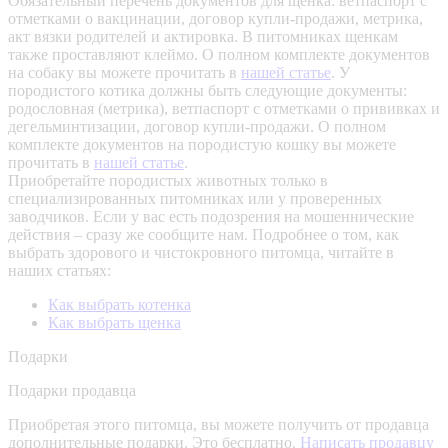
Обязательный перечень документов для щенка: ветпаспорт с
отметками о вакцинации, договор купли-продажи, метрика,
акт вязки родителей и актировка. В питомниках щенкам
также проставляют клеймо. О полном комплекте документов
на собаку вы можете прочитать в
нашей статье
.
У
породистого котика должны быть следующие документы:
родословная (метрика), ветпаспорт с отметками о прививках и
дегельминтизации, договор купли-продажи. О полном
комплекте документов на породистую кошку вы можете
прочитать в
нашей статье
.
Приобретайте породистых животных только в
специализированных питомниках или у проверенных
заводчиков. Если у вас есть подозрения на мошеннические
действия – сразу же сообщите нам.
Подробнее о том, как
выбрать здорового и чистокровного питомца, читайте в
наших статьях:
Как выбрать котенка
Как выбрать щенка
Подарки
Подарки продавца
Приобретая этого питомца, вы можете получить от продавца
дополнительные подарки. Это бесплатно.
Написать продавцу