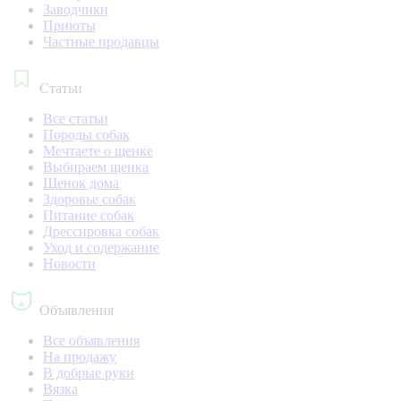
Заводчики
Приюты
Частные продавцы
Статьи
Все статьи
Породы собак
Мечтаете о щенке
Выбираем щенка
Щенок дома
Здоровье собак
Питание собак
Дрессировка собак
Уход и содержание
Новости
Объявления
Все объявления
На продажу
В добрые руки
Вязка