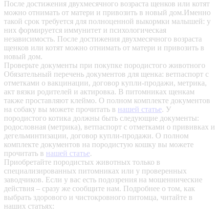
После достижения двухмесячного возраста щенков или котят
можно отнимать от матери и привозить в новый дом.Именно
такой срок требуется для полноценной выкормки малышей: у
них формируется иммунитет и психологическая
независимость. После достижения двухмесячного возраста
щенков или котят можно отнимать от матери и привозить в
новый дом.
Проверьте документы при покупке породистого животного
Обязательный перечень документов для щенка: ветпаспорт с
отметками о вакцинации, договор купли-продажи, метрика,
акт вязки родителей и актировка. В питомниках щенкам
также проставляют клеймо. О полном комплекте документов
на собаку вы можете прочитать в
нашей статье
.
У
породистого котика должны быть следующие документы:
родословная (метрика), ветпаспорт с отметками о прививках и
дегельминтизации, договор купли-продажи. О полном
комплекте документов на породистую кошку вы можете
прочитать в
нашей статье
.
Приобретайте породистых животных только в
специализированных питомниках или у проверенных
заводчиков. Если у вас есть подозрения на мошеннические
действия – сразу же сообщите нам.
Подробнее о том, как
выбрать здорового и чистокровного питомца, читайте в
наших статьях: