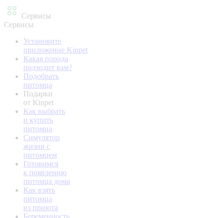
Сервисы
Сервисы
Установите
приложение Kinpet
Какая порода
подходит вам?
Подобрать
питомца
Подарки
от Kinpet
Как выбрать
и купить
питомца
Симулятор
жизни с
питомцем
Готовимся
к появлению
питомца дома
Как взять
питомца
из приюта
Беременность