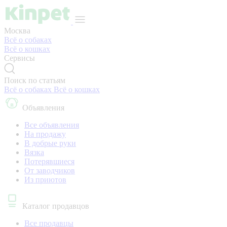
Москва
Всё о собаках
Всё о кошках
Сервисы
Поиск по статьям
Всё о собаках
Всё о кошках
Объявления
Все объявления
На продажу
В добрые руки
Вязка
Потерявшиеся
От заводчиков
Из приютов
Каталог продавцов
Все продавцы