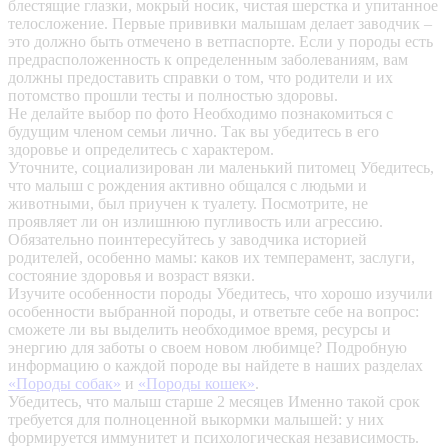
блестящие глазки, мокрый носик, чистая шерстка и упитанное
телосложение. Первые прививки малышам делает заводчик –
это должно быть отмечено в ветпаспорте. Если у породы есть
предрасположенность к определенным заболеваниям, вам
должны предоставить справки о том, что родители и их
потомство прошли тесты и полностью здоровы.
Не делайте выбор по фото
Необходимо познакомиться с
будущим членом семьи лично. Так вы убедитесь в его
здоровье и определитесь с характером.
Уточните, социализирован ли маленький питомец
Убедитесь,
что малыш с рождения активно общался с людьми и
животными, был приучен к туалету. Посмотрите, не
проявляет ли он излишнюю пугливость или агрессию.
Обязательно поинтересуйтесь у заводчика историей
родителей, особенно мамы: каков их темперамент, заслуги,
состояние здоровья и возраст вязки.
Изучите особенности породы
Убедитесь, что хорошо изучили
особенности выбранной породы, и ответьте себе на вопрос:
сможете ли вы выделить необходимое время, ресурсы и
энергию для заботы о своем новом любимце? Подробную
информацию о каждой породе вы найдете в наших разделах
«Породы собак»
и
«Породы кошек»
.
Убедитесь, что малыш старше 2 месяцев
Именно такой срок
требуется для полноценной выкормки малышей: у них
формируется иммунитет и психологическая независимость.