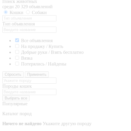
Поиск животных
среди 20 329 объявлений
Кошки
Собаки
Тип объявления
Все объявления
На продажу / Купить
Добрые руки / Взять бесплатно
Вязка
Потерялись / Найдены
Сбросить
Применить
Породы кошек
Выбрать все
Популярные
Каталог пород
Ничего не найдено
Укажите другую породу