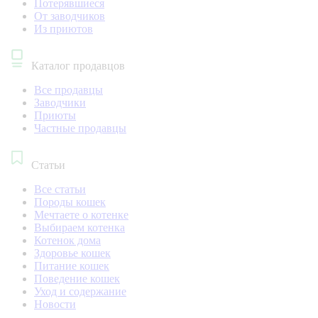
Потерявшиеся
От заводчиков
Из приютов
Каталог продавцов
Все продавцы
Заводчики
Приюты
Частные продавцы
Статьи
Все статьи
Породы кошек
Мечтаете о котенке
Выбираем котенка
Котенок дома
Здоровье кошек
Питание кошек
Поведение кошек
Уход и содержание
Новости