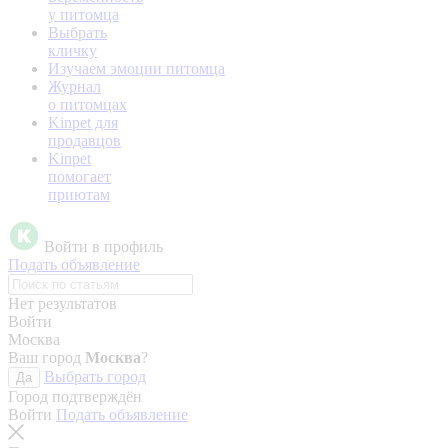
у питомца
Выбрать
кличку
Изучаем эмоции питомца
Журнал
о питомцах
Kinpet для
продавцов
Kinpet
помогает
приютам
Войти в профиль
Подать объявление
Нет результатов
Войти
Москва
Ваш город
Москва
?
Выбрать город
Да
Город подтверждён
Войти
Подать объявление