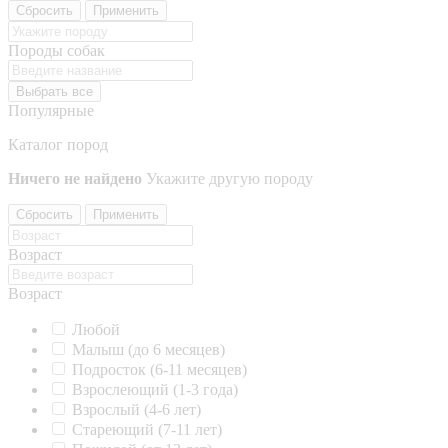
Сбросить
Применить
Породы собак
Выбрать все
Популярные
Каталог пород
Ничего не найдено
Укажите другую породу
Сбросить
Применить
Возраст
Возраст
Любой
Малыш (до 6 месяцев)
Подросток (6-11 месяцев)
Взрослеющий (1-3 года)
Взрослый (4-6 лет)
Стареющий (7-11 лет)