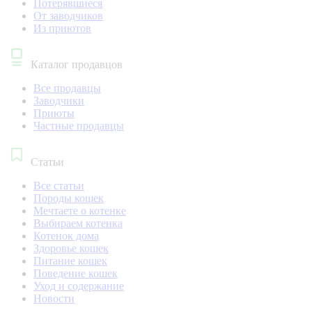
Потерявшиеся
От заводчиков
Из приютов
Каталог продавцов
Все продавцы
Заводчики
Приюты
Частные продавцы
Статьи
Все статьи
Породы кошек
Мечтаете о котенке
Выбираем котенка
Котенок дома
Здоровье кошек
Питание кошек
Поведение кошек
Уход и содержание
Новости