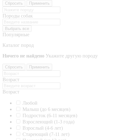
Сбросить
Применить
Породы собак
Выбрать все
Популярные
Каталог пород
Ничего не найдено
Укажите другую породу
Сбросить
Применить
Возраст
Возраст
Любой
Малыш (до 6 месяцев)
Подросток (6-11 месяцев)
Взрослеющий (1-3 года)
Взрослый (4-6 лет)
Стареющий (7-11 лет)