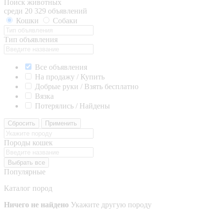
Поиск животных
среди 20 329 объявлений
Кошки
Собаки
Тип объявления
Все объявления
На продажу / Купить
Добрые руки / Взять бесплатно
Вязка
Потерялись / Найдены
Сбросить
Применить
Породы кошек
Выбрать все
Популярные
Каталог пород
Ничего не найдено
Укажите другую породу