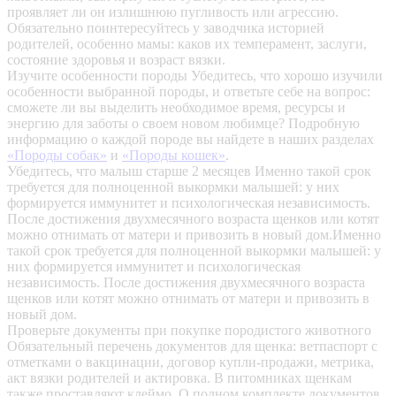
проявляет ли он излишнюю пугливость или агрессию.
Обязательно поинтересуйтесь у заводчика историей
родителей, особенно мамы: каков их темперамент, заслуги,
состояние здоровья и возраст вязки.
Изучите особенности породы
Убедитесь, что хорошо изучили
особенности выбранной породы, и ответьте себе на вопрос:
сможете ли вы выделить необходимое время, ресурсы и
энергию для заботы о своем новом любимце? Подробную
информацию о каждой породе вы найдете в наших разделах
«Породы собак»
и
«Породы кошек»
.
Убедитесь, что малыш старше 2 месяцев
Именно такой срок
требуется для полноценной выкормки малышей: у них
формируется иммунитет и психологическая независимость.
После достижения двухмесячного возраста щенков или котят
можно отнимать от матери и привозить в новый дом.Именно
такой срок требуется для полноценной выкормки малышей: у
них формируется иммунитет и психологическая
независимость. После достижения двухмесячного возраста
щенков или котят можно отнимать от матери и привозить в
новый дом.
Проверьте документы при покупке породистого животного
Обязательный перечень документов для щенка: ветпаспорт с
отметками о вакцинации, договор купли-продажи, метрика,
акт вязки родителей и актировка. В питомниках щенкам
также проставляют клеймо. О полном комплекте документов