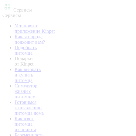
Сервисы
Сервисы
Установите
приложение Kinpet
Какая порода
подходит вам?
Подобрать
питомца
Подарки
от Kinpet
Как выбрать
и купить
питомца
Симулятор
жизни с
питомцем
Готовимся
к появлению
питомца дома
Как взять
питомца
из приюта
Беременность