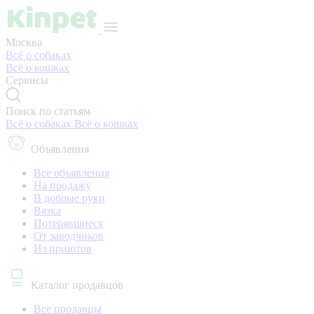
Москва
Всё о собаках
Всё о кошках
Сервисы
Поиск по статьям
Всё о собаках
Всё о кошках
Объявления
Все объявления
На продажу
В добрые руки
Вязка
Потерявшиеся
От заводчиков
Из приютов
Каталог продавцов
Все продавцы