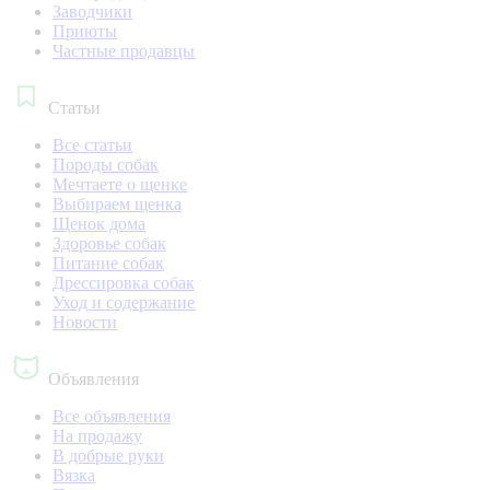
Заводчики
Приюты
Частные продавцы
Статьи
Все статьи
Породы собак
Мечтаете о щенке
Выбираем щенка
Щенок дома
Здоровье собак
Питание собак
Дрессировка собак
Уход и содержание
Новости
Объявления
Все объявления
На продажу
В добрые руки
Вязка