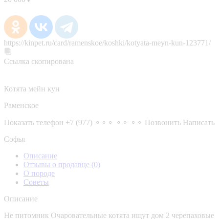
https://kinpet.ru/card/ramenskoe/koshki/kotyata-meyn-kun-123771/
Ссылка скопирована
Котята мейн кун
Раменское
Показать телефон
+7 (977) ⚬⚬⚬ ⚬⚬ ⚬⚬
Позвонить
Написать
Софья
Описание
Отзывы о продавце
(0)
О породе
Советы
Описание
Не питомник Очаровательные котята ищут дом 2 черепаховые