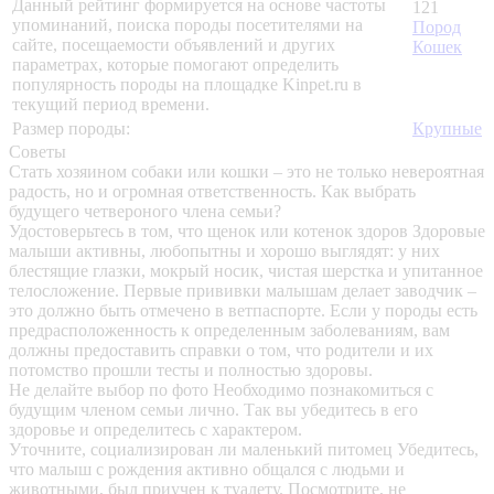
Данный рейтинг формируется на основе частоты
121
упоминаний, поиска породы посетителями на
Пород
сайте, посещаемости объявлений и других
Кошек
параметрах, которые помогают определить
популярность породы на площадке Kinpet.ru в
текущий период времени.
Размер породы:
Крупные
Советы
Стать хозяином собаки или кошки – это не только невероятная
радость, но и огромная ответственность. Как выбрать
будущего четвероного члена семьи?
Удостоверьтесь в том, что щенок или котенок здоров
Здоровые
малыши активны, любопытны и хорошо выглядят: у них
блестящие глазки, мокрый носик, чистая шерстка и упитанное
телосложение. Первые прививки малышам делает заводчик –
это должно быть отмечено в ветпаспорте. Если у породы есть
предрасположенность к определенным заболеваниям, вам
должны предоставить справки о том, что родители и их
потомство прошли тесты и полностью здоровы.
Не делайте выбор по фото
Необходимо познакомиться с
будущим членом семьи лично. Так вы убедитесь в его
здоровье и определитесь с характером.
Уточните, социализирован ли маленький питомец
Убедитесь,
что малыш с рождения активно общался с людьми и
животными, был приучен к туалету. Посмотрите, не