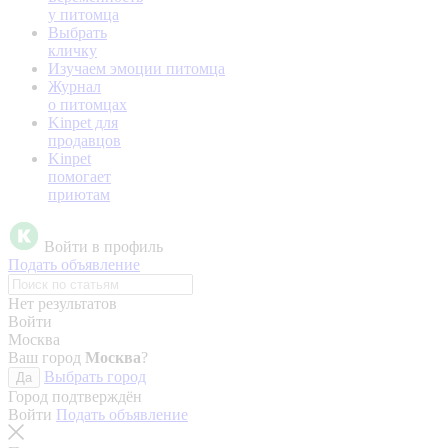
у питомца
Выбрать
кличку
Изучаем эмоции питомца
Журнал
о питомцах
Kinpet для
продавцов
Kinpet
помогает
приютам
Войти в профиль
Подать объявление
Нет результатов
Войти
Москва
Ваш город
Москва
?
Выбрать город
Да
Город подтверждён
Войти
Подать объявление