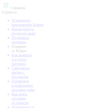
Сервисы
Сервисы
Установите
приложение Kinpet
Какая порода
подходит вам?
Подобрать
питомца
Подарки
от Kinpet
Как выбрать
и купить
питомца
Симулятор
жизни с
питомцем
Готовимся
к появлению
питомца дома
Как взять
питомца
из приюта
Беременность