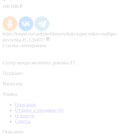
100 000 ₽
https://kinpet.ru/card/pushkino/sobaki/super-mikro-maltipu-
devochka-f1-128497/
Ссылка скопирована
Супер микро мальтипу девочка F1
Пушкино
Написать
Ульяна
Описание
Отзывы о продавце
(0)
О породе
Советы
Описание