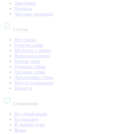
Заводчики
Приюты
Частные продавцы
Статьи
Все статьи
Породы собак
Мечтаете о щенке
Выбираем щенка
Щенок дома
Здоровье собак
Питание собак
Дрессировка собак
Уход и содержание
Новости
Объявления
Все объявления
На продажу
В добрые руки
Вязка