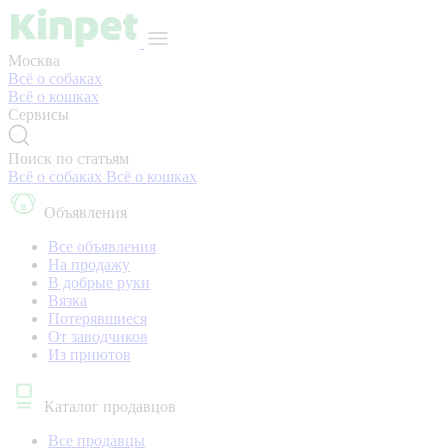
Москва
Всё о собаках
Всё о кошках
Сервисы
Поиск по статьям
Всё о собаках
Всё о кошках
Объявления
Все объявления
На продажу
В добрые руки
Вязка
Потерявшиеся
От заводчиков
Из приютов
Каталог продавцов
Все продавцы