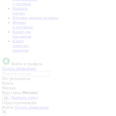
у питомца
Выбрать
кличку
Изучаем эмоции питомца
Журнал
о питомцах
Kinpet для
продавцов
Kinpet
помогает
приютам
Войти в профиль
Подать объявление
Нет результатов
Войти
Москва
Ваш город
Москва
?
Выбрать город
Да
Город подтверждён
Войти
Подать объявление