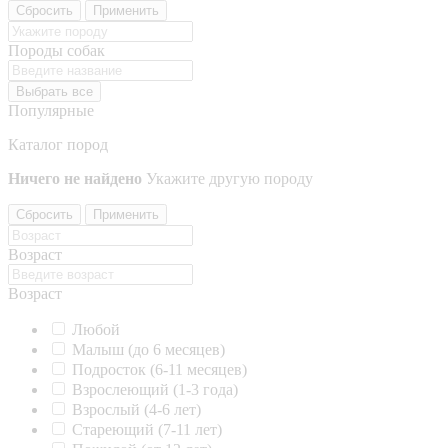
Сбросить
Применить
Породы собак
Выбрать все
Популярные
Каталог пород
Ничего не найдено
Укажите другую породу
Сбросить
Применить
Возраст
Возраст
Любой
Малыш (до 6 месяцев)
Подросток (6-11 месяцев)
Взрослеющий (1-3 года)
Взрослый (4-6 лет)
Стареющий (7-11 лет)