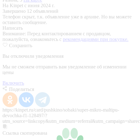
На Kinpet c июня 2024 г.
Завершено 12 объявлений
Телефон скрыт, т.к. объявление уже в архиве. Но вы можете
оставить сообщение.
Написать
Внимание:
Перед контактированием с продавцом,
пожалуйста, ознакомьтесь с
рекомендациями при покупке.
Сохранить
Вы отключили уведомления
Мы не сможем отправить вам уведомление об изменении
цены
Включить
Поделиться
https://kinpet.ru/card/pushkino/sobaki/super-mikro-maltipu-
devochka-f1-128497/?
utm_source=linkcopy&utm_medium=referral&utm_campaign=sharec
Ссылка скопирована