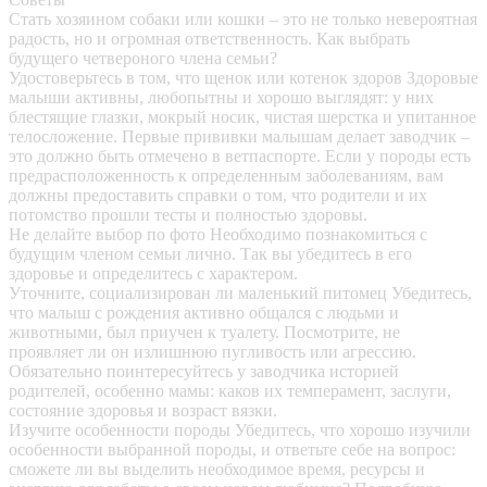
Стать хозяином собаки или кошки – это не только невероятная
радость, но и огромная ответственность. Как выбрать
будущего четвероного члена семьи?
Удостоверьтесь в том, что щенок или котенок здоров
Здоровые
малыши активны, любопытны и хорошо выглядят: у них
блестящие глазки, мокрый носик, чистая шерстка и упитанное
телосложение. Первые прививки малышам делает заводчик –
это должно быть отмечено в ветпаспорте. Если у породы есть
предрасположенность к определенным заболеваниям, вам
должны предоставить справки о том, что родители и их
потомство прошли тесты и полностью здоровы.
Не делайте выбор по фото
Необходимо познакомиться с
будущим членом семьи лично. Так вы убедитесь в его
здоровье и определитесь с характером.
Уточните, социализирован ли маленький питомец
Убедитесь,
что малыш с рождения активно общался с людьми и
животными, был приучен к туалету. Посмотрите, не
проявляет ли он излишнюю пугливость или агрессию.
Обязательно поинтересуйтесь у заводчика историей
родителей, особенно мамы: каков их темперамент, заслуги,
состояние здоровья и возраст вязки.
Изучите особенности породы
Убедитесь, что хорошо изучили
особенности выбранной породы, и ответьте себе на вопрос:
сможете ли вы выделить необходимое время, ресурсы и