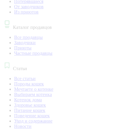
Потерявшиеся
От заводчиков
Из приютов
Каталог продавцов
Все продавцы
Заводчики
Приюты
Частные продавцы
Статьи
Все статьи
Породы кошек
Мечтаете о котенке
Выбираем котенка
Котенок дома
Здоровье кошек
Питание кошек
Поведение кошек
Уход и содержание
Новости