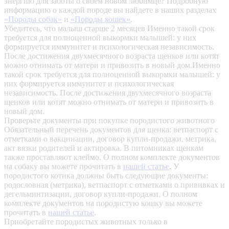
энергию для заботы о своем новом любимце? Подробную
информацию о каждой породе вы найдете в наших разделах
«Породы собак»
и
«Породы кошек»
.
Убедитесь, что малыш старше 2 месяцев
Именно такой срок
требуется для полноценной выкормки малышей: у них
формируется иммунитет и психологическая независимость.
После достижения двухмесячного возраста щенков или котят
можно отнимать от матери и привозить в новый дом.Именно
такой срок требуется для полноценной выкормки малышей: у
них формируется иммунитет и психологическая
независимость. После достижения двухмесячного возраста
щенков или котят можно отнимать от матери и привозить в
новый дом.
Проверьте документы при покупке породистого животного
Обязательный перечень документов для щенка: ветпаспорт с
отметками о вакцинации, договор купли-продажи, метрика,
акт вязки родителей и актировка. В питомниках щенкам
также проставляют клеймо. О полном комплекте документов
на собаку вы можете прочитать в
нашей статье
.
У
породистого котика должны быть следующие документы:
родословная (метрика), ветпаспорт с отметками о прививках и
дегельминтизации, договор купли-продажи. О полном
комплекте документов на породистую кошку вы можете
прочитать в
нашей статье
.
Приобретайте породистых животных только в