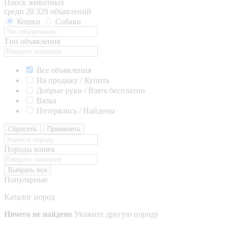
Поиск животных
среди 20 329 объявлений
Кошки
Собаки
Тип объявления
Все объявления
На продажу / Купить
Добрые руки / Взять бесплатно
Вязка
Потерялись / Найдены
Сбросить
Применить
Породы кошек
Выбрать все
Популярные
Каталог пород
Ничего не найдено
Укажите другую породу