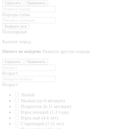
Сбросить
Применить
Породы собак
Выбрать все
Популярные
Каталог пород
Ничего не найдено
Укажите другую породу
Сбросить
Применить
Возраст
Возраст
Любой
Малыш (до 6 месяцев)
Подросток (6-11 месяцев)
Взрослеющий (1-3 года)
Взрослый (4-6 лет)
Стареющий (7-11 лет)