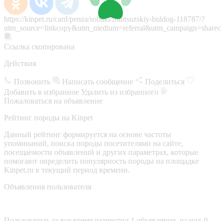
https://kinpet.ru/card/penza/sobaki/frantsuzskiy-buldog-118787/?
utm_source=linkcopy&utm_medium=referral&utm_campaign=sharec
Ссылка скопирована
Действия
Позвонить
Написать сообщение
Поделиться
Добавить в избранное
Удалить из избранного
Пожаловаться на объявление
Рейтинг породы на Kinpet
Данный рейтинг формируется на основе частоты
упоминаний, поиска породы посетителями на сайте,
посещаемости объявлений и других параметрах, которые
помогают определить популярность породы на площадке
Kinpet.ru в текущий период времени.
Объявления пользователя
Пользователь за все время разместил 1 объявление, из них 0