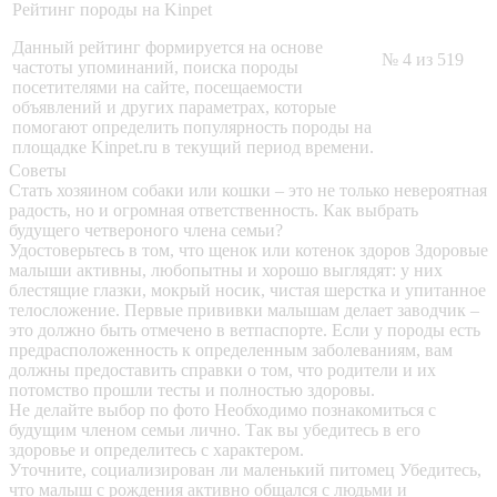
Рейтинг породы на Kinpet
Данный рейтинг формируется на основе
№ 4 из 519
частоты упоминаний, поиска породы
посетителями на сайте, посещаемости
объявлений и других параметрах, которые
помогают определить популярность породы на
площадке Kinpet.ru в текущий период времени.
Советы
Стать хозяином собаки или кошки – это не только невероятная
радость, но и огромная ответственность. Как выбрать
будущего четвероного члена семьи?
Удостоверьтесь в том, что щенок или котенок здоров
Здоровые
малыши активны, любопытны и хорошо выглядят: у них
блестящие глазки, мокрый носик, чистая шерстка и упитанное
телосложение. Первые прививки малышам делает заводчик –
это должно быть отмечено в ветпаспорте. Если у породы есть
предрасположенность к определенным заболеваниям, вам
должны предоставить справки о том, что родители и их
потомство прошли тесты и полностью здоровы.
Не делайте выбор по фото
Необходимо познакомиться с
будущим членом семьи лично. Так вы убедитесь в его
здоровье и определитесь с характером.
Уточните, социализирован ли маленький питомец
Убедитесь,
что малыш с рождения активно общался с людьми и