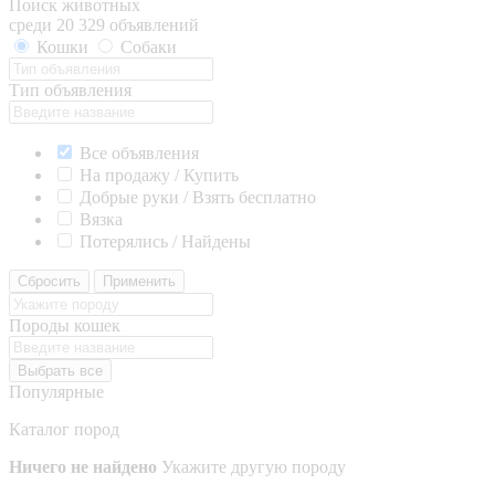
Поиск животных
среди 20 329 объявлений
Кошки
Собаки
Тип объявления
Все объявления
На продажу / Купить
Добрые руки / Взять бесплатно
Вязка
Потерялись / Найдены
Сбросить
Применить
Породы кошек
Выбрать все
Популярные
Каталог пород
Ничего не найдено
Укажите другую породу