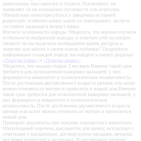
животными, был приучен к туалету. Посмотрите, не
проявляет ли он излишнюю пугливость или агрессию.
Обязательно поинтересуйтесь у заводчика историей
родителей, особенно мамы: каков их темперамент, заслуги,
состояние здоровья и возраст вязки.
Изучите особенности породы
Убедитесь, что хорошо изучили
особенности выбранной породы, и ответьте себе на вопрос:
сможете ли вы выделить необходимое время, ресурсы и
энергию для заботы о своем новом любимце? Подробную
информацию о каждой породе вы найдете в наших разделах
«Породы собак»
и
«Породы кошек»
.
Убедитесь, что малыш старше 2 месяцев
Именно такой срок
требуется для полноценной выкормки малышей: у них
формируется иммунитет и психологическая независимость.
После достижения двухмесячного возраста щенков или котят
можно отнимать от матери и привозить в новый дом.Именно
такой срок требуется для полноценной выкормки малышей: у
них формируется иммунитет и психологическая
независимость. После достижения двухмесячного возраста
щенков или котят можно отнимать от матери и привозить в
новый дом.
Проверьте документы при покупке породистого животного
Обязательный перечень документов для щенка: ветпаспорт с
отметками о вакцинации, договор купли-продажи, метрика,
акт вязки родителей и актировка. В питомниках щенкам