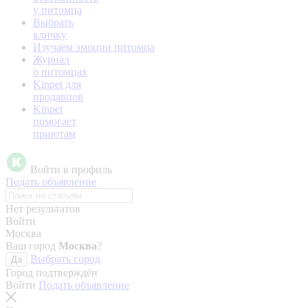
у питомца
Выбрать
кличку
Изучаем эмоции питомца
Журнал
о питомцах
Kinpet для
продавцов
Kinpet
помогает
приютам
Войти в профиль
Подать объявление
Нет результатов
Войти
Москва
Ваш город
Москва
?
Выбрать город
Да
Город подтверждён
Войти
Подать объявление