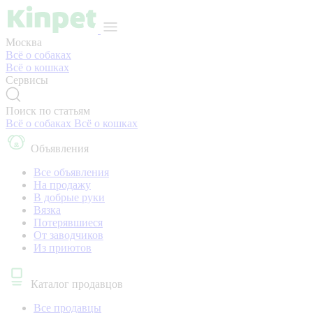
Москва
Всё о собаках
Всё о кошках
Сервисы
Поиск по статьям
Всё о собаках
Всё о кошках
Объявления
Все объявления
На продажу
В добрые руки
Вязка
Потерявшиеся
От заводчиков
Из приютов
Каталог продавцов
Все продавцы