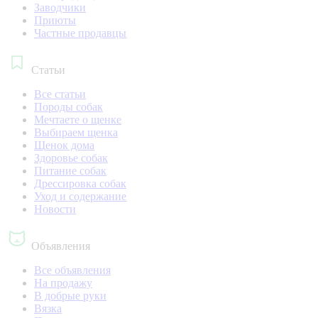
Заводчики
Приюты
Частные продавцы
Статьи
Все статьи
Породы собак
Мечтаете о щенке
Выбираем щенка
Щенок дома
Здоровье собак
Питание собак
Дрессировка собак
Уход и содержание
Новости
Объявления
Все объявления
На продажу
В добрые руки
Вязка