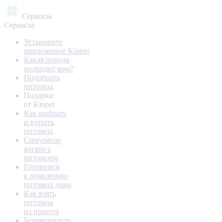
Сервисы
Сервисы
Установите
приложение Kinpet
Какая порода
подходит вам?
Подобрать
питомца
Подарки
от Kinpet
Как выбрать
и купить
питомца
Симулятор
жизни с
питомцем
Готовимся
к появлению
питомца дома
Как взять
питомца
из приюта
Беременность