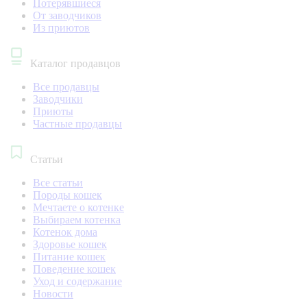
Потерявшиеся
От заводчиков
Из приютов
Каталог продавцов
Все продавцы
Заводчики
Приюты
Частные продавцы
Статьи
Все статьи
Породы кошек
Мечтаете о котенке
Выбираем котенка
Котенок дома
Здоровье кошек
Питание кошек
Поведение кошек
Уход и содержание
Новости