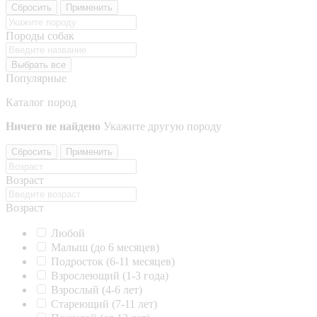
Сбросить
Применить
Породы собак
Выбрать все
Популярные
Каталог пород
Ничего не найдено
Укажите другую породу
Сбросить
Применить
Возраст
Возраст
Любой
Малыш (до 6 месяцев)
Подросток (6-11 месяцев)
Взрослеющий (1-3 года)
Взрослый (4-6 лет)
Стареющий (7-11 лет)