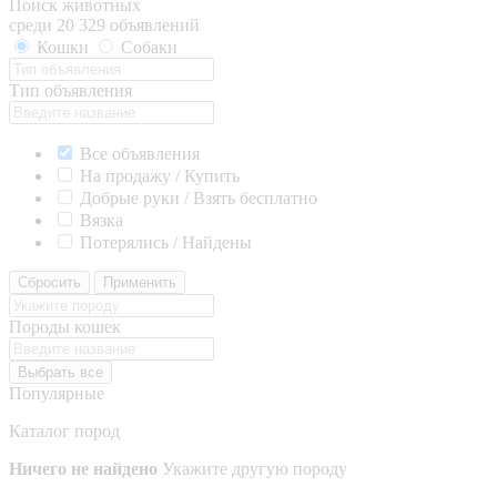
Поиск животных
среди 20 329 объявлений
Кошки
Собаки
Тип объявления
Все объявления
На продажу / Купить
Добрые руки / Взять бесплатно
Вязка
Потерялись / Найдены
Сбросить
Применить
Породы кошек
Выбрать все
Популярные
Каталог пород
Ничего не найдено
Укажите другую породу