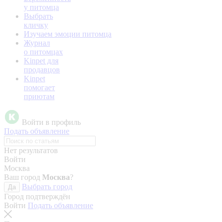
у питомца
Выбрать
кличку
Изучаем эмоции питомца
Журнал
о питомцах
Kinpet для
продавцов
Kinpet
помогает
приютам
Войти в профиль
Подать объявление
Нет результатов
Войти
Москва
Ваш город
Москва
?
Выбрать город
Да
Город подтверждён
Войти
Подать объявление