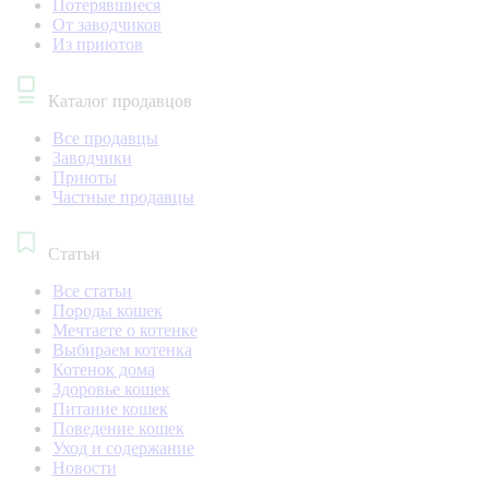
Потерявшиеся
От заводчиков
Из приютов
Каталог продавцов
Все продавцы
Заводчики
Приюты
Частные продавцы
Статьи
Все статьи
Породы кошек
Мечтаете о котенке
Выбираем котенка
Котенок дома
Здоровье кошек
Питание кошек
Поведение кошек
Уход и содержание
Новости