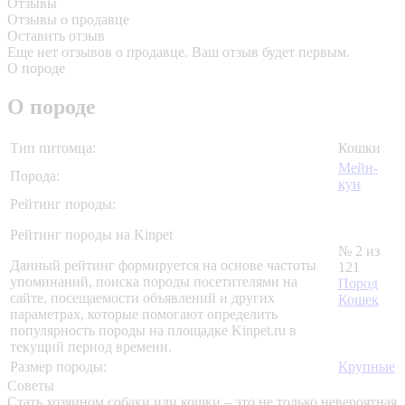
Отзывы
Отзывы о продавце
Оставить отзыв
Еще нет отзывов о продавце. Ваш отзыв будет первым.
О породе
О породе
Тип питомца:
Кошки
Мейн-
Порода:
кун
Рейтинг породы:
Рейтинг породы на Kinpet
№ 2 из
Данный рейтинг формируется на основе частоты
121
упоминаний, поиска породы посетителями на
Пород
сайте, посещаемости объявлений и других
Кошек
параметрах, которые помогают определить
популярность породы на площадке Kinpet.ru в
текущий период времени.
Размер породы:
Крупные
Советы
Стать хозяином собаки или кошки – это не только невероятная