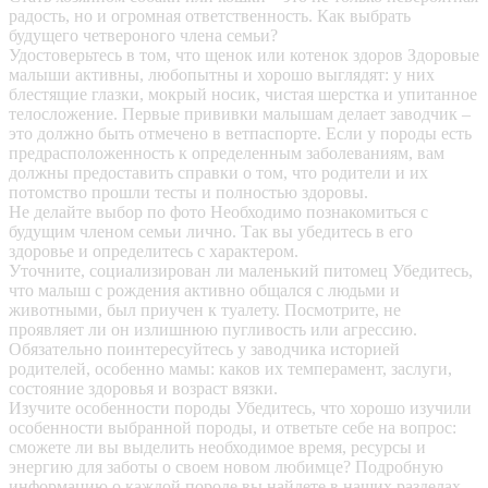
радость, но и огромная ответственность. Как выбрать
будущего четвероного члена семьи?
Удостоверьтесь в том, что щенок или котенок здоров
Здоровые
малыши активны, любопытны и хорошо выглядят: у них
блестящие глазки, мокрый носик, чистая шерстка и упитанное
телосложение. Первые прививки малышам делает заводчик –
это должно быть отмечено в ветпаспорте. Если у породы есть
предрасположенность к определенным заболеваниям, вам
должны предоставить справки о том, что родители и их
потомство прошли тесты и полностью здоровы.
Не делайте выбор по фото
Необходимо познакомиться с
будущим членом семьи лично. Так вы убедитесь в его
здоровье и определитесь с характером.
Уточните, социализирован ли маленький питомец
Убедитесь,
что малыш с рождения активно общался с людьми и
животными, был приучен к туалету. Посмотрите, не
проявляет ли он излишнюю пугливость или агрессию.
Обязательно поинтересуйтесь у заводчика историей
родителей, особенно мамы: каков их темперамент, заслуги,
состояние здоровья и возраст вязки.
Изучите особенности породы
Убедитесь, что хорошо изучили
особенности выбранной породы, и ответьте себе на вопрос:
сможете ли вы выделить необходимое время, ресурсы и
энергию для заботы о своем новом любимце? Подробную
информацию о каждой породе вы найдете в наших разделах