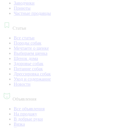
Заводчики
Приюты
Частные продавцы
Статьи
Все статьи
Породы собак
Мечтаете о щенке
Выбираем щенка
Щенок дома
Здоровье собак
Питание собак
Дрессировка собак
Уход и содержание
Новости
Объявления
Все объявления
На продажу
В добрые руки
Вязка