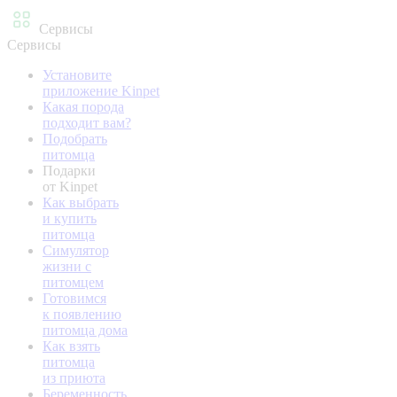
Сервисы
Сервисы
Установите
приложение Kinpet
Какая порода
подходит вам?
Подобрать
питомца
Подарки
от Kinpet
Как выбрать
и купить
питомца
Симулятор
жизни с
питомцем
Готовимся
к появлению
питомца дома
Как взять
питомца
из приюта
Беременность