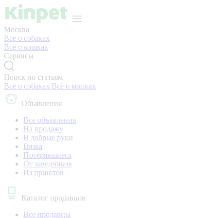
Москва
Всё о собаках
Всё о кошках
Сервисы
Поиск по статьям
Всё о собаках
Всё о кошках
Объявления
Все объявления
На продажу
В добрые руки
Вязка
Потерявшиеся
От заводчиков
Из приютов
Каталог продавцов
Все продавцы