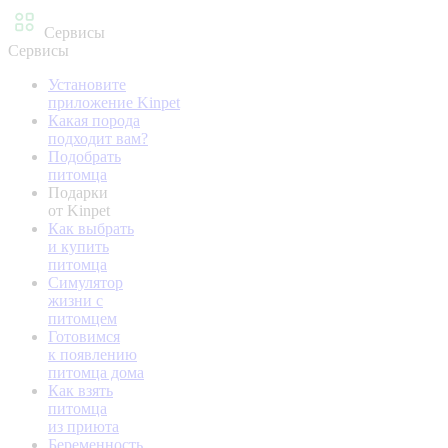
Сервисы
Сервисы
Установите
приложение Kinpet
Какая порода
подходит вам?
Подобрать
питомца
Подарки
от Kinpet
Как выбрать
и купить
питомца
Симулятор
жизни с
питомцем
Готовимся
к появлению
питомца дома
Как взять
питомца
из приюта
Беременность