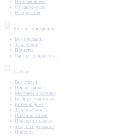
Потерявшиеся
От заводчиков
Из приютов
Каталог продавцов
Все продавцы
Заводчики
Приюты
Частные продавцы
Статьи
Все статьи
Породы кошек
Мечтаете о котенке
Выбираем котенка
Котенок дома
Здоровье кошек
Питание кошек
Поведение кошек
Уход и содержание
Новости