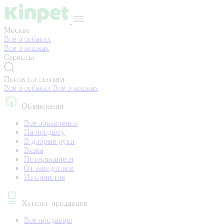
Москва
Всё о собаках
Всё о кошках
Сервисы
Поиск по статьям
Всё о собаках
Всё о кошках
Объявления
Все объявления
На продажу
В добрые руки
Вязка
Потерявшиеся
От заводчиков
Из приютов
Каталог продавцов
Все продавцы