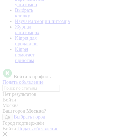
у питомца
Выбрать
кличку
Изучаем эмоции питомца
Журнал
о питомцах
Kinpet для
продавцов
Kinpet
помогает
приютам
Войти в профиль
Подать объявление
Нет результатов
Войти
Москва
Ваш город
Москва
?
Выбрать город
Да
Город подтверждён
Войти
Подать объявление