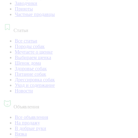
Заводчики
Приюты
Частные продавцы
Статьи
Все статьи
Породы собак
Мечтаете о щенке
Выбираем щенка
Щенок дома
Здоровье собак
Питание собак
Дрессировка собак
Уход и содержание
Новости
Объявления
Все объявления
На продажу
В добрые руки
Вязка