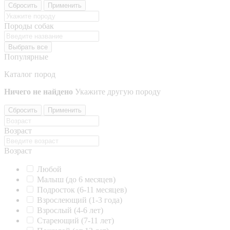
Сбросить
Применить
Породы собак
Выбрать все
Популярные
Каталог пород
Ничего не найдено
Укажите другую породу
Сбросить
Применить
Возраст
Возраст
Любой
Малыш (до 6 месяцев)
Подросток (6-11 месяцев)
Взрослеющий (1-3 года)
Взрослый (4-6 лет)
Стареющий (7-11 лет)