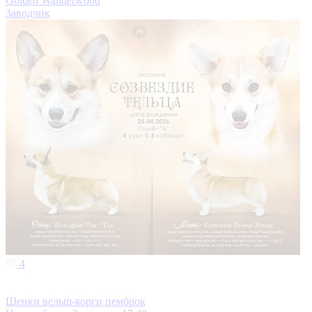
Golden Wanderwood
Заводчик
4
Щенки вельш-корги пемброк