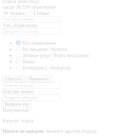
Поиск животных
среди 20 329 объявлений
Кошки
Собаки
Тип объявления
Все объявления
На продажу / Купить
Добрые руки / Взять бесплатно
Вязка
Потерялись / Найдены
Сбросить
Применить
Породы кошек
Выбрать все
Популярные
Каталог пород
Ничего не найдено
Укажите другую породу