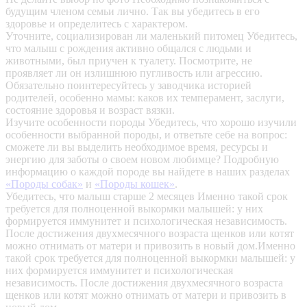
будущим членом семьи лично. Так вы убедитесь в его
здоровье и определитесь с характером.
Уточните, социализирован ли маленький питомец
Убедитесь,
что малыш с рождения активно общался с людьми и
животными, был приучен к туалету. Посмотрите, не
проявляет ли он излишнюю пугливость или агрессию.
Обязательно поинтересуйтесь у заводчика историей
родителей, особенно мамы: каков их темперамент, заслуги,
состояние здоровья и возраст вязки.
Изучите особенности породы
Убедитесь, что хорошо изучили
особенности выбранной породы, и ответьте себе на вопрос:
сможете ли вы выделить необходимое время, ресурсы и
энергию для заботы о своем новом любимце? Подробную
информацию о каждой породе вы найдете в наших разделах
«Породы собак»
и
«Породы кошек»
.
Убедитесь, что малыш старше 2 месяцев
Именно такой срок
требуется для полноценной выкормки малышей: у них
формируется иммунитет и психологическая независимость.
После достижения двухмесячного возраста щенков или котят
можно отнимать от матери и привозить в новый дом.Именно
такой срок требуется для полноценной выкормки малышей: у
них формируется иммунитет и психологическая
независимость. После достижения двухмесячного возраста
щенков или котят можно отнимать от матери и привозить в