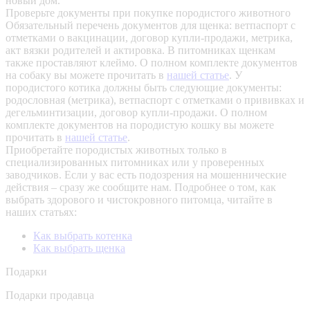
новый дом.
Проверьте документы при покупке породистого животного
Обязательный перечень документов для щенка: ветпаспорт с
отметками о вакцинации, договор купли-продажи, метрика,
акт вязки родителей и актировка. В питомниках щенкам
также проставляют клеймо. О полном комплекте документов
на собаку вы можете прочитать в
нашей статье
.
У
породистого котика должны быть следующие документы:
родословная (метрика), ветпаспорт с отметками о прививках и
дегельминтизации, договор купли-продажи. О полном
комплекте документов на породистую кошку вы можете
прочитать в
нашей статье
.
Приобретайте породистых животных только в
специализированных питомниках или у проверенных
заводчиков. Если у вас есть подозрения на мошеннические
действия – сразу же сообщите нам.
Подробнее о том, как
выбрать здорового и чистокровного питомца, читайте в
наших статьях:
Как выбрать котенка
Как выбрать щенка
Подарки
Подарки продавца