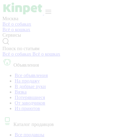
Москва
Всё о собаках
Всё о кошках
Сервисы
Поиск по статьям
Всё о собаках
Всё о кошках
Объявления
Все объявления
На продажу
В добрые руки
Вязка
Потерявшиеся
От заводчиков
Из приютов
Каталог продавцов
Все продавцы