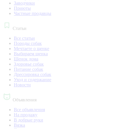
Заводчики
Приюты
Частные продавцы
Статьи
Все статьи
Породы собак
Мечтаете о щенке
Выбираем щенка
Щенок дома
Здоровье собак
Питание собак
Дрессировка собак
Уход и содержание
Новости
Объявления
Все объявления
На продажу
В добрые руки
Вязка