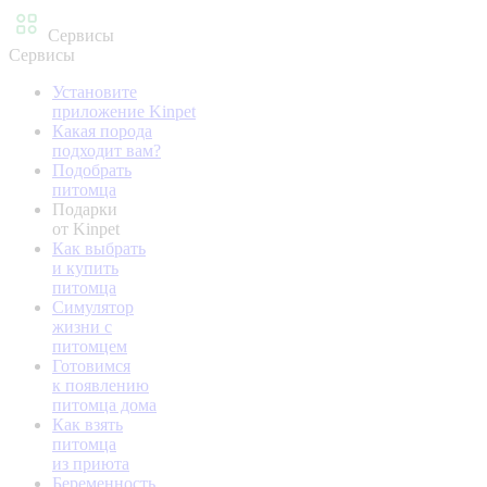
Сервисы
Сервисы
Установите
приложение Kinpet
Какая порода
подходит вам?
Подобрать
питомца
Подарки
от Kinpet
Как выбрать
и купить
питомца
Симулятор
жизни с
питомцем
Готовимся
к появлению
питомца дома
Как взять
питомца
из приюта
Беременность