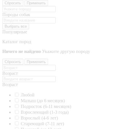
Сбросить
Применить
Породы собак
Выбрать все
Популярные
Каталог пород
Ничего не найдено
Укажите другую породу
Сбросить
Применить
Возраст
Возраст
Любой
Малыш (до 6 месяцев)
Подросток (6-11 месяцев)
Взрослеющий (1-3 года)
Взрослый (4-6 лет)
Стареющий (7-11 лет)