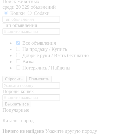
Поиск животных
среди 20 329 объявлений
Кошки
Собаки
Тип объявления
Все объявления
На продажу / Купить
Добрые руки / Взять бесплатно
Вязка
Потерялись / Найдены
Сбросить
Применить
Породы кошек
Выбрать все
Популярные
Каталог пород
Ничего не найдено
Укажите другую породу