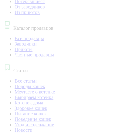
Потерявшиеся
От заводчиков
Из приютов
Каталог продавцов
Все продавцы
Заводчики
Приюты
Частные продавцы
Статьи
Все статьи
Породы кошек
Мечтаете о котенке
Выбираем котенка
Котенок дома
Здоровье кошек
Питание кошек
Поведение кошек
Уход и содержание
Новости