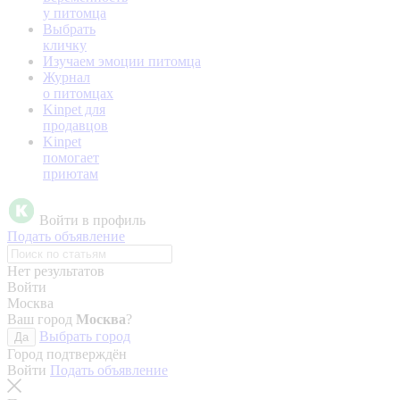
у питомца
Выбрать
кличку
Изучаем эмоции питомца
Журнал
о питомцах
Kinpet для
продавцов
Kinpet
помогает
приютам
Войти в профиль
Подать объявление
Нет результатов
Войти
Москва
Ваш город
Москва
?
Выбрать город
Да
Город подтверждён
Войти
Подать объявление