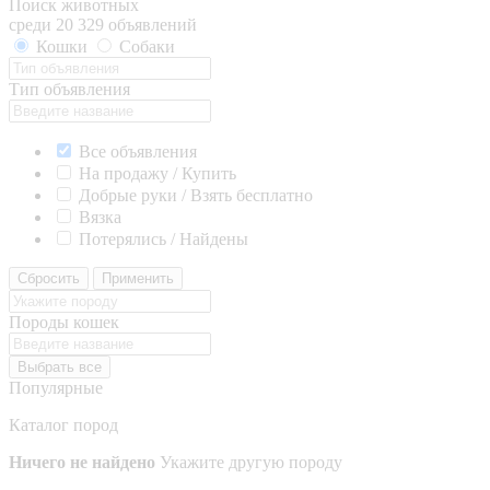
Поиск животных
среди 20 329 объявлений
Кошки
Собаки
Тип объявления
Все объявления
На продажу / Купить
Добрые руки / Взять бесплатно
Вязка
Потерялись / Найдены
Сбросить
Применить
Породы кошек
Выбрать все
Популярные
Каталог пород
Ничего не найдено
Укажите другую породу