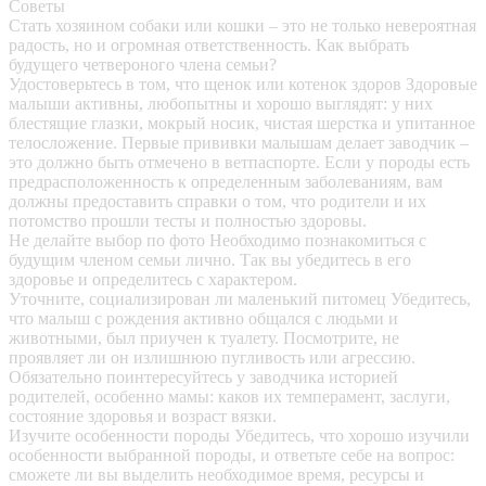
Советы
Стать хозяином собаки или кошки – это не только невероятная
радость, но и огромная ответственность. Как выбрать
будущего четвероного члена семьи?
Удостоверьтесь в том, что щенок или котенок здоров
Здоровые
малыши активны, любопытны и хорошо выглядят: у них
блестящие глазки, мокрый носик, чистая шерстка и упитанное
телосложение. Первые прививки малышам делает заводчик –
это должно быть отмечено в ветпаспорте. Если у породы есть
предрасположенность к определенным заболеваниям, вам
должны предоставить справки о том, что родители и их
потомство прошли тесты и полностью здоровы.
Не делайте выбор по фото
Необходимо познакомиться с
будущим членом семьи лично. Так вы убедитесь в его
здоровье и определитесь с характером.
Уточните, социализирован ли маленький питомец
Убедитесь,
что малыш с рождения активно общался с людьми и
животными, был приучен к туалету. Посмотрите, не
проявляет ли он излишнюю пугливость или агрессию.
Обязательно поинтересуйтесь у заводчика историей
родителей, особенно мамы: каков их темперамент, заслуги,
состояние здоровья и возраст вязки.
Изучите особенности породы
Убедитесь, что хорошо изучили
особенности выбранной породы, и ответьте себе на вопрос:
сможете ли вы выделить необходимое время, ресурсы и