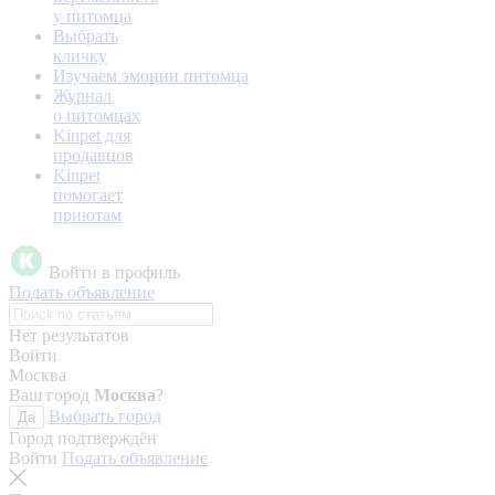
у питомца
Выбрать
кличку
Изучаем эмоции питомца
Журнал
о питомцах
Kinpet для
продавцов
Kinpet
помогает
приютам
Войти в профиль
Подать объявление
Нет результатов
Войти
Москва
Ваш город
Москва
?
Выбрать город
Да
Город подтверждён
Войти
Подать объявление