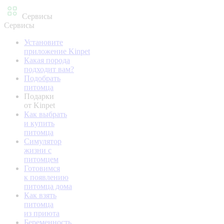
Сервисы
Сервисы
Установите
приложение Kinpet
Какая порода
подходит вам?
Подобрать
питомца
Подарки
от Kinpet
Как выбрать
и купить
питомца
Симулятор
жизни с
питомцем
Готовимся
к появлению
питомца дома
Как взять
питомца
из приюта
Беременность