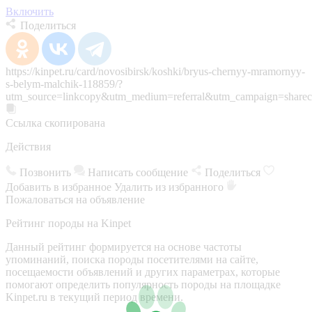
Включить
Поделиться
https://kinpet.ru/card/novosibirsk/koshki/bryus-chernyy-mramornyy-
s-belym-malchik-118859/?
utm_source=linkcopy&utm_medium=referral&utm_campaign=sharec
Ссылка скопирована
Действия
Позвонить
Написать сообщение
Поделиться
Добавить в избранное
Удалить из избранного
Пожаловаться на объявление
Рейтинг породы на Kinpet
Данный рейтинг формируется на основе частоты
упоминаний, поиска породы посетителями на сайте,
посещаемости объявлений и других параметрах, которые
помогают определить популярность породы на площадке
Kinpet.ru в текущий период времени.