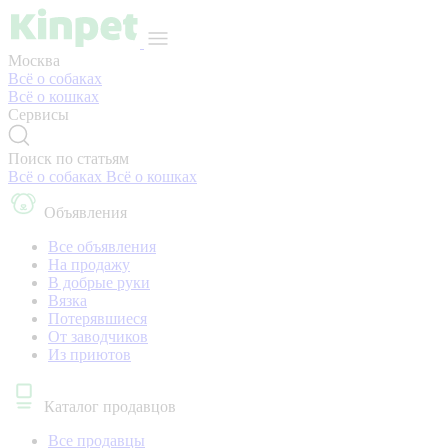
Москва
Всё о собаках
Всё о кошках
Сервисы
Поиск по статьям
Всё о собаках
Всё о кошках
Объявления
Все объявления
На продажу
В добрые руки
Вязка
Потерявшиеся
От заводчиков
Из приютов
Каталог продавцов
Все продавцы