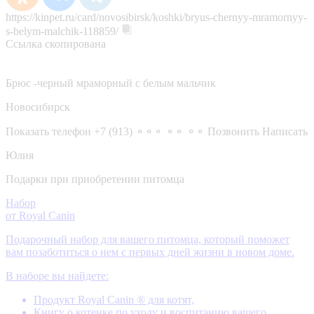
https://kinpet.ru/card/novosibirsk/koshki/bryus-chernyy-mramornyy-
s-belym-malchik-118859/
Ссылка скопирована
Брюс -черный мраморный с белым мальчик
Новосибирск
Показать телефон
+7 (913) ⚬⚬⚬ ⚬⚬ ⚬⚬
Позвонить
Написать
Юлия
Подарки при приобретении питомца
Набор
от Royal Canin
Подарочный набор для вашего питомца, который поможет
вам позаботиться о нем с первых дней жизни в новом доме.
В наборе вы найдете:
Продукт Royal Canin ® для котят,
Книгу о котенке по уходу и воспитанию вашего