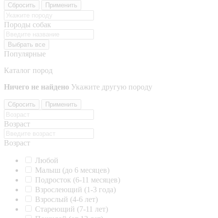
Сбросить
Применить
Породы собак
Выбрать все
Популярные
Каталог пород
Ничего не найдено
Укажите другую породу
Сбросить
Применить
Возраст
Возраст
Любой
Малыш (до 6 месяцев)
Подросток (6-11 месяцев)
Взрослеющий (1-3 года)
Взрослый (4-6 лет)
Стареющий (7-11 лет)