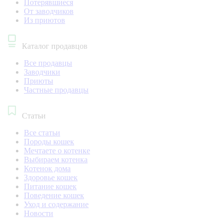
Потерявшиеся
От заводчиков
Из приютов
Каталог продавцов
Все продавцы
Заводчики
Приюты
Частные продавцы
Статьи
Все статьи
Породы кошек
Мечтаете о котенке
Выбираем котенка
Котенок дома
Здоровье кошек
Питание кошек
Поведение кошек
Уход и содержание
Новости