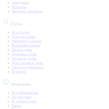
Заводчики
Приюты
Частные продавцы
Статьи
Все статьи
Породы собак
Мечтаете о щенке
Выбираем щенка
Щенок дома
Здоровье собак
Питание собак
Дрессировка собак
Уход и содержание
Новости
Объявления
Все объявления
На продажу
В добрые руки
Вязка