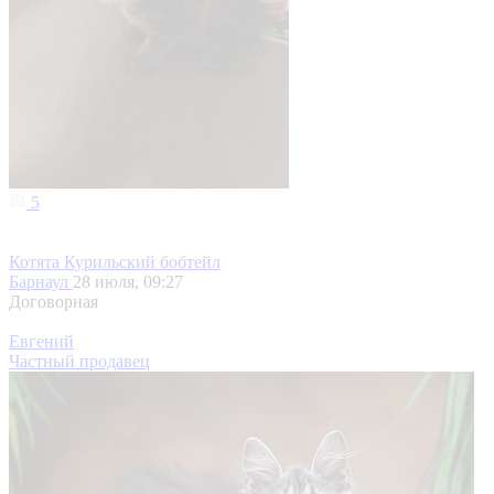
5
Котята Курильский бобтейл
Барнаул
28 июля, 09:27
Договорная
Евгений
Частный продавец