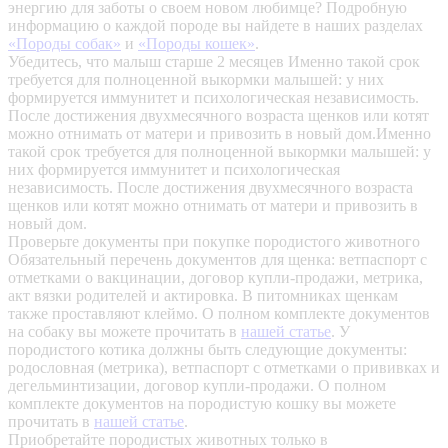
энергию для заботы о своем новом любимце? Подробную
информацию о каждой породе вы найдете в наших разделах
«Породы собак»
и
«Породы кошек»
.
Убедитесь, что малыш старше 2 месяцев
Именно такой срок
требуется для полноценной выкормки малышей: у них
формируется иммунитет и психологическая независимость.
После достижения двухмесячного возраста щенков или котят
можно отнимать от матери и привозить в новый дом.Именно
такой срок требуется для полноценной выкормки малышей: у
них формируется иммунитет и психологическая
независимость. После достижения двухмесячного возраста
щенков или котят можно отнимать от матери и привозить в
новый дом.
Проверьте документы при покупке породистого животного
Обязательный перечень документов для щенка: ветпаспорт с
отметками о вакцинации, договор купли-продажи, метрика,
акт вязки родителей и актировка. В питомниках щенкам
также проставляют клеймо. О полном комплекте документов
на собаку вы можете прочитать в
нашей статье
.
У
породистого котика должны быть следующие документы:
родословная (метрика), ветпаспорт с отметками о прививках и
дегельминтизации, договор купли-продажи. О полном
комплекте документов на породистую кошку вы можете
прочитать в
нашей статье
.
Приобретайте породистых животных только в