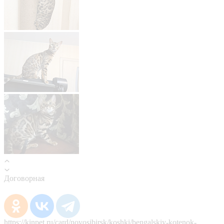
Договорная
https://kinpet.ru/card/novosibirsk/koshki/bengalskiy-kotenok-