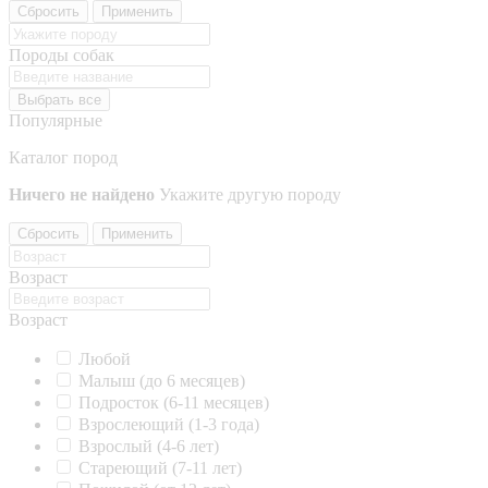
Сбросить
Применить
Породы собак
Выбрать все
Популярные
Каталог пород
Ничего не найдено
Укажите другую породу
Сбросить
Применить
Возраст
Возраст
Любой
Малыш (до 6 месяцев)
Подросток (6-11 месяцев)
Взрослеющий (1-3 года)
Взрослый (4-6 лет)
Стареющий (7-11 лет)