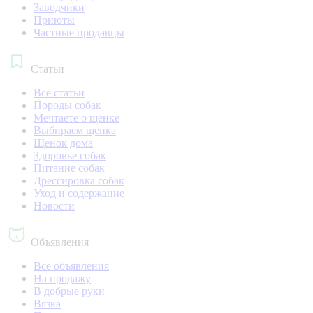
Заводчики
Приюты
Частные продавцы
Статьи
Все статьи
Породы собак
Мечтаете о щенке
Выбираем щенка
Щенок дома
Здоровье собак
Питание собак
Дрессировка собак
Уход и содержание
Новости
Объявления
Все объявления
На продажу
В добрые руки
Вязка