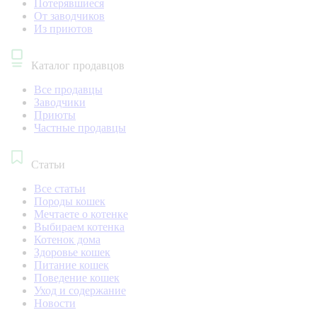
Потерявшиеся
От заводчиков
Из приютов
Каталог продавцов
Все продавцы
Заводчики
Приюты
Частные продавцы
Статьи
Все статьи
Породы кошек
Мечтаете о котенке
Выбираем котенка
Котенок дома
Здоровье кошек
Питание кошек
Поведение кошек
Уход и содержание
Новости