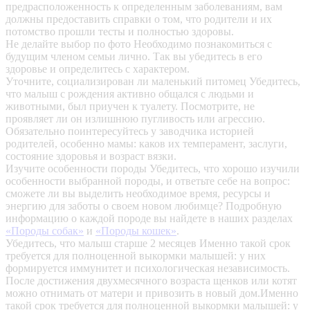
предрасположенность к определенным заболеваниям, вам
должны предоставить справки о том, что родители и их
потомство прошли тесты и полностью здоровы.
Не делайте выбор по фото
Необходимо познакомиться с
будущим членом семьи лично. Так вы убедитесь в его
здоровье и определитесь с характером.
Уточните, социализирован ли маленький питомец
Убедитесь,
что малыш с рождения активно общался с людьми и
животными, был приучен к туалету. Посмотрите, не
проявляет ли он излишнюю пугливость или агрессию.
Обязательно поинтересуйтесь у заводчика историей
родителей, особенно мамы: каков их темперамент, заслуги,
состояние здоровья и возраст вязки.
Изучите особенности породы
Убедитесь, что хорошо изучили
особенности выбранной породы, и ответьте себе на вопрос:
сможете ли вы выделить необходимое время, ресурсы и
энергию для заботы о своем новом любимце? Подробную
информацию о каждой породе вы найдете в наших разделах
«Породы собак»
и
«Породы кошек»
.
Убедитесь, что малыш старше 2 месяцев
Именно такой срок
требуется для полноценной выкормки малышей: у них
формируется иммунитет и психологическая независимость.
После достижения двухмесячного возраста щенков или котят
можно отнимать от матери и привозить в новый дом.Именно
такой срок требуется для полноценной выкормки малышей: у