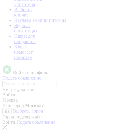
у питомца
Выбрать
кличку
Изучаем эмоции питомца
Журнал
о питомцах
Kinpet для
продавцов
Kinpet
помогает
приютам
Войти в профиль
Подать объявление
Нет результатов
Войти
Москва
Ваш город
Москва
?
Выбрать город
Да
Город подтверждён
Войти
Подать объявление