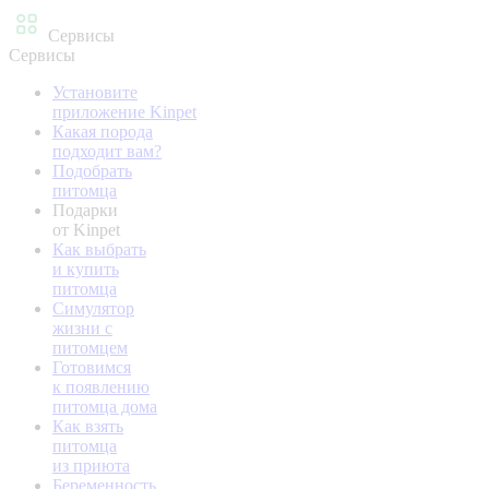
Сервисы
Сервисы
Установите
приложение Kinpet
Какая порода
подходит вам?
Подобрать
питомца
Подарки
от Kinpet
Как выбрать
и купить
питомца
Симулятор
жизни с
питомцем
Готовимся
к появлению
питомца дома
Как взять
питомца
из приюта
Беременность