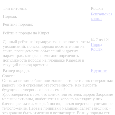
Тип питомца:
Кошки
Бенгальская
Порода:
кошка
Рейтинг породы:
Рейтинг породы на Kinpet
№ 7 из 121
Данный рейтинг формируется на основе частоты
Пород
упоминаний, поиска породы посетителями на
Кошек
сайте, посещаемости объявлений и других
параметрах, которые помогают определить
популярность породы на площадке Kinpet.ru в
текущий период времени.
Размер породы:
Крупные
Советы
Стать хозяином собаки или кошки – это не только невероятная
радость, но и огромная ответственность. Как выбрать
будущего четвероного члена семьи?
Удостоверьтесь в том, что щенок или котенок здоров
Здоровые
малыши активны, любопытны и хорошо выглядят: у них
блестящие глазки, мокрый носик, чистая шерстка и упитанное
телосложение. Первые прививки малышам делает заводчик –
это должно быть отмечено в ветпаспорте. Если у породы есть