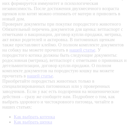
них формируется иммунитет и психологическая
независимость. После достижения двухмесячного возраста
щенков или котят можно отнимать от матери и привозить в
новый дом.
Проверьте документы при покупке породистого животного
Обязательный перечень документов для щенка: ветпаспорт с
отметками о вакцинации, договор купли-продажи, метрика,
акт вязки родителей и актировка. В питомниках щенкам
также проставляют клеймо. О полном комплекте документов
на собаку вы можете прочитать в
нашей статье
.
У
породистого котика должны быть следующие документы:
родословная (метрика), ветпаспорт с отметками о прививках и
дегельминтизации, договор купли-продажи. О полном
комплекте документов на породистую кошку вы можете
прочитать в
нашей статье
.
Приобретайте породистых животных только в
специализированных питомниках или у проверенных
заводчиков. Если у вас есть подозрения на мошеннические
действия – сразу же сообщите нам.
Подробнее о том, как
выбрать здорового и чистокровного питомца, читайте в
наших статьях:
Как выбрать котенка
Как выбрать щенка