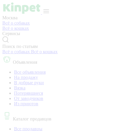
Москва
Всё о собаках
Всё о кошках
Сервисы
Поиск по статьям
Всё о собаках
Всё о кошках
Объявления
Все объявления
На продажу
В добрые руки
Вязка
Потерявшиеся
От заводчиков
Из приютов
Каталог продавцов
Все продавцы