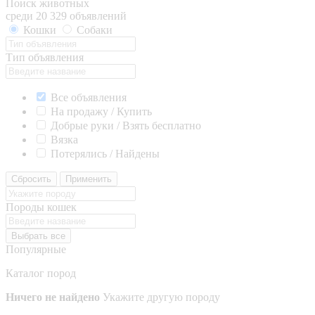
Поиск животных
среди 20 329 объявлений
Кошки
Собаки
Тип объявления
Все объявления
На продажу / Купить
Добрые руки / Взять бесплатно
Вязка
Потерялись / Найдены
Сбросить
Применить
Породы кошек
Выбрать все
Популярные
Каталог пород
Ничего не найдено
Укажите другую породу