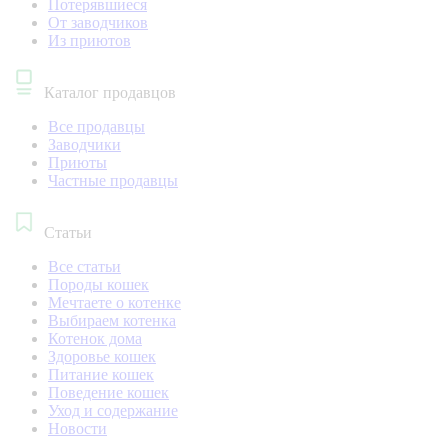
Потерявшиеся
От заводчиков
Из приютов
Каталог продавцов
Все продавцы
Заводчики
Приюты
Частные продавцы
Статьи
Все статьи
Породы кошек
Мечтаете о котенке
Выбираем котенка
Котенок дома
Здоровье кошек
Питание кошек
Поведение кошек
Уход и содержание
Новости