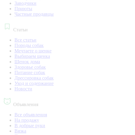
Заводчики
Приюты
Частные продавцы
Статьи
Все статьи
Породы собак
Мечтаете о щенке
Выбираем щенка
Щенок дома
Здоровье собак
Питание собак
Дрессировка собак
Уход и содержание
Новости
Объявления
Все объявления
На продажу
В добрые руки
Вязка