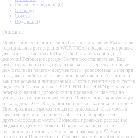
Отзывы о продавце
(0)
О породе
Советы
Подарки
(1)
Описание
Профессиональный питомник бенгальских кошек Marmelomur
(официальная регистрация WCF, TICA) предлагает к продаже
девчонок, рожденных 03.04.2026г. Остались свободны 3
девочки! Готовы к переезду! Котята все стандартные. Еще
будут прокрашиваться, прорисовываться. Переедут в новый
дом с полным пакетом документов: ✅ родословная (даже при
продаже в любимцы); ✅ ветеринарный паспорт (полностью
вакцинированы и чипированы); ✅ копии генетических тестов
родителей (тесты чистые! PRA b N/N, PKdef N/N); ✅ договор
резервирования и договор купли-продажи; ✅ памятка по
уходу, содержанию и кормлению. Пожизненные консультации
от заводчика 24/7. Видео понравившегося котенка по запросу.
Иногородним возможен показ по видеосвязи. Стоимость в
качестве домашнего любимца 45-55 т.р., в профиле есть
другие свободные котята! Возможна продажа в разведение,
бюджетно, цену уточняйте. Ищите нас в соц.сетях по
названию питомника, там больше информации 😉 Наш
питомник в Новосибирске! Осуществляем бережную доставку