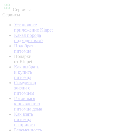
Сервисы
Сервисы
Установите
приложение Kinpet
Какая порода
подходит вам?
Подобрать
питомца
Подарки
от Kinpet
Как выбрать
и купить
питомца
Симулятор
жизни с
питомцем
Готовимся
к появлению
питомца дома
Как взять
питомца
из приюта
Беременность