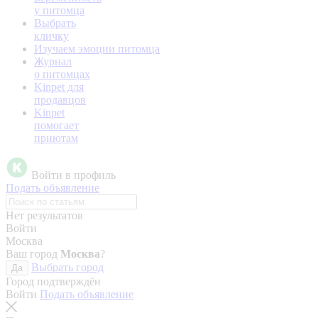
у питомца
Выбрать
кличку
Изучаем эмоции питомца
Журнал
о питомцах
Kinpet для
продавцов
Kinpet
помогает
приютам
Войти в профиль
Подать объявление
Нет результатов
Войти
Москва
Ваш город
Москва
?
Выбрать город
Да
Город подтверждён
Войти
Подать объявление