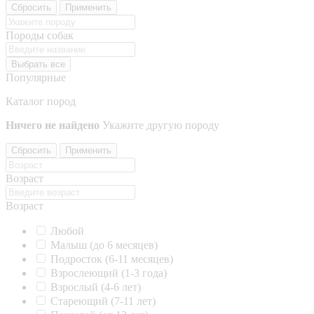
Сбросить
Применить
Породы собак
Выбрать все
Популярные
Каталог пород
Ничего не найдено
Укажите другую породу
Сбросить
Применить
Возраст
Возраст
Любой
Малыш (до 6 месяцев)
Подросток (6-11 месяцев)
Взрослеющий (1-3 года)
Взрослый (4-6 лет)
Стареющий (7-11 лет)