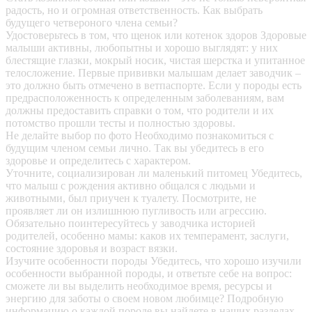
радость, но и огромная ответственность. Как выбрать
будущего четвероного члена семьи?
Удостоверьтесь в том, что щенок или котенок здоров
Здоровые
малыши активны, любопытны и хорошо выглядят: у них
блестящие глазки, мокрый носик, чистая шерстка и упитанное
телосложение. Первые прививки малышам делает заводчик –
это должно быть отмечено в ветпаспорте. Если у породы есть
предрасположенность к определенным заболеваниям, вам
должны предоставить справки о том, что родители и их
потомство прошли тесты и полностью здоровы.
Не делайте выбор по фото
Необходимо познакомиться с
будущим членом семьи лично. Так вы убедитесь в его
здоровье и определитесь с характером.
Уточните, социализирован ли маленький питомец
Убедитесь,
что малыш с рождения активно общался с людьми и
животными, был приучен к туалету. Посмотрите, не
проявляет ли он излишнюю пугливость или агрессию.
Обязательно поинтересуйтесь у заводчика историей
родителей, особенно мамы: каков их темперамент, заслуги,
состояние здоровья и возраст вязки.
Изучите особенности породы
Убедитесь, что хорошо изучили
особенности выбранной породы, и ответьте себе на вопрос:
сможете ли вы выделить необходимое время, ресурсы и
энергию для заботы о своем новом любимце? Подробную
информацию о каждой породе вы найдете в наших разделах