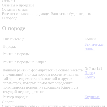
Отзывы
Отзывы о продавце
Оставить отзыв
Еще нет отзывов о продавце. Ваш отзыв будет первым.
О породе
О породе
Тип питомца:
Кошки
Бенгальская
Порода:
кошка
Рейтинг породы:
Рейтинг породы на Kinpet
№ 7 из 121
Данный рейтинг формируется на основе частоты
Пород
упоминаний, поиска породы посетителями на
Кошек
сайте, посещаемости объявлений и других
параметрах, которые помогают определить
популярность породы на площадке Kinpet.ru в
текущий период времени.
Размер породы:
Крупные
Советы
Стать хозяином собаки или кошки – это не только невероятная