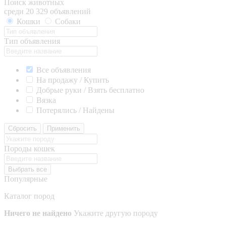
Поиск животных
среди 20 329 объявлений
Кошки
Собаки
Тип объявления
Все объявления
На продажу / Купить
Добрые руки / Взять бесплатно
Вязка
Потерялись / Найдены
Сбросить
Применить
Породы кошек
Выбрать все
Популярные
Каталог пород
Ничего не найдено
Укажите другую породу