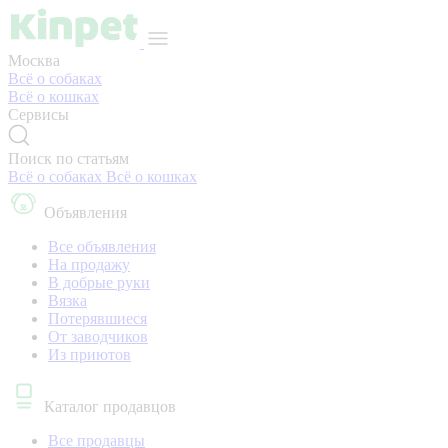
Москва
Всё о собаках
Всё о кошках
Сервисы
Поиск по статьям
Всё о собаках
Всё о кошках
Объявления
Все объявления
На продажу
В добрые руки
Вязка
Потерявшиеся
От заводчиков
Из приютов
Каталог продавцов
Все продавцы