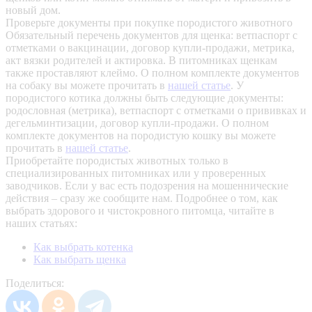
новый дом.
Проверьте документы при покупке породистого животного
Обязательный перечень документов для щенка: ветпаспорт с
отметками о вакцинации, договор купли-продажи, метрика,
акт вязки родителей и актировка. В питомниках щенкам
также проставляют клеймо. О полном комплекте документов
на собаку вы можете прочитать в
нашей статье
.
У
породистого котика должны быть следующие документы:
родословная (метрика), ветпаспорт с отметками о прививках и
дегельминтизации, договор купли-продажи. О полном
комплекте документов на породистую кошку вы можете
прочитать в
нашей статье
.
Приобретайте породистых животных только в
специализированных питомниках или у проверенных
заводчиков. Если у вас есть подозрения на мошеннические
действия – сразу же сообщите нам.
Подробнее о том, как
выбрать здорового и чистокровного питомца, читайте в
наших статьях:
Как выбрать котенка
Как выбрать щенка
Поделиться: