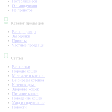
Потерявшиеся
От заводчиков
Из приютов
Каталог продавцов
Все продавцы
Заводчики
Приюты
Частные продавцы
Статьи
Все статьи
Породы кошек
Мечтаете о котенке
Выбираем котенка
Котенок дома
Здоровье кошек
Питание кошек
Поведение кошек
Уход и содержание
Новости