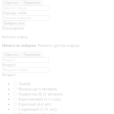
Сбросить
Применить
Породы собак
Выбрать все
Популярные
Каталог пород
Ничего не найдено
Укажите другую породу
Сбросить
Применить
Возраст
Возраст
Любой
Малыш (до 6 месяцев)
Подросток (6-11 месяцев)
Взрослеющий (1-3 года)
Взрослый (4-6 лет)
Стареющий (7-11 лет)