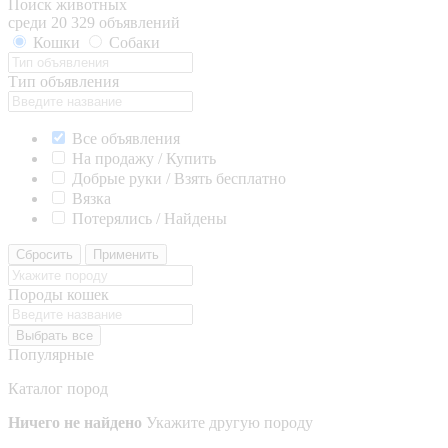
Поиск животных
среди 20 329 объявлений
Кошки
Собаки
Тип объявления
Все объявления
На продажу / Купить
Добрые руки / Взять бесплатно
Вязка
Потерялись / Найдены
Сбросить
Применить
Породы кошек
Выбрать все
Популярные
Каталог пород
Ничего не найдено
Укажите другую породу