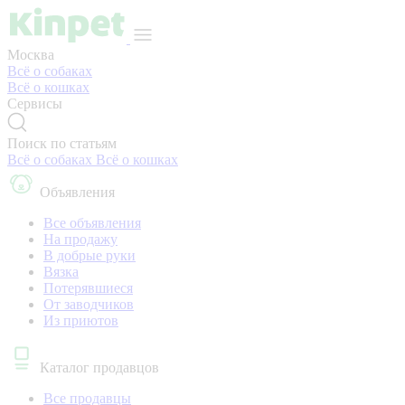
Москва
Всё о собаках
Всё о кошках
Сервисы
Поиск по статьям
Всё о собаках
Всё о кошках
Объявления
Все объявления
На продажу
В добрые руки
Вязка
Потерявшиеся
От заводчиков
Из приютов
Каталог продавцов
Все продавцы