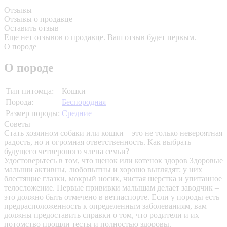
Отзывы
Отзывы о продавце
Оставить отзыв
Еще нет отзывов о продавце. Ваш отзыв будет первым.
О породе
О породе
Тип питомца:
Кошки
Порода:
Беспородная
Размер породы:
Средние
Советы
Стать хозяином собаки или кошки – это не только невероятная
радость, но и огромная ответственность. Как выбрать
будущего четвероного члена семьи?
Удостоверьтесь в том, что щенок или котенок здоров
Здоровые
малыши активны, любопытны и хорошо выглядят: у них
блестящие глазки, мокрый носик, чистая шерстка и упитанное
телосложение. Первые прививки малышам делает заводчик –
это должно быть отмечено в ветпаспорте. Если у породы есть
предрасположенность к определенным заболеваниям, вам
должны предоставить справки о том, что родители и их
потомство прошли тесты и полностью здоровы.