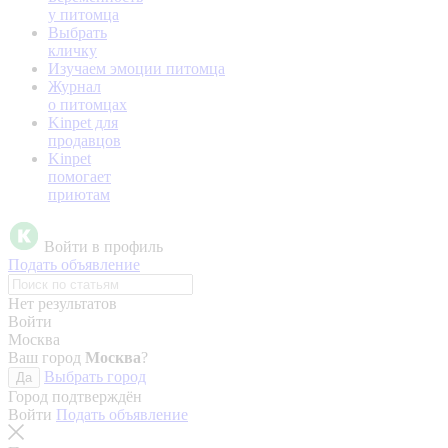
у питомца
Выбрать
кличку
Изучаем эмоции питомца
Журнал
о питомцах
Kinpet для
продавцов
Kinpet
помогает
приютам
Войти в профиль
Подать объявление
Нет результатов
Войти
Москва
Ваш город
Москва
?
Выбрать город
Да
Город подтверждён
Войти
Подать объявление