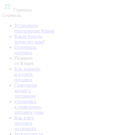
Сервисы
Сервисы
Установите
приложение Kinpet
Какая порода
подходит вам?
Подобрать
питомца
Подарки
от Kinpet
Как выбрать
и купить
питомца
Симулятор
жизни с
питомцем
Готовимся
к появлению
питомца дома
Как взять
питомца
из приюта
Беременность