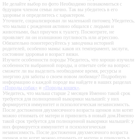
Не делайте выбор по фото
Необходимо познакомиться с
будущим членом семьи лично. Так вы убедитесь в его
здоровье и определитесь с характером.
Уточните, социализирован ли маленький питомец
Убедитесь,
что малыш с рождения активно общался с людьми и
животными, был приучен к туалету. Посмотрите, не
проявляет ли он излишнюю пугливость или агрессию.
Обязательно поинтересуйтесь у заводчика историей
родителей, особенно мамы: каков их темперамент, заслуги,
состояние здоровья и возраст вязки.
Изучите особенности породы
Убедитесь, что хорошо изучили
особенности выбранной породы, и ответьте себе на вопрос:
сможете ли вы выделить необходимое время, ресурсы и
энергию для заботы о своем новом любимце? Подробную
информацию о каждой породе вы найдете в наших разделах
«Породы собак»
и
«Породы кошек»
.
Убедитесь, что малыш старше 2 месяцев
Именно такой срок
требуется для полноценной выкормки малышей: у них
формируется иммунитет и психологическая независимость.
После достижения двухмесячного возраста щенков или котят
можно отнимать от матери и привозить в новый дом.Именно
такой срок требуется для полноценной выкормки малышей: у
них формируется иммунитет и психологическая
независимость. После достижения двухмесячного возраста
щенков или котят можно отнимать от матери и привозить в