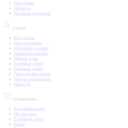
Заводчики
Приюты
Частные продавцы
Статьи
Все статьи
Породы собак
Мечтаете о щенке
Выбираем щенка
Щенок дома
Здоровье собак
Питание собак
Дрессировка собак
Уход и содержание
Новости
Объявления
Все объявления
На продажу
В добрые руки
Вязка